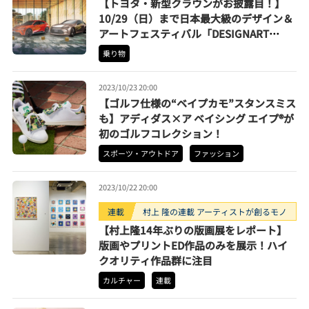
【トヨタ・新型クラウンがお披露目！】
10/29（日）まで日本最大級のデザイン＆
アートフェスティバル「DESIGNART
TOKYO 2023」にオフィシャルカーとして
乗り物
出展
2023/10/23 20:00
【ゴルフ仕様の“ベイプカモ”スタンスミス
も】アディダス×ア ベイシング エイプ®が
初のゴルフコレクション！
スポーツ・アウトドア
ファッション
2023/10/22 20:00
連載
村上 隆の連載 アーティストが創るモノ
【村上隆14年ぶりの版画展をレポート】
版画やプリントED作品のみを展示！ハイ
クオリティ作品群に注目
カルチャー
連載