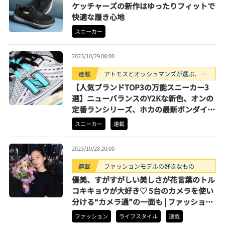
ケッチャーズの新作はゆったりフィットで
快適な履き心地
スニーカー
2023/10/29 08:00
連載
アトモスとオッシュマンズが選ぶ、買
うべきスニーカー3選。
【人気ブランドTOP3の万能スニーカー3
選】ニューバランスのY2Kな新色、オンの
定番ランシリーズ、ホカの最新ボンダイ
【11月買うべきモデル】
スニーカー
連載
2023/10/28 20:00
連載
ファッションモデルの好きなもの
優美、すがすがしい美しさが花言葉のトル
コキキョウが大好き♡ 5台のカメラを使い
分ける“カメラ通”の一面も | ファッション
モデル・アイリンの好きなもの
ファッション
ライフスタイル
連載