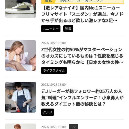
【激レアなナイキ】国内No.1スニーカー
フリマサイト「スニダン」が選ぶ、今ノド
から手が出るほど欲しい激レアな3足
【2023年10月期】
スニーカー
連載
2023/10/26 18:00
Z世代女性の約50%がマスターベーション
のオカズにしているものは？性欲を感じる
タイミングも明らかに【日本の女性の性生
活白書】
ライフスタイル
2023/10/25 18:00
元Jリーガーが総フォロワー約25万人の人
気“料理”インフルエンサーに！小泉勇人が
教えるダイエット飯の秘訣とは？
グルメ
2023/10/25 10:00
PR