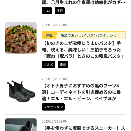
調、◯月生まれの仕事運は効率化がカギほ
か【占い王子・昇龍が指南】
占い
連載
2023/10/29 17:00
連載
簡単でおいしい“バズ”パスタレシピ
【旬のきのこが究極にうまいパスタ】手
軽、映える、美味しい！三拍子そろった
「豚肉（豚バラ）ときのこの和風パスタ」
グルメ
連載
2023/10/29 10:00
【オトナ男子におすすめの黒のブーツ4
選】コーディネイトを引き締めるのに最
適！エル・エル・ビーン、ベイプほか
ファッション
2023/10/29 09:00
【手を使わずに着脱できるスニーカー】ス