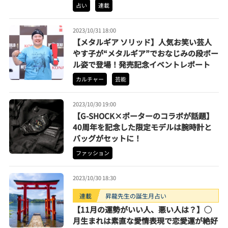
チェンで運気絶好調♡ | 辰巳シーナの星座
占い
連載
別占い
2023/10/31 18:00
【メタルギア ソリッド】人気お笑い芸人
やす子が“メタルギア”でおなじみの段ボー
ル姿で登場！発売記念イベントレポート
カルチャー
芸能
2023/10/30 19:00
【G-SHOCK×ポーターのコラボが話題】
40周年を記念した限定モデルは腕時計と
バッグがセットに！
ファッション
2023/10/30 18:30
連載
昇龍先生の誕生月占い
【11月の運勢がいい人、悪い人は？】◯
月生まれは素直な愛情表現で恋愛運が絶好