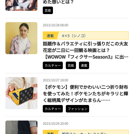
めた想いとは？
芸能
2023/10/28 08:00
連載
4×5（シノゴ）
話題作＆バラエティに引っ張りだこの大友
花恋が二日に一回観る映画とは？
【WOWOW『フィクサーSeason3』に出演
中】
カルチャー
芸能
連載
2023/10/27 18:00
【ポケモン】便利でかわいい二つ折り財布
を使ってみた！ポケモンたちがキラリと輝
く総柄風デザインがたまらん……
カルチャー
ファッション
2023/10/26 20:00
連載
即完スニーカー by スニダン