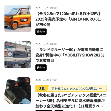
2023/10/28 19:00
【全長2.5mで120km走れる超小型EV】
2025年発売予定の「AIM EV MICRO 01」
が初公開
乗り物
2023/10/28 18:00
「ランドクルーザー60」が電気自動車に
変身!?開催中の「MOBILITY SHOW 2023」
でお披露目
乗り物
2023/10/28 17:00
連載
アトモスとオッシュマンズが選ぶ、買
うべきスニーカー3選。
【秋冬に履きたい“ゴアテックス搭載”スニ
ーカー3選】名作モデルに防水透湿機能が
加わり全天候型に進化！【11月買うべき