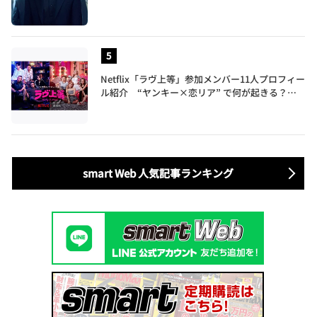
Netflix「ラヴ上等」参加メンバー11人プロフィー
ル紹介 “ヤンキー×恋リア” で何が起きる？地
上波では絶対に放送できない究極の恋リアが爆誕
smart Web 人気記事ランキング