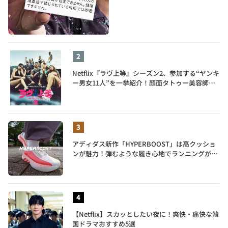
Netflix『ラヴ上等』シーズン2、参加する“ヤンキ
ー男女11人”を一挙紹介！顔面タトゥー美容師、
元暴走族総長、人気キャバ嬢も
アディダス新作「HYPERBOOST」は高クッショ
ンが魅力！弾むような履き心地でランニングがも
っと楽しく
【Netflix】スカッとしたい夜に！爽快・痛快な韓
国ドラマおすすめ5選