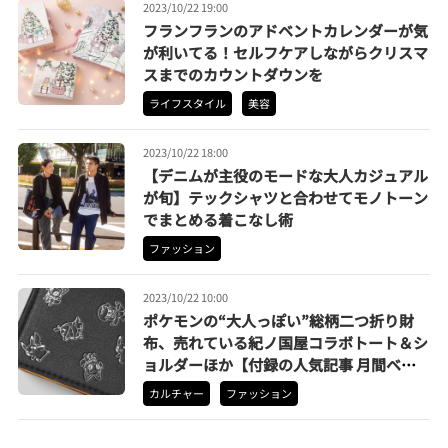
2023/10/22 19:00
フランフランのアドベントカレンダーが気
が利いてる！セルフケアしながらクリスマ
スまでのカウントダウンを
ライフスタイル
美容
2023/10/22 18:00
【デニムが主役のモードな大人カジュアル
が旬】テックシャツと合わせてモノトーン
でまとめる着こなし術
ファッション
2023/10/22 10:00
ポケモンの“大人っぽい”総柄二つ折り財
布、売れている紀ノ国屋コラボトート＆シ
ョルダーほか【付録の人気記事 月間ベス
ト3】（2023年9月）
カルチャー
ファッション