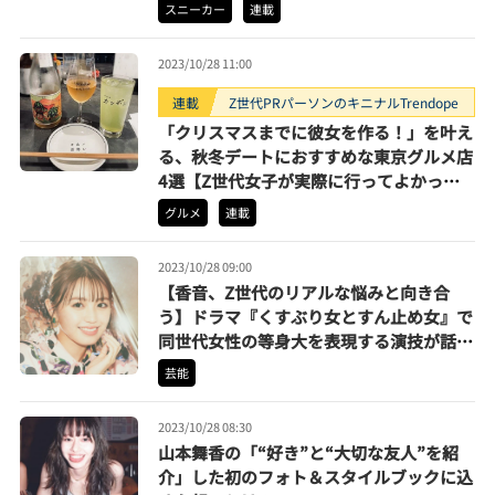
モデル】
スニーカー
連載
2023/10/28 11:00
連載
Z世代PRパーソンのキニナルTrendope
「クリスマスまでに彼女を作る！」を叶え
る、秋冬デートにおすすめな東京グルメ店
4選【Z世代女子が実際に行ってよかった
店】
グルメ
連載
2023/10/28 09:00
【香音、Z世代のリアルな悩みと向き合
う】ドラマ『くすぶり女とすん止め女』で
同世代女性の等身大を表現する演技が話
題！
芸能
2023/10/28 08:30
山本舞香の「“好き”と“大切な友人”を紹
介」した初のフォト＆スタイルブックに込