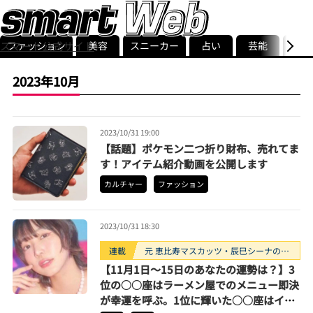
ファッション
美容
スニーカー
占い
芸能
グル
スマート公式サイト
ストリ
smart最新号
記事一覧
ランキング
2023年10月
2023/10/31 19:00
【話題】ポケモン二つ折り財布、売れてま
す！アイテム紹介動画を公開します
カルチャー
ファッション
2023/10/31 18:30
連載
元 恵比寿マスカッツ・辰巳シーナのな
んとなく占い
【11月1日〜15日のあなたの運勢は？】3
位の○○座はラーメン屋でのメニュー即決
が幸運を呼ぶ。1位に輝いた○○座はイメ