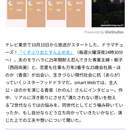
Powered by 
GliaStudios
Mute
テレビ東京で10月10日から放送がスタートした、ドラマチュ
ーズ！
「くすぶり女とすん止め女」
（毎週火曜深夜24時30分
～）。夫のモラハラに25年間耐え忍んできた専業主婦・郁子
（西田尚美）と、恋愛も仕事も万年2番手な25歳会社員・ほ
のか（香音）が出会い、生きづらい現代社会に抗（あらが）
っていくシスターフッドドラマだ。smart Webでは、主人
公・ほのかを演じる香音（かのん）さんにインタビュー。作
中、リアルに浮き彫りにさせた“満たされない思いを抱え
る”Z世代ならではの悩みを、同世代としてどう噛み砕いてい
ったか、もし自分ならどう立ち向かっていきたいかなど、演
じた上での工夫や想いについて聞いた。