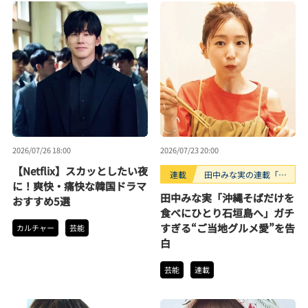
2026/07/26 18:00
2026/07/23 20:00
【Netflix】スカッとしたい夜
連載
田中みな実の連載「と
に！爽快・痛快な韓国ドラマ
なりのみな実さん」
田中みな実「沖縄そばだけを
おすすめ5選
食べにひとり石垣島へ」ガチ
すぎる“ご当地グルメ愛”を告
カルチャー
芸能
白
芸能
連載