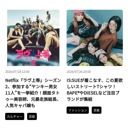
2026/07/28 12:00
2026/07/26 20:00
Netflix『ラヴ上等』シーズン
IS:SUEが着こなす、この夏欲
2、参加する“ヤンキー男女
しいストリートTシャツ！
11人”を一挙紹介！顔面タト
BAPE®やDIESELなど注目ブ
ゥー美容師、元暴走族総長、
ランドが集結
人気キャバ嬢も
ファッション
芸能
カルチャー
芸能