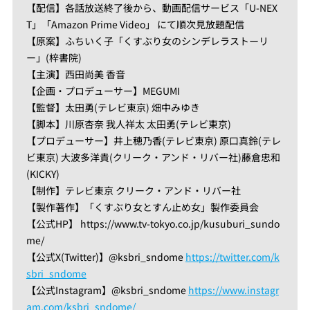
【配信】各話放送終了後から、動画配信サービス「U-NEX
T」「Amazon Prime Video」 にて順次見放題配信
【原案】ふちいく子「くすぶり女のシンデレラストーリ
ー」(梓書院)
【主演】西田尚美 香音
【企画・プロデューサー】MEGUMI
【監督】太田勇(テレビ東京) 畑中みゆき
【脚本】川原杏奈 我人祥太 太田勇(テレビ東京)
【プロデューサー】井上穂乃香(テレビ東京) 原口真鈴(テレ
ビ東京) 大波多洋貴(クリーク・アンド・リバー社)藤倉忠和
(KICKY)
【制作】テレビ東京 クリーク・アンド・リバー社
【製作著作】「くすぶり女とすん止め女」製作委員会
【公式HP】 https://www.tv-tokyo.co.jp/kusuburi_sundo
me/
【公式X(Twitter)】@ksbri_sndome
https://twitter.com/k
sbri_sndome
【公式Instagram】@ksbri_sndome
https://www.instagr
am.com/ksbri_sndome/