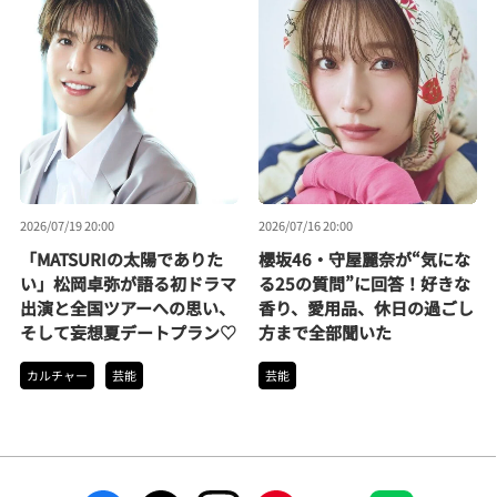
2026/07/19 20:00
2026/07/16 20:00
「MATSURIの太陽でありた
櫻坂46・守屋麗奈が“気にな
い」松岡卓弥が語る初ドラマ
る25の質問”に回答！好きな
出演と全国ツアーへの思い、
香り、愛用品、休日の過ごし
そして妄想夏デートプラン♡
方まで全部聞いた
カルチャー
芸能
芸能