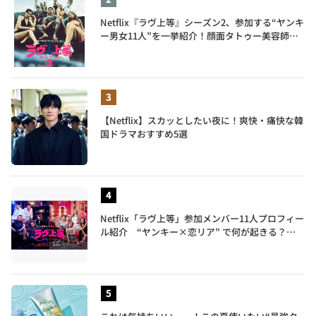
Netflix『ラヴ上等』シーズン2、参加する“ヤンキ
ー男女11人”を一挙紹介！顔面タトゥー美容師、
元暴走族総長、人気キャバ嬢も
【Netflix】スカッとしたい夜に！爽快・痛快な韓
国ドラマおすすめ5選
Netflix「ラヴ上等」参加メンバー11人プロフィー
ル紹介 “ヤンキー×恋リア” で何が起きる？地
上波では絶対に放送できない究極の恋リアが爆誕