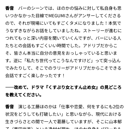
香音
バーのシーンでは、ほのかの悩みに対して私自身も思
いつかなかった目線でMEGUMIさんがアンサーしてくださる
ので、それが現場にいてもすごくタメになりました！本気で
うなずきながらお話をしていましたね。ストーリーが進むに
つれてもっと深い内容を聞いていくんですが、バーにいる人
たちとの会話もすごくいい時間でした。アドリブだからこ
そ、皆さん本当に自分の意見をおっしゃっていると思いま
す。逆に「私たち世代ってこうなんですけど」って突っ込ん
でみたりして、そこでのラリーがアドリブだからこそできる
会話ですごく楽しかったです！
――
改めて、ドラマ『くすぶり女とすん止め女』の見どころ
を教えてください。
香音
演じる工藤ほのかは「仕事や恋愛、何をするにも2位の
状況をどうしても打破したい」と思いながら、現代における
生きづらさとの間で一人で葛藤していますが、そこに山本郁
子（西田尚美）という逸材が現れ、ほのか自身もパワーをも