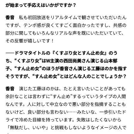
が始まって手応えはいかがですか？
香音
私も初回放送をリアルタイムで観させていただいたん
ですが、テンポ感が良くてすごく面白かったですし、共感の
部分に関してもいろんなリアルな声を既にいただいていて、
その反響が嬉しいです！
――
ドラマタイトルの『くすぶり女とすん止め女』のう
ち、“くすぶり女”はW主演の西田尚美さん演じる山本郁
子、“すん止め女”のほうが香音さん演じる工藤ほのかを指す
そうですが、“すん止め女”とはどんな人のことでしょうか？
香音
演じた工藤ほのかは、たとえ言いたいことがあっても
余計なことは言わずに“すん止め”するっていうタイプの人間
なんです。人に対して中立なので悪い部分を指摘することも
ないけど、良い部分も言わない……みたいな、一歩引いたド
ライで冷めた目線を持っています。失敗はしたくないから
「無駄だし、いいや」と挑戦もしないようなイメージの人で