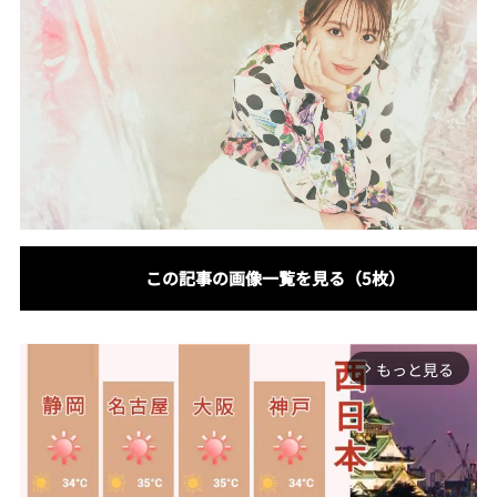
この記事の画像一覧を見る（5枚）
もっと見る
arrow_forward_ios