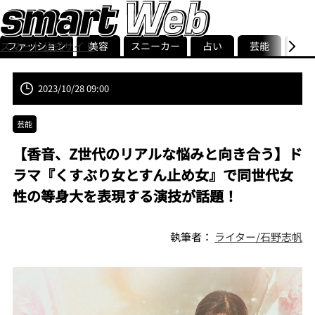
ファッション
美容
スニーカー
占い
芸能
グル
スマート公式サイト
ストリ
smart最新号
記事一覧
ランキング
2023/10/28 09:00
芸能
【香音、Z世代のリアルな悩みと向き合う】ド
ラマ『くすぶり女とすん止め女』で同世代女
性の等身大を表現する演技が話題！
執筆者：
ライター/石野志帆