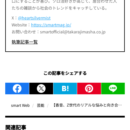
口にすることが喜び。ソロ活好きが高じて、居合わせた人
たちの雑談から社会のトレンドをキャッチしている。
X：
@heartsilvermist
Website：
https://smartmag.jp/
お問い合わせ：smartofficial@takarajimasha.co.jp
執筆記事一覧
この記事をシェアする
【香音、Z世代のリアルな悩みと向き合う】ドラマ『くすぶり女とすん止め女』で同世代女性の等身大を表現する演技が話題！
smart Web
芸能
関連記事