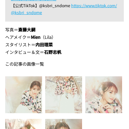
【公式TikTok】@ksbri_sndome
https://www.tiktok.com/
@ksbri_sndome
写真＝
斎藤大嗣
ヘアメイク＝
Mien
（Lila）
スタイリスト＝
内田理菜
インタビュー＆文＝
石野志帆
この記事の画像一覧