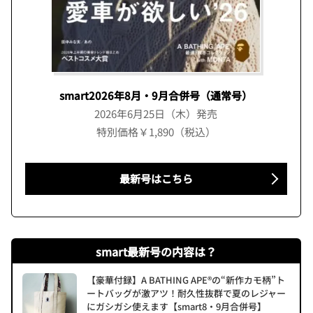
smart2026年8月・9月合併号（通常号）
2026年6月25日（木）発売
特別価格￥1,890（税込）
最新号はこちら
smart最新号の内容は？
【豪華付録】A BATHING APE®の“新作カモ柄”ト
ートバッグが激アツ！耐久性抜群で夏のレジャー
にガシガシ使えます【smart8・9月合併号】