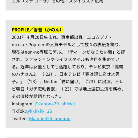
エル（マナ ローザ）その他／スタイリスト私物
PROFILE／香音（かのん）
2001年４月20日生まれ、東京都出身。ニコ☆プチ・
nicola・Popteenの人気モデルとして数々の表紙を飾り、
現在はnon-no専属モデル。「ティーンがなりたい顔」と評
され、ファッションやライフスタイルも注目を集めてい
る。近年は女優としても活躍しており、テレビ東京「高嶺
のハナさん2」（’22）、日本テレビ「春は短し恋せよ男
子。」（‘23）、Netflix「君に届け」（‘23）に出演。テレ
ビ朝日「ガチ恋粘着獣」（’23）では地上波初主演を務め、
その演技が話題となった。
Instagram:
@kanon420_official
TikTok:
@kkkkkk_26
Twitter:
@kanon420_nonnon