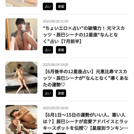
占い
連載
2025/06/29 21:00
“ちょいエロ×占い”の破壊力！ 元マスカ
ッツ・辰巳シーナの12星座“なんとな
く”占い【7月前半】
占い
連載
2025/06/14 19:00
【6月後半の12星座占い】元恵比寿マスカ
ッツ・辰巳シーナが“なんとなく”導くあな
たの運勢♡
占い
連載
2025/05/29 18:00
【6月1日〜15日の運勢がいい人、悪い人
は？】辰巳シーナが恋愛アドバイスとラッ
キースポットを伝授♡【星座別ランキン