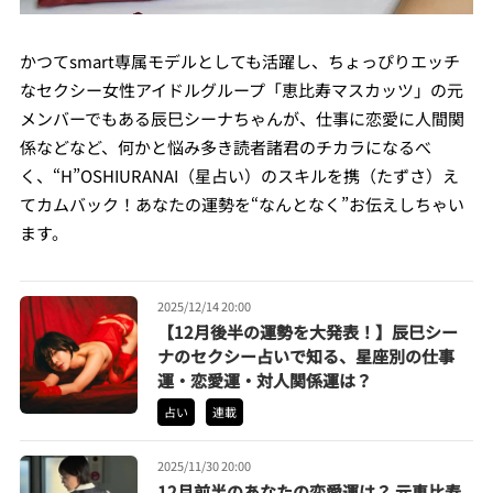
かつてsmart専属モデルとしても活躍し、ちょっぴりエッチ
なセクシー女性アイドルグループ「恵比寿マスカッツ」の元
メンバーでもある辰巳シーナちゃんが、仕事に恋愛に人間関
係などなど、何かと悩み多き読者諸君のチカラになるべ
く、“H”OSHIURANAI（星占い）のスキルを携（たずさ）え
てカムバック！あなたの運勢を“なんとなく”お伝えしちゃい
ます。
2025/12/14 20:00
【12月後半の運勢を大発表！】辰巳シー
ナのセクシー占いで知る、星座別の仕事
運・恋愛運・対人関係運は？
占い
連載
2025/11/30 20:00
12月前半のあなたの恋愛運は？ 元恵比寿