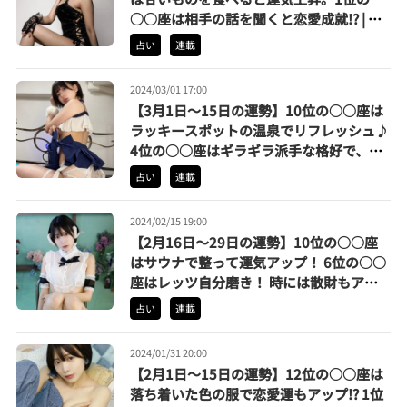
○○座は相手の話を聞くと恋愛成就!? | 辰
巳シーナのなんとなく占い
占い
連載
2024/03/01 17:00
【3月1日〜15日の運勢】10位の○○座は
ラッキースポットの温泉でリフレッシュ♪
4位の○○座はギラギラ派手な格好で、ネ
オン街に繰り出しちゃえ！| 辰巳シーナの
占い
連載
なんとなく占い
2024/02/15 19:00
【2月16日〜29日の運勢】10位の○○座
はサウナで整って運気アップ！ 6位の○○
座はレッツ自分磨き！ 時には散財もアリ
かも？| 辰巳シーナのなんとなく占い
占い
連載
2024/01/31 20:00
【2月1日〜15日の運勢】12位の○○座は
落ち着いた色の服で恋愛運もアップ!? 1位