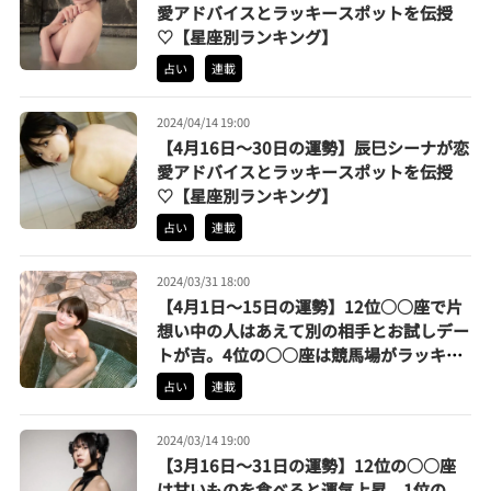
愛アドバイスとラッキースポットを伝授
♡【星座別ランキング】
占い
連載
2024/04/14 19:00
【4月16日〜30日の運勢】辰巳シーナが恋
愛アドバイスとラッキースポットを伝授
♡【星座別ランキング】
占い
連載
2024/03/31 18:00
【4月1日〜15日の運勢】12位○○座で片
想い中の人はあえて別の相手とお試しデー
トが吉。4位の○○座は競馬場がラッキー
スポット。春のG1戦線に突撃しちゃお！
占い
連載
2024/03/14 19:00
【3月16日〜31日の運勢】12位の○○座
は甘いものを食べると運気上昇。1位の