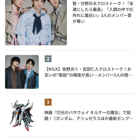
智・曽野舜太クロストーク！「友
達にしたら最高」「人類の中で桁
外れに面白い」3人のメンバー愛
が尊い
【M!LK】佐野勇斗・吉田仁人クロストーク！お
互いの"取説"の精度が高い…メンバー5人の現在
地も語る
映画『閃光のハサウェイ キルケーの魔女』で話
題！ Ξガンダム、アリュゼウスほか最新ガンプラ
を一挙紹介