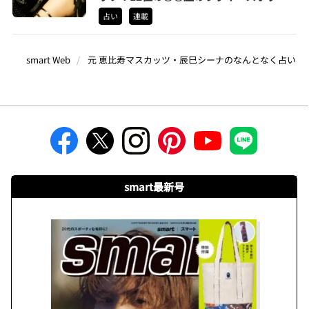
はみんなが大好きなあの場所 | 辰巳シーナ
占い
連載
のなんとなく占い
smart Web
元 恵比寿マスカッツ・辰巳シーナのなんとなく占い
smart最新号