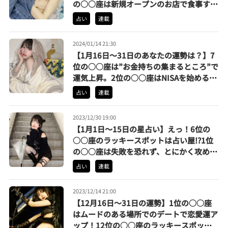
の○○座は新規オープンのお店で食事する
とさらに運気上昇 | 辰巳シーナのなんとな
占い
連載
く占い
2024/01/14 21:30
【1月16日〜31日のあなたの運勢は？】7
位の○○座は”お金持ちの集まるところ”で
運気上昇。2位の○○座はNISAを始めると
金運アップ | 辰巳シーナのなんとなく占い
占い
連載
2023/12/30 19:00
【1月1日〜15日の星占い】えっ！6位の
○○座のラッキースポットは占い屋!?1位
の○○座は失敗を恐れず、とにかく攻めま
くっちゃえ♡ | 辰巳シーナのなんとなく占
占い
連載
い
2023/12/14 21:00
【12月16日〜31日の運勢】1位の○○座
はムードのある場所でのデートで恋愛運ア
ップ！12位の○○座のラッキースポット