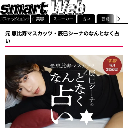
ファッション
美容
スニーカー
占い
芸能
グル
スマート公式サイト
ストリ
smart最新号
記事一覧
ランキング
元 恵比寿マスカッツ・辰巳シーナのなんとなく占
い