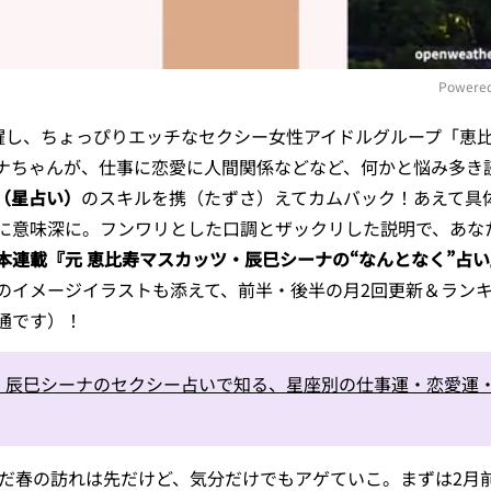
Powered
活躍し、ちょっぴりエッチなセクシー女性アイドルグループ「恵
M
ナちゃんが、仕事に恋愛に人間関係などなど、何かと悩み多き
AI（星占い）
のスキルを携（たずさ）えてカムバック！あえて具
に意味深に。フンワリとした口調とザックリした説明で、あな
本連載『元 恵比寿マスカッツ・辰巳シーナの“なんとなく”占い
のイメージイラストも添えて、前半・後半の月2回更新＆ラン
通です）！
】辰巳シーナのセクシー占いで知る、星座別の仕事運・恋愛運
まだ春の訪れは先だけど、気分だけでもアゲていこ。まずは2月前