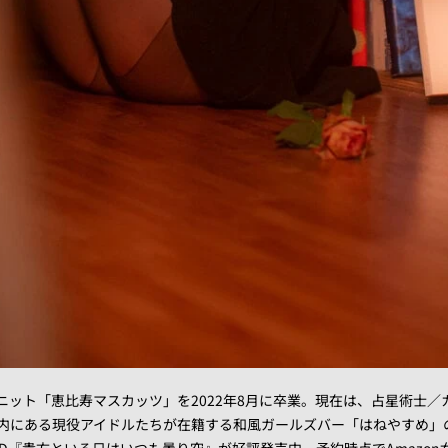
ユニット「恵比寿マスカッツ」を2022年8月に卒業。現在は、占星術士／
内にある現役アイドルたちが在籍する和風ガールズバー「はねやすめ」
VD『貴方といる日はいつも曇り空』が好評発売中。予約時点でAmazon