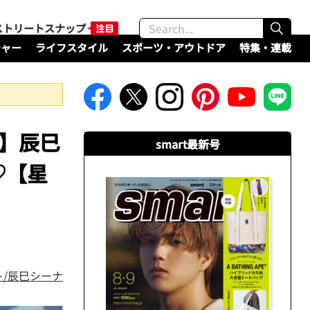
ストリートスナップ
チャー
ライフスタイル
スポーツ・アウトドア
特集・連載
？】辰巳
smart最新号
♡【星
ト/辰巳シーナ