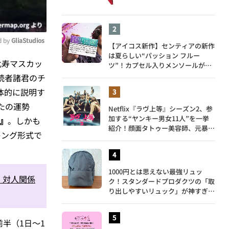
 by 
GliaStudios
【アイコス新作】センティアの新作
は夏らしい“パッション フルー
比寿マスカッ
ツ”！カプセル入りメンソールが仲
ute
間入り
読者諸君のチ
体的に説明す
たの運勢
Netflix『ラヴ上等』シーズン2、参
加する“ヤンキー男女11人”を一挙
』
。しかも
紹介！顔面タトゥー美容師、元暴走
キング形式で
族総長、人気キャバ嬢も
1000円とは思えない最強リュッ
・対人関係
ク！スタンダードプロダクツの「取
り出しやすいリュック」が神すぎ
た…徹底レビュー
半（1日〜1