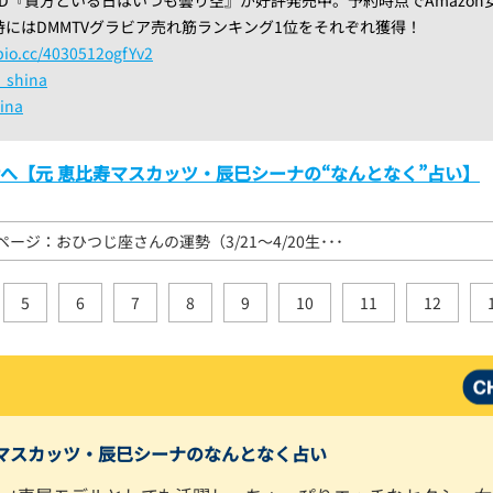
時にはDMMTVグラビア売れ筋ランキング1位をそれぞれ獲得！
.cc/4030512ogfYv2
_shina
ina
OPへ【元 恵比寿マスカッツ・辰巳シーナの“なんとなく”占い】
ページ：おひつじ座さんの運勢（3/21〜4/20生･･･
5
6
7
8
9
10
11
12
寿マスカッツ・辰巳シーナのなんとなく占い