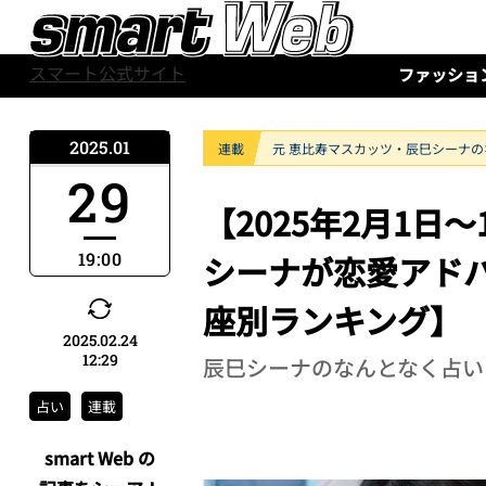
スマート公式サイト
ファッショ
2025.01
連載
元 恵比寿マスカッツ・辰巳シーナ
29
【2025年2月1
19:00
シーナが恋愛アド
座別ランキング】
2025.02.24
12:29
辰巳シーナのなんとなく占い
占い
連載
smart Web の