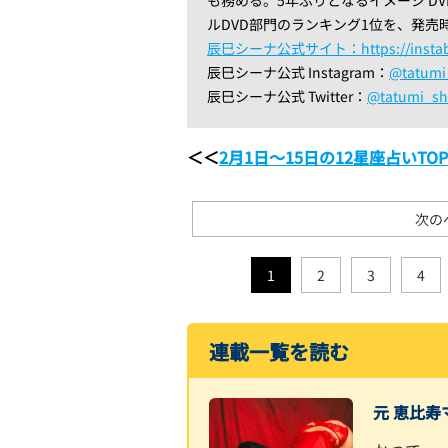
ルDVD部門のランキング1位を、発売
辰巳シーナ公式サイト：https://instabio
辰巳シーナ公式 Instagram：
@tatumi
辰巳シーナ公式 Twitter：
@tatumi_sh
＜＜
2月1日〜15日の12星座占いT
次の
1
2
3
4
連載一覧を読む
元 恵比