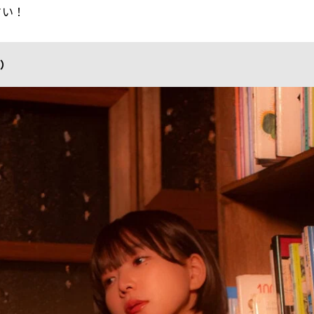
さい！
な）