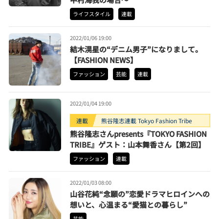
ライフスタイル
連載
2022/01/06 19:00
結木滉星の“デニム男子”になりまして。
【FASHION NEWS】
ファッション
芸能
連載
2022/01/04 19:00
連載
熊谷隆志連載 Tokyo Fashion Tribe
熊谷隆志さんpresents『TOKYO FASHION
TRIBE』ゲスト：山本舞香さん【第2回】
ファッション
連載
2022/01/03 08:00
山谷花純“念願の”恋愛ドラマヒロインへの
想いと、心温まる“愛猫との暮らし”
芸能