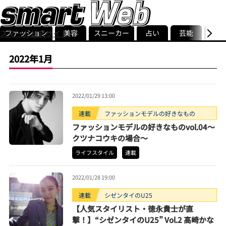
ファッション
美容
スニーカー
占い
芸能
グル
スマート公式サイト
ストリ
smart最新号
記事一覧
ランキング
2022年1月
2022/01/29 13:00
連載
ファッションモデルの好きなもの
ファッションモデルの好きなものvol.04～
クツナコウキの場合～
ライフスタイル
連載
2022/01/28 19:00
連載
シゼンタイのU25
【人気スタイリスト・徳永貴士が直
撃！】“シゼンタイのU25” Vol.2 高崎かな