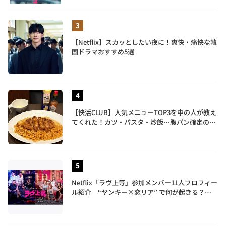
【Netflix】スカッとしたい夜に！爽快・痛快な韓
国ドラマおすすめ5選
【快活CLUB】人気メニューTOP3を中の人が教え
てくれた！カツ・パスタ・炒飯…腹パン確定のガ
ッツリ飯を食べ尽くす
Netflix「ラヴ上等」参加メンバー11人プロフィー
ル紹介 “ヤンキー×恋リア” で何が起きる？地
上波では絶対に放送できない究極の恋リアが爆誕