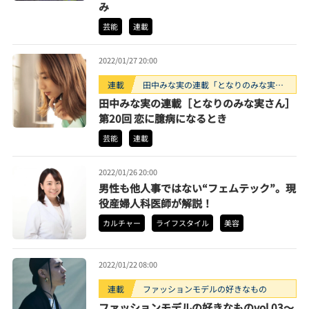
み
芸能
連載
2022/01/27 20:00
連載
田中みな実の連載「となりのみな実さ
ん」
田中みな実の連載［となりのみな実さん］
第20回 恋に臆病になるとき
芸能
連載
2022/01/26 20:00
男性も他人事ではない“フェムテック”。現
役産婦人科医師が解説！
カルチャー
ライフスタイル
美容
2022/01/22 08:00
連載
ファッションモデルの好きなもの
ファッションモデルの好きなものvol.03～