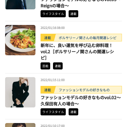
Reignの場合～
ライフスタイル
連載
2022/01/16 08:00
連載
ボルサリーノ関さんの毎月開運レシピ
新年に、良い運気を呼び込む卵料理！
vol.2［ボルサリーノ関さんの開運レシ
ピ］
芸能
連載
2022/01/15 11:00
連載
ファッションモデルの好きなもの
ファッションモデルの好きなものvol.02～
久保田有人の場合～
ライフスタイル
連載
2022/01/10 17:00