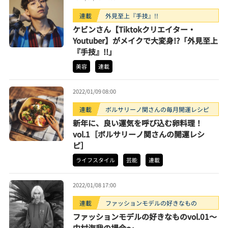
連載
外見至上『手技』!!
ケビンさん【Tiktokクリエイター・
Youtuber】がメイクで大変身!?「外見至上
『手技』!!」
美容
連載
2022/01/09 08:00
連載
ボルサリーノ関さんの毎月開運レシピ
新年に、良い運気を呼び込む卵料理！
vol.1［ボルサリーノ関さんの開運レシ
ピ］
ライフスタイル
芸能
連載
2022/01/08 17:00
連載
ファッションモデルの好きなもの
ファッションモデルの好きなものvol.01～
中村海我の場合～