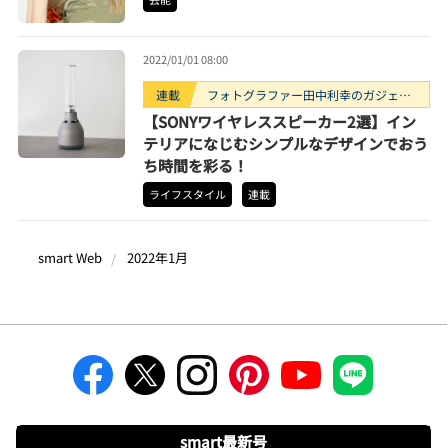
2022/01/01 08:00
連載
フォトグラファー田中利幸のガジェッ
ト“ガチ”レビュー
【SONYワイヤレススピーカー2選】イン
テリアになじむシンプルなデザインでおう
ち時間を彩る！
ライフスタイル
連載
smart Web
2022年1月
smart最新号