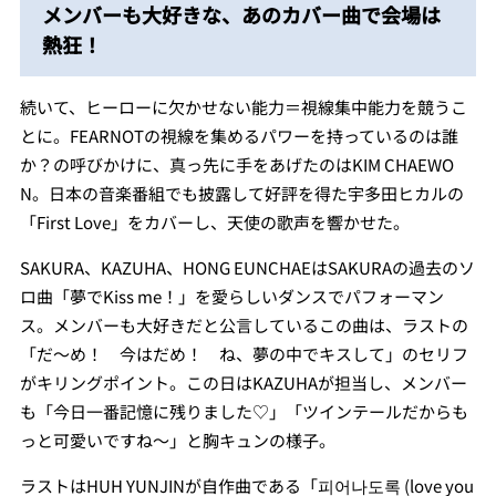
メンバーも大好きな、あのカバー曲で会場は
熱狂！
続いて、ヒーローに欠かせない能力＝視線集中能力を競うこ
とに。FEARNOTの視線を集めるパワーを持っているのは誰
か？の呼びかけに、真っ先に手をあげたのはKIM CHAEWO
N。日本の音楽番組でも披露して好評を得た宇多田ヒカルの
「First Love」をカバーし、天使の歌声を響かせた。
SAKURA、KAZUHA、HONG EUNCHAEはSAKURAの過去のソ
ロ曲「夢でKiss me！」を愛らしいダンスでパフォーマン
ス。メンバーも大好きだと公言しているこの曲は、ラストの
「だ〜め！ 今はだめ！ ね、夢の中でキスして」のセリフ
がキリングポイント。この日はKAZUHAが担当し、メンバー
も「今日一番記憶に残りました♡」「ツインテールだからも
っと可愛いですね〜」と胸キュンの様子。
ラストはHUH YUNJINが自作曲である「피어나도록 (love you