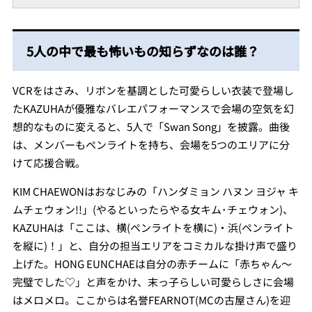
5人の中で最も怖いもの知らずなのは誰？
VCRをはさみ、リボンを基調とした可愛らしい衣装で登場し
たKAZUHAが優雅なバレエパフォーマンスで会場の空気を幻
想的なものに変えると、5人で「Swan Song」を披露。曲後
は、メンバーもペンライトを持ち、会場を5つのエリアに分
けて応援合戦。
KIM CHAEWONはおなじみの「ハンダミョン ハヌン ヨジャ キ
ムチェウォン!!」(やるといったらやる女キム･チェウォン)、
KAZUHAは「ここは、横(ペンライトを横に)・浜(ペンライト
を縦に)！」と、自分の担当エリアをコミカルな掛け声で盛り
上げた。HONG EUNCHAEは自分の赤チームに「赤ちゃん〜
完璧でした♡」と声をかけ、末っ子らしい可愛らしさに会場
はメロメロ。ここからは名誉FEARNOT(MCの古屋さん)を迎