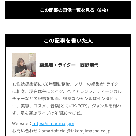
この記事の画像一覧を見る（8枚）
この記事を書いた人
編集者・ライター 西野暁代
女性誌編集部にて8年間勤務後、フリーの編集者･ライター
に転身。現在は主にメイク、ヘアアレンジ、ティーンカル
チャーなどの記事を担当。得意なジャンルはインタビュ
ー、美容、コスメ、音楽(とくにK-POP)。ジャンルを問わ
ず、足を運ぶライブは年間30本ほど。
Website：
https://smartmag.jp/
お問い合わせ：smartofficial@takarajimasha.co.jp