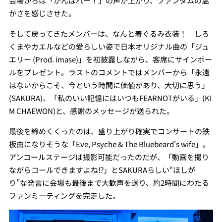
会場からは「がんばれー！」の声が上がり、ファンダムの温
かさを感じさせた。
そして戻ってきたメンバーは、なんと着ぐるみ衣装！ しろ
くまやカエルなどの愛らしい姿で日本オリジナル曲の「ジュ
エリー (Prod. imase)」を初披露しながら、客席にサインボー
ルをプレゼント。ラストのコメントではメンバーから「永遠
はないからこそ、今という時間に価値があり、大切に思う」
(SAKURA)、「私のいい記憶にはいつもFEARNOTがいる」(KI
M CHAEWON)と、感謝のメッセージが送られた。
最後を締めくくったのは、盛り上がり確実でコンサートの鉄
板曲になりそうな「Eve, Psyche & The Bluebeard’s wife」。
アンコールステージは撮影可能だったのだが、「動画を撮り
ながらコールできますよね⁉」とSAKURAらしい“ほしが
り”な発言に会場も最後まで大歓声を送り、約2時間にわたる
ファンミーティングを完走した。