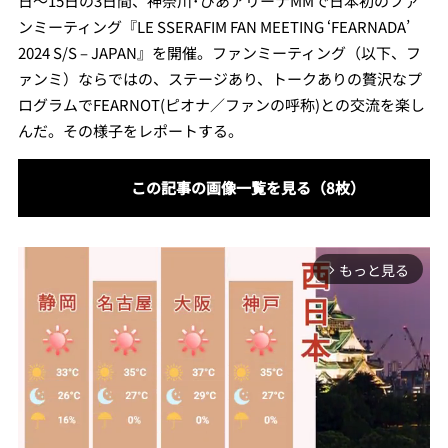
日～15日の3日間、神奈川･ぴあアリーナMMで日本初のファ
ンミーティング『LE SSERAFIM FAN MEETING ‘FEARNADA’
2024 S/S – JAPAN』を開催。ファンミーティング（以下、フ
ァンミ）ならではの、ステージあり、トークありの贅沢なプ
ログラムでFEARNOT(ピオナ／ファンの呼称)との交流を楽し
んだ。その様子をレポートする。
この記事の画像一覧を見る（8枚）
もっと見る
arrow_forward_ios