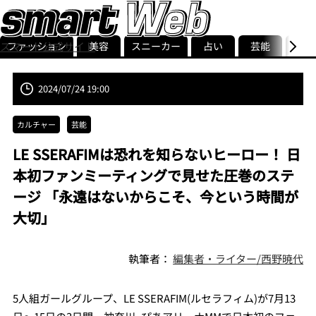
ファッション
美容
スニーカー
占い
芸能
グル
スマート公式サイト
ストリ
smart最新号
記事一覧
ランキング
2024/07/24 19:00
カルチャー
芸能
LE SSERAFIMは恐れを知らないヒーロー！ 日
本初ファンミーティングで見せた圧巻のステ
ージ 「永遠はないからこそ、今という時間が
大切」
執筆者：
編集者・ライター/西野暁代
5人組ガールグループ、LE SSERAFIM(ルセラフィム)が7月13