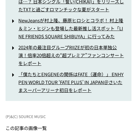
は…？ 日本シングル「誓い(CHIKAI)」をリリースし
たTXTと過ごすロマンチックな夏がスタート
NewJeansが村上隆、藤原ヒロシとコラボ！ 村上隆
＆ミン・ヒジンも登場した最新推し活スポット「LI
NE FRIENDS SQUARE SHIBUYA」に行ってみた
2024年の最注目グループRIIZEが初の日本単独公
演！倍率20倍超えの“超プレミア”ファンコンサート
をレポート
「僕たちとENGENEの関係はFATE（運命）」 ENHY
PEN WORLD TOUR ‘FATE PLUS’ IN JAPAN＠さいた
まスーパーアリーナ初日をレポート
(P)&(C) SOURCE MUSIC
この記事の画像一覧