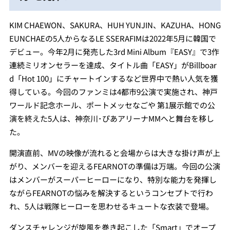
KIM CHAEWON、SAKURA、HUH YUNJIN、KAZUHA、HONG
EUNCHAEの5人からなるLE SSERAFIMは2022年5月に韓国で
デビュー。今年2月に発売した3rd Mini Album『EASY』で3作
連続ミリオンセラーを達成、タイトル曲「EASY」がBillboar
d「Hot 100」にチャートインするなど世界中で熱い人気を獲
得している。今回のファンミは4都市9公演で実施され、神戸
ワールド記念ホール、ポートメッセなごや 第1展示館での公
演を終えた5人は、神奈川･ぴあアリーナMMへと舞台を移し
た。
開演直前、MVの映像が流れると会場からは大きな掛け声が上
がり、メンバーを迎えるFEARNOTの準備は万端。今回の公演
はメンバーがスーパーヒーローになり、特別な能力を発揮し
ながらFEARNOTの悩みを解決するというコンセプトで行わ
れ、5人は戦隊ヒーローを思わせるキュートな衣装で登場。
ダンスチャレンジが旋風を巻き起こした「Smart」でオープ