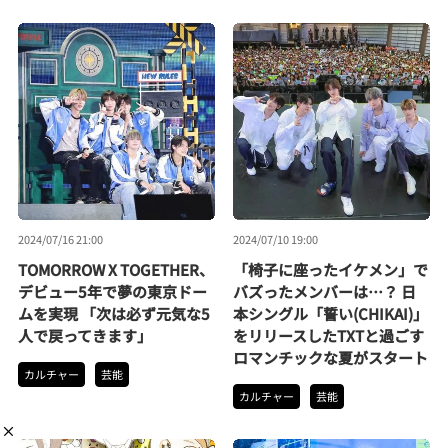
2024/07/16 21:00
2024/07/10 19:00
TOMORROW X TOGETHER、
「椅子に座ったイケメン」で
デビュー5年で夢の東京ドー
バズったメンバーは…？ 日
ムを実現 「次は必ず元気な5
本シングル「誓い(CHIKAI)」
人で戻ってきます」
をリリースしたTXTと過ごす
ロマンチックな夏がスタート
カルチャー
芸能
カルチャー
芸能