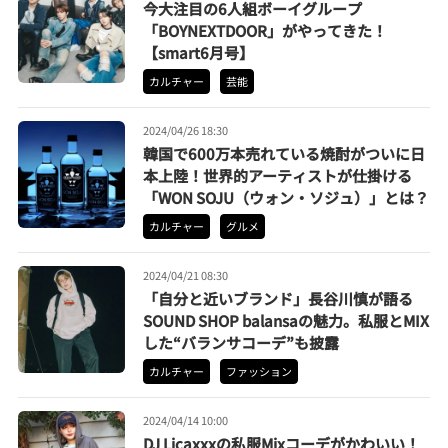
今大注目の6人組ボーイグループ
「BOYNEXTDOOR」がやってきた！
【smart6月号】
カルチャー
芸能
2024/04/26 18:30
韓国で600万本売れている焼酎がついに日
本上陸！世界的アーティストが仕掛ける
「WON SOJU（ウォン・ソジュ）」とは？
カルチャー
グルメ
2024/04/21 08:30
「自分と近いブランド」長谷川慎が語る
SOUND SHOP balansaの魅力。私服とMIX
した“バランサコーデ”も披露
カルチャー
ファッション
2024/04/14 10:00
DJ Licaxxxの私服Mixコーデがかわいい！