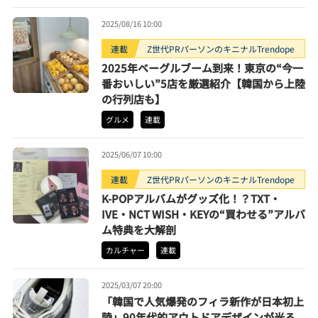
2025/08/16 10:00
連載
Z世代PRパーソンのキニナルTrendope
2025年ベーグルブーム到来！東京の“今一
番おいしい”5店を厳選紹介【韓国から上陸
の行列店も】
グルメ
連載
2025/06/07 10:00
連載
Z世代PRパーソンのキニナルTrendope
K-POPアルバムがグッズ化！？TXT・
IVE・NCT WISH・KEYの“買わせる”アルバ
ム特典を大解剖
カルチャー
連載
2025/03/07 20:00
「韓国で人気爆発のフィラ新作が日本初上
陸」90年代的アウトドアデザインが光る