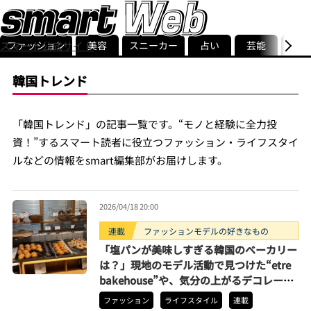
ファッション
美容
スニーカー
占い
芸能
グル
スマート公式サイト
ストリ
smart最新号
記事一覧
ランキング
韓国トレンド
「韓国トレンド」の記事一覧です。“モノと経験に全力投
資！”するスマート読者に役立つファッション・ライフスタイ
ルなどの情報をsmart編集部がお届けします。
2026/04/18 20:00
連載
ファッションモデルの好きなもの
「塩パンが美味しすぎる韓国のベーカリー
は？」現地のモデル活動で見つけた“etre
bakehouse”や、気分の上がるデコレーシ
ョン術
ファッション
ライフスタイル
連載