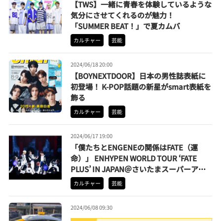
【TWS】一緒に青春を体験しているような
気分にさせてくれるのが魅力！
「SUMMER BEAT！」で夏カムバ
カルチャー
芸能
2024/06/18 20:00
【BOYNEXTDOOR】日本の男性誌表紙に
初登場！ K-POP話題の新星がsmart表紙を
飾る
カルチャー
芸能
2024/06/17 19:00
「僕たちとENGENEの関係はFATE（運
命）」 ENHYPEN WORLD TOUR ‘FATE
PLUS’ IN JAPAN＠さいたまスーパーアリ
ーナ初日をレポート
カルチャー
芸能
2024/06/08 09:30