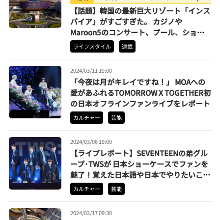
【話題】韓国の最新巨大リゾート「インス
パイア」がすごすぎた。 カジノや
Maroon5のコンサート、プール、ショッ
ピングまでまるっと堪能
ライフスタイル
連載
2024/03/11 19:00
「今夜は月がキレイですね！」 MOAへの
愛があふれるTOMORROW X TOGETHER初
の日本オフラインファンライブをレポート
カルチャー
芸能
2024/03/06 19:00
【ライブレポート】SEVENTEENの弟グル
ープ･TWSが 日本ショーケースでファンを
魅了！覚えた日本語や日本でやりたいこと
も明かす
カルチャー
芸能
2024/02/17 09:30