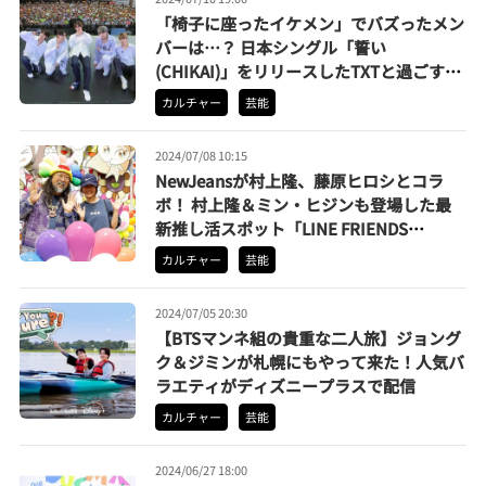
「椅子に座ったイケメン」でバズったメン
バーは…？ 日本シングル「誓い
(CHIKAI)」をリリースしたTXTと過ごすロ
マンチックな夏がスタート
カルチャー
芸能
2024/07/08 10:15
NewJeansが村上隆、藤原ヒロシとコラ
ボ！ 村上隆＆ミン・ヒジンも登場した最
新推し活スポット「LINE FRIENDS
SQUARE SHIBUYA」に行ってみた
カルチャー
芸能
2024/07/05 20:30
【BTSマンネ組の貴重な二人旅】ジョング
ク＆ジミンが札幌にもやって来た！人気バ
ラエティがディズニープラスで配信
カルチャー
芸能
2024/06/27 18:00