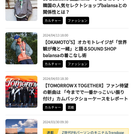
韓国の人気セレクトショップbalansaとの
関係性とは？
カルチャー
ファッション
2024/04/13 18:00
【OKAMOTO’S】オカモトレイジが「世界
観が俺と一緒」と語るSOUND SHOP
balansaの着こなし術
カルチャー
ファッション
2024/04/03 18:30
【TOMORROW X TOGETHER】ファン待望
の新曲は 「今までで一番かっこいい振り
付け」カムバックショーケースをレポート
カルチャー
芸能
2024/03/30 09:30
連載
Z世代PRパーソンのキニナルTrendope