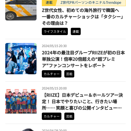
連載
Z世代PRパーソンのキニナルTrendope
Z世代女性、初めての海外旅行で韓国へ
一番のカルチャーショックは「タクシー」
その理由は？
ライフスタイル
連載
2024/05/15 20:30
2024年の最注目グループRIIZEが初の日本
単独公演！倍率20倍超えの“超プレミ
ア”ファンコンサートをレポート
カルチャー
芸能
2024/05/15 20:00
【RIIZE】日本デビュー＆ホールツアー決
定！ 日本でやりたいこと、行きたい場
所…… 笑顔と喜びの公開インタビューレ
ポート
カルチャー
芸能
2024/04/29 20:00