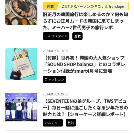
連載
Z世代PRパーソンのキニナルTrendope
旧正月の韓国旅行は楽しめるのか？何も知
らずにお正月ムードの韓国に来てしまっ
た、ミーハーZ世代男子の旅行レポ
ライフスタイル
連載
2024/01/31 18:00
【付録】世界初！ 韓国の大人気ショップ
「SOUND SHOP balansa」とのコラボレ
ーション付録がsmart4月号に登場
ファッション
2024/01/24 20:00
【SEVENTEENの弟グループ、TWSデビュ
ー】毎日一緒に過ごしたくなる少年たちの
魅力とは？【ショーケース詳細レポート】
カルチャー
芸能