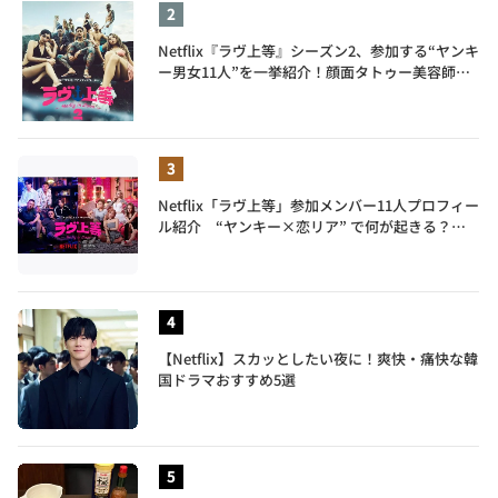
Netflix『ラヴ上等』シーズン2、参加する“ヤンキ
ー男女11人”を一挙紹介！顔面タトゥー美容師、
元暴走族総長、人気キャバ嬢も
Netflix「ラヴ上等」参加メンバー11人プロフィー
ル紹介 “ヤンキー×恋リア” で何が起きる？地
上波では絶対に放送できない究極の恋リアが爆誕
【Netflix】スカッとしたい夜に！爽快・痛快な韓
国ドラマおすすめ5選