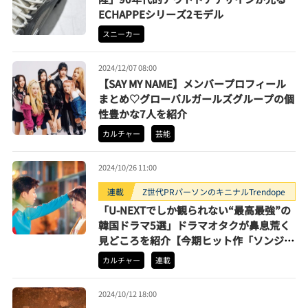
ECHAPPEシリーズ2モデル
スニーカー
2024/12/07 08:00
【SAY MY NAME】メンバープロフィール
まとめ♡グローバルガールズグループの個
性豊かな7人を紹介
カルチャー
芸能
2024/10/26 11:00
連載
Z世代PRパーソンのキニナルTrendope
「U-NEXTでしか観られない“最高最強”の
韓国ドラマ5選」ドラマオタクが鼻息荒く
見どころを紹介【今期ヒット作「ソンジェ
背負って走れ」ほか】
カルチャー
連載
2024/10/12 18:00