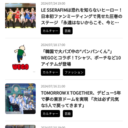
2024/07/24 19:00
LE SSERAFIMは恐れを知らないヒーロー！
日本初ファンミーティングで見せた圧巻の
ステージ 「永遠はないからこそ、今とい
う時間が大切」
カルチャー
芸能
2024/07/18 17:00
「韓国で大バズ中の“パンパンくん”」
WEGOとコラボ！Tシャツ、ポーチなど10
アイテムが登場
カルチャー
ファッション
2024/07/16 21:00
TOMORROW X TOGETHER、デビュー5年
で夢の東京ドームを実現 「次は必ず元気
な5人で戻ってきます」
カルチャー
芸能
2024/07/10 19:00