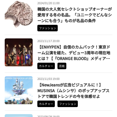
2024/01/20 11:00
韓国の大人気セレクトショップオーナーが
愛用する冬の名品。「ユニークでどんなシ
ーンにも合う」ものが名品の条件
ファッション
2023/11/17 20:00
【ENHYPEN】自信のカムバック！東京ド
ーム公演を経た、デビュー3周年の現在地
とは？【『ORANGE BLOOD』メディアシ
ョーケースをレポート】
カルチャー
芸能
2023/11/03 19:00
【NewJeansが広告ビジュアルに！】
MUSINSA（ムシンサ）のポップアップス
トアで韓国トレンドの今を体感せよ
カルチャー
ファッション
2023/09/29 18:00