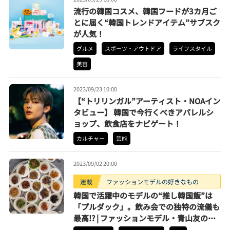
流行の韓国コスメ、韓国フードが3カ月ご
とに届く“韓国トレンドアイテム”サブスク
が人気！
グルメ
スポーツ・アウトドア
ライフスタイル
美容
2023/09/23 10:00
【“トリリンガル”アーティスト・NOAイン
タビュー】 韓国で今行くべきアパレルシ
ョップ、飲食店をナビゲート！
カルチャー
芸能
2023/09/02 20:00
連載
ファッションモデルの好きなもの
韓国で活躍中のモデルの“推し韓国飯”は
「プルダック」。飲み会での独特の流儀も
最高!? | ファッションモデル・青山友の好
きなもの