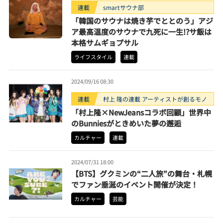
連載
smartサウナ部
「韓国のサウナは焼き芋でととのう」アジ
ア最高温度のサウナで九死に一生!?サ飯は
本格サムギョプサル
ライフスタイル
連載
2024/09/16 08:30
連載
村上 隆の連載 アーティストが創るモノ
「村上隆×NewJeansコラボ回顧」世界中
のBunniesがときめいた夢の邂逅
カルチャー
連載
2024/07/31 18:00
【BTS】グクミンの“二人旅”の舞台・札幌
でファン垂涎のイベント開催が決定！
カルチャー
芸能