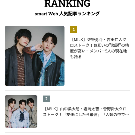
RANKING
人気記事ランキング
smart Web
【M!LK】佐野勇斗・吉田仁人ク
ロストーク！お互いの"取説"の精
度が高い…メンバー5人の現在地
も語る
【M!LK】山中柔太朗・塩﨑太智・曽野舜太クロ
ストーク！「友達にしたら最高」「人類の中で桁
外れに面白い」3人のメンバー愛が尊い