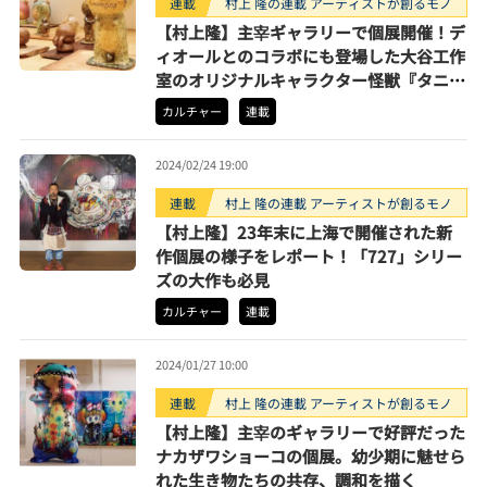
連載
村上 隆の連載 アーティストが創るモノ
【村上隆】主宰ギャラリーで個展開催！デ
ィオールとのコラボにも登場した大谷工作
室のオリジナルキャラクター怪獣『タニ
ラ』の魅力に迫る
カルチャー
連載
2024/02/24 19:00
連載
村上 隆の連載 アーティストが創るモノ
【村上隆】23年末に上海で開催された新
作個展の様子をレポート！「727」シリー
ズの大作も必見
カルチャー
連載
2024/01/27 10:00
連載
村上 隆の連載 アーティストが創るモノ
【村上隆】主宰のギャラリーで好評だった
ナカザワショーコの個展。幼少期に魅せら
れた生き物たちの共存、調和を描く