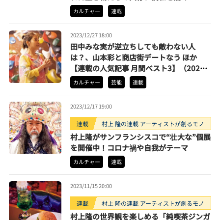
カルチャー
連載
2023/12/27 18:00
田中みな実が逆立ちしても敵わない人
は？、山本彩と商店街デートなう ほか
【連載の人気記事 月間ベスト3】（2023
年11月）
カルチャー
芸能
連載
2023/12/17 19:00
連載
村上 隆の連載 アーティストが創るモノ
村上隆がサンフランシスコで“壮大な”個展
を開催中！コロナ禍や自我がテーマ
カルチャー
連載
2023/11/15 20:00
連載
村上 隆の連載 アーティストが創るモノ
村上隆の世界観を楽しめる「純喫茶ジンガ