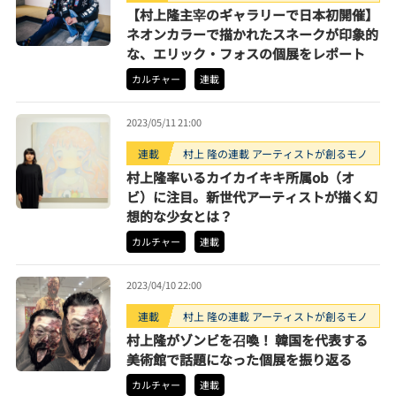
【村上隆主宰のギャラリーで日本初開催】
ネオンカラーで描かれたスネークが印象的
な、エリック・フォスの個展をレポート
カルチャー
連載
2023/05/11 21:00
連載
村上 隆の連載 アーティストが創るモノ
村上隆率いるカイカイキキ所属ob（オ
ビ）に注目。新世代アーティストが描く幻
想的な少女とは？
カルチャー
連載
2023/04/10 22:00
連載
村上 隆の連載 アーティストが創るモノ
村上隆がゾンビを召喚！ 韓国を代表する
美術館で話題になった個展を振り返る
カルチャー
連載