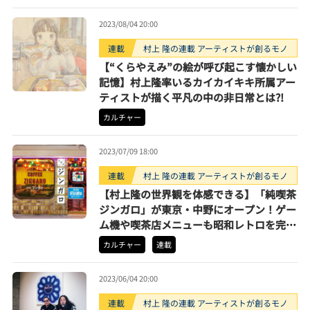
2023/08/04 20:00
連載
村上 隆の連載 アーティストが創るモノ
【“くらやえみ”の絵が呼び起こす懐かしい
記憶】村上隆率いるカイカイキキ所属アー
ティストが描く平凡の中の非日常とは?!
カルチャー
2023/07/09 18:00
連載
村上 隆の連載 アーティストが創るモノ
【村上隆の世界観を体感できる】「純喫茶
ジンガロ」が東京・中野にオープン！ゲー
ム機や喫茶店メニューも昭和レトロを完全
再現
カルチャー
連載
2023/06/04 20:00
連載
村上 隆の連載 アーティストが創るモノ