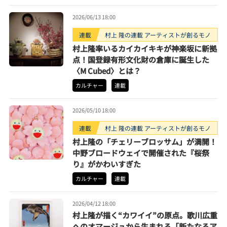
2026/06/13 18:00
連載
村上 隆の連載 アーティストが創るモノ
村上隆率いるカイカイキキが神楽坂に新拠
点！国登録有形文化財の倉庫に誕生した
〈M Cubed〉とは？
カルチャー
連載
2026/05/10 18:00
連載
村上 隆の連載 アーティストが創るモノ
村上隆の「チェリーブロッサム」が満開！
中野ブロードウェイで開催された『桜祭
り』がかわいすぎた
カルチャー
連載
2026/04/12 18:00
村上隆が描く“カワイイ”の原点。歌川広重
へのオマージュから生まれる「新たなるア