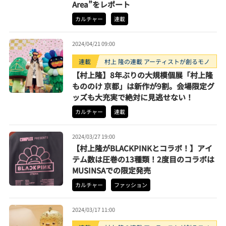
Area”をレポート
カルチャー
連載
2024/04/21 09:00
連載
村上 隆の連載 アーティストが創るモノ
【村上隆】8年ぶりの大規模個展「村上隆
もののけ 京都」は新作が9割。会場限定グ
ッズも大充実で絶対に見逃せない！
カルチャー
連載
2024/03/27 19:00
【村上隆がBLACKPINKとコラボ！】アイ
テム数は圧巻の13種類！2度目のコラボは
MUSINSAでの限定発売
カルチャー
ファッション
2024/03/17 11:00