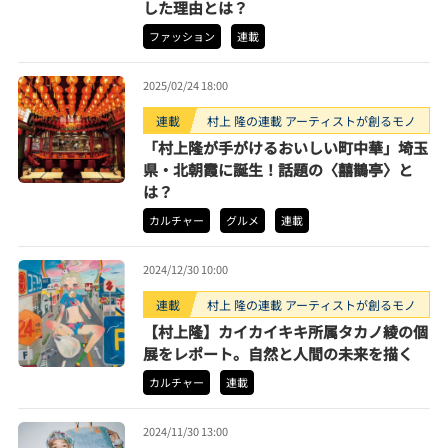
した理由とは？
ファッション
連載
2025/02/24 18:00
連載
村上 隆の連載 アーティストが創るモノ
「村上隆が手がけるおいしい町中華」埼玉
県・北朝霞に誕生！話題の〈囍鵲亭〉と
は？
カルチャー
グルメ
連載
2024/12/30 10:00
連載
村上 隆の連載 アーティストが創るモノ
【村上隆】カイカイキキ所属タカノ綾の個
展をレポート。自然と人間の未来を描く
カルチャー
連載
2024/11/30 13:00