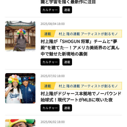
識と宇宙を描く最新作に注目
カルチャー
連載
2025/08/04 18:00
連載
村上 隆の連載 アーティストが創るモノ
村上隆が「SHOGUN 将軍」チームと“夢
殿”を建てた…！アメリカ美術界のど真ん
中で魅せた新境地の裏側
カルチャー
連載
2025/07/02 18:00
連載
村上 隆の連載 アーティストが創るモノ
村上隆がドジャース本拠地でノーバウンド
始球式！現代アートがMLBに咲いた夜
カルチャー
連載
2025/06/02 18:00