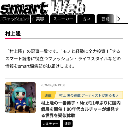
ファッション
美容
スニーカー
占い
芸能
グル
スマート公式サイト
ストリ
smart最新号
記事一覧
ランキング
村上隆
「村上隆」の記事一覧です。“モノと経験に全力投資！”する
スマート読者に役立つファッション・ライフスタイルなどの
情報をsmart編集部がお届けします。
2026/08/06 19:00
連載
村上 隆の連載 アーティストが創るモノ
村上隆の一番弟子・Mr.が11年ぶりに国内
個展を開催！80年代カルチャーが爆発す
る世界を疑似体験
カルチャー
連載