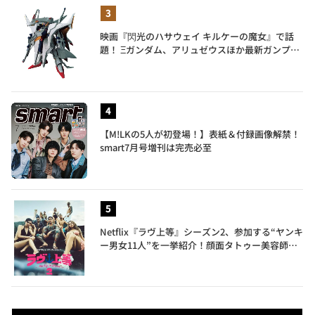
映画『閃光のハサウェイ キルケーの魔女』で話
題！ Ξガンダム、アリュゼウスほか最新ガンプラ
を一挙紹介
【M!LKの5人が初登場！】表紙＆付録画像解禁！
smart7月号増刊は完売必至
Netflix『ラヴ上等』シーズン2、参加する“ヤンキ
ー男女11人”を一挙紹介！顔面タトゥー美容師、
元暴走族総長、人気キャバ嬢も