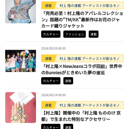
連載
村上 隆の連載 アーティストが創るモノ
「完売必至！村上隆のアパレルコレクショ
ン」話題の“TM/KK”最新作はお花のジャ
カード織りジャケット
カルチャー
ファッション
連載
2024/09/16 08:30
連載
村上 隆の連載 アーティストが創るモノ
「村上隆×NewJeansコラボ回顧」世界中
のBunniesがときめいた夢の邂逅
カルチャー
連載
2024/08/14 09:00
連載
村上 隆の連載 アーティストが創るモノ
【村上隆】開催中の「村上隆 もののけ 京
都」で生まれた特別なアクセサリー
カルチャー
連載