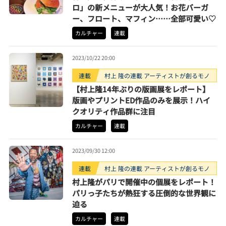
ロ」の新メニューが大人気！お花バーガ
ー、フロート、マフィン……全部可愛い♡
カルチャー
連載
2023/10/22 20:00
連載
村上 隆の連載 アーティストが創るモノ
【村上隆14年ぶりの版画展をレポート】
版画やプリントED作品のみを展示！ハイ
クオリティ作品群に注目
カルチャー
連載
2023/09/30 12:00
連載
村上 隆の連載 アーティストが創るモノ
村上隆がパリで開催中の個展をレポート！
パリっ子たちが熱狂する圧倒的な世界観に
迫る
カルチャー
連載