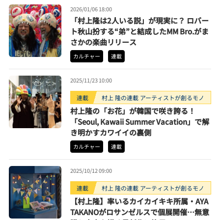
2026/01/06 18:00
「村上隆は2人いる説」が現実に？ ロバー
ト秋山扮する“弟”と結成したMM Bro.がま
さかの楽曲リリース
カルチャー
連載
2025/11/23 10:00
連載
村上 隆の連載 アーティストが創るモノ
村上隆の「お花」が韓国で咲き誇る！
「Seoul, Kawaii Summer Vacation」で解
き明かすカワイイの裏側
カルチャー
連載
2025/10/12 09:00
連載
村上 隆の連載 アーティストが創るモノ
【村上隆】率いるカイカイキキ所属・AYA
TAKANOがロサンゼルスで個展開催…無意