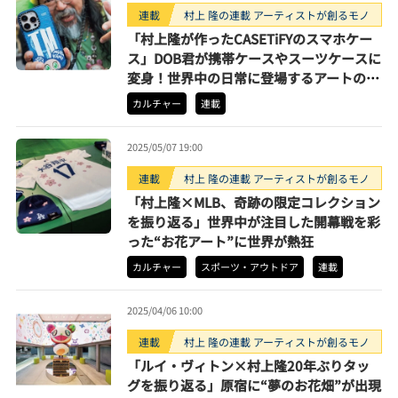
連載
村上 隆の連載 アーティストが創るモノ
「村上隆が作ったCASETiFYのスマホケー
ス」DOB君が携帯ケースやスーツケースに
変身！世界中の日常に登場するアートの魅
力
カルチャー
連載
2025/05/07 19:00
連載
村上 隆の連載 アーティストが創るモノ
「村上隆×MLB、奇跡の限定コレクション
を振り返る」世界中が注目した開幕戦を彩
った“お花アート”に世界が熱狂
カルチャー
スポーツ・アウトドア
連載
2025/04/06 10:00
連載
村上 隆の連載 アーティストが創るモノ
「ルイ・ヴィトン×村上隆20年ぶりタッ
グを振り返る」原宿に“夢のお花畑”が出現