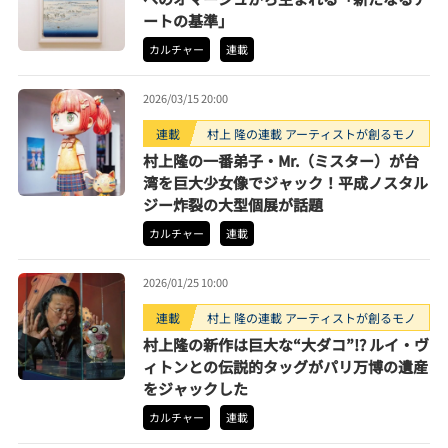
ートの基準」
カルチャー
連載
2026/03/15 20:00
連載
村上 隆の連載 アーティストが創るモノ
村上隆の一番弟子・Mr.（ミスター）が台
湾を巨大少女像でジャック！平成ノスタル
ジー炸裂の大型個展が話題
カルチャー
連載
2026/01/25 10:00
連載
村上 隆の連載 アーティストが創るモノ
村上隆の新作は巨大な“大ダコ”!? ルイ・ヴ
ィトンとの伝説的タッグがパリ万博の遺産
をジャックした
カルチャー
連載