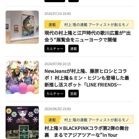
2024/07/14 18:00
連載
村上 隆の連載 アーティストが創るモノ
現代の村上隆と江戸時代の歌川広重が“出
会う”展覧会をニューヨークで開催
カルチャー
連載
2024/07/08 10:15
NewJeansが村上隆、藤原ヒロシとコラ
ボ！ 村上隆＆ミン・ヒジンも登場した最
新推し活スポット「LINE FRIENDS
SQUARE SHIBUYA」に行ってみた
カルチャー
芸能
2024/06/02 19:00
連載
村上 隆の連載 アーティストが創るモノ
村上隆×BLACKPINKコラボ第2弾の舞台
裏 まるでアジアツアーな“In Your