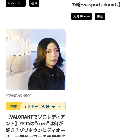
カルチャー
連載
の輪〜e-sports donuts】
カルチャー
連載
2024/03/02 09:00
連載
eスポーツの輪〜e-
sports donuts
【VALORANTでソロレディア
ント】ZETAの“suzu”は何が
好き？ゾゾタウンにディオー
ル、一流ゲーマーの愛用デバ