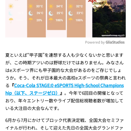
Powered by 
GliaStudios
Mute
夏といえば“甲子園”を連想する人も少なくないかと思います
が、この時期アツいのは野球だけではありません。みなさん
はeスポーツ界にも甲子園的な大会があるのをご存じでしょ
うか。そう、それが日本最大の高校eスポーツの祭典と言われ
る
『
Coca-Cola STAGE:0 eSPORTS High-School Champions
hip（以下、ステージゼロ）
』
。今年で6回目の開催となって
おり、年々エントリー数やライブ配信総視聴者数が増加して
いる大注目の大会なんです。
6月から7月にかけてブロック代表決定戦、全国大会セミファ
イナルが行われ、そして迎えた先日の全国大会グランドファ