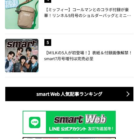
【ミッフィー】コールマンとのコラボ付録が豪
華！リンネル9月号のショルダーバッグとミニリ
ュック付きトートバッグが話題
【M!LKの5人が初登場！】表紙＆付録画像解禁！
smart7月号増刊は完売必至
smart Web 人気記事ランキング