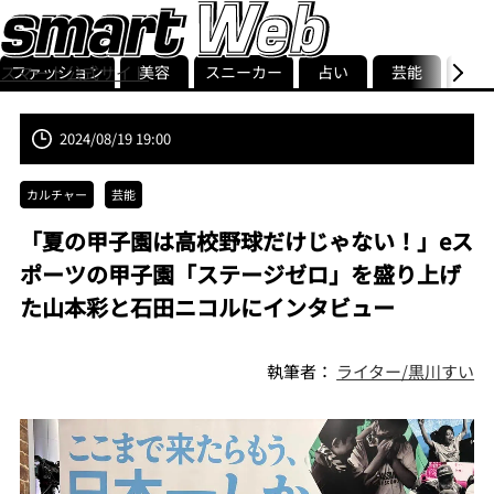
ファッション
美容
スニーカー
占い
芸能
グル
スマート公式サイト
ストリ
smart最新号
記事一覧
ランキング
2024/08/19 19:00
カルチャー
芸能
「夏の甲子園は高校野球だけじゃない！」eス
ポーツの甲子園「ステージゼロ」を盛り上げ
た山本彩と石田ニコルにインタビュー
執筆者：
ライター/黒川すい