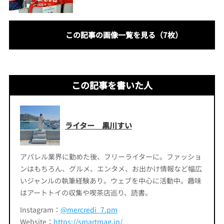
この記事の画像一覧を見る（7枚）
この記事を書いた人
ライター 黒川すい
アパレル業界に勤めた後、フリーライターに。ファッショ
ンはもちろん、グルメ、エンタメ、お出かけ情報など幅広
いジャンルの執筆経験あり。ウェブを中心に活動中。趣味
はアートトイの収集や喫茶店巡り、読書。
Instagram：
@mercredi_7.pm
Website：
https://smartmag.jp/