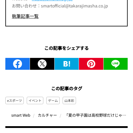
お問い合わせ：smartofficial@takarajimasha.co.jp
執筆記事一覧
この記事をシェアする
この記事のタグ
eスポーツ
イベント
ゲーム
山本彩
「夏の甲子園は高校野球だけじゃない！」eスポーツの甲子園「ステージゼロ」を盛り上げた山本彩と石田ニコルにインタビュー
smart Web
カルチャー