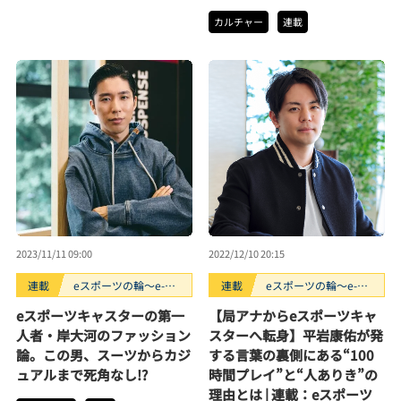
カルチャー
連載
2023/11/11 09:00
2022/12/10 20:15
連載
eスポーツの輪〜e-
連載
eスポーツの輪〜e-
sports donuts
sports donuts
eスポーツキャスターの第一
【局アナからeスポーツキャ
人者・岸大河のファッション
スターへ転身】平岩康佑が発
論。この男、スーツからカジ
する言葉の裏側にある“100
ュアルまで死角なし!?
時間プレイ”と“人ありき”の
理由とは | 連載：eスポーツ