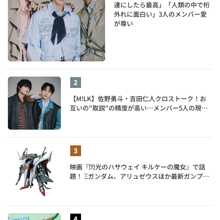
達にしたら最高」「人類の中で桁
外れに面白い」3人のメンバー愛
が尊い
【M!LK】佐野勇斗・吉田仁人クロストーク！お
互いの"取説"の精度が高い…メンバー5人の現在
地も語る
映画『閃光のハサウェイ キルケーの魔女』で話
題！ Ξガンダム、アリュゼウスほか最新ガンプラ
を一挙紹介