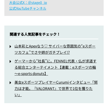
大会公式X：＠stage0_jp
公式YouTubeチャンネル
関連する人気記事をチェック！
山本彩とApexなう♡ サイバーな雰囲気の“eスポー
ツカフェ”でさや姉がガチプレイ!?
ゲーマーから“社長”に。FENNEL代表・仏が求道す
る総合エンターテイメント【連載：eスポーツの輪
～e-sports donuts】
美女eスポーツプレイヤーCurumiインタビュー「努
力は才能。『VALORANT』で世界で1位を獲りた
い」