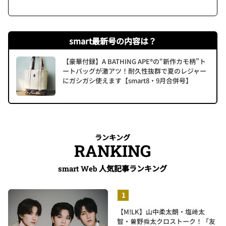
smart最新号の内容は？
【豪華付録】A BATHING APE®の“新作カモ柄”ト
ートバッグが激アツ！耐久性抜群で夏のレジャー
にガシガシ使えます【smart8・9月合併号】
ランキング
RANKING
人気記事ランキング
smart Web
【M!LK】山中柔太朗・塩﨑太
智・曽野舜太クロストーク！「友