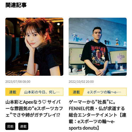
関連記事
2023/07/08 08:00
2022/10/02 20:00
連載
山本彩の今日、何して
連載
eスポーツの輪〜e-
る？
sports donuts
山本彩とApexなう♡ サイバ
ゲーマーから“社長”に。
ーな雰囲気の“eスポーツカフ
FENNEL代表・仏が求道する
ェ”でさや姉がガチプレイ!?
総合エンターテイメント【連
載：eスポーツの輪～e-
芸能
連載
sports donuts】