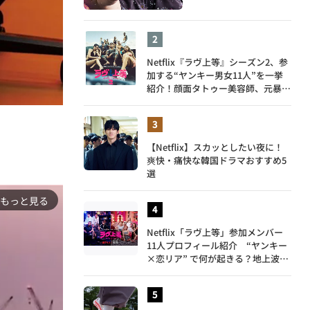
Netflix『ラヴ上等』シーズン2、参
加する“ヤンキー男女11人”を一挙
紹介！顔面タトゥー美容師、元暴走
族総長、人気キャバ嬢も
【Netflix】スカッとしたい夜に！
爽快・痛快な韓国ドラマおすすめ5
選
もっと見る
Netflix「ラヴ上等」参加メンバー
11人プロフィール紹介 “ヤンキー
×恋リア” で何が起きる？地上波で
は絶対に放送できない究極の恋リア
が爆誕