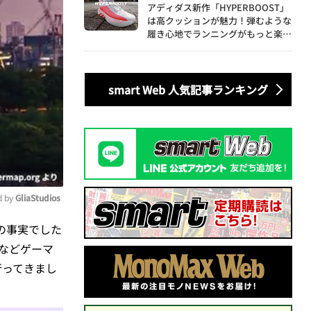
アディダス新作「HYPERBOOST」
は高クッションが魅力！弾むような
履き心地でランニングがもっと楽し
く
smart Web 人気記事ランキング
 by 
GliaStudios
の事実でした
ute
るなどゲーマ
行ってきまし