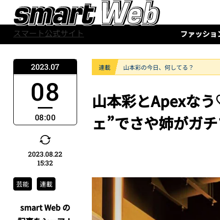
スマート公式サイト
ファッショ
2023.07
連載
山本彩の今日、何してる？
08
山本彩とApexな
08:00
ェ”でさや姉がガチ
2023.08.22
15:32
芸能
連載
smart Web の