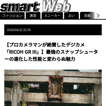
ファッション
美容
スニーカー
占い
芸能
グル
スマート公式サイト
ストリ
smart最新号
記事一覧
ランキング
2024/04/22 22:35
【プロカメラマンが絶賛したデジカメ
「RICOH GR III」】最強のスナップシュータ
ーの進化した性能と変わらぬ魅力