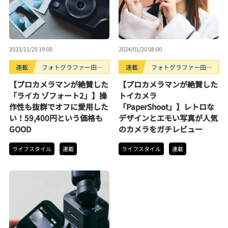
2023/11/25 19:00
2024/01/20 08:00
連載
フォトグラファー田中
連載
フォトグラファー田中
利幸のガジェット“ガ
利幸のガジェット“ガ
【プロカメラマンが絶賛した
【プロカメラマンが絶賛した
チ”レビュー
チ”レビュー
「ライカ ゾフォート2」】操
トイカメラ
作性も抜群でオフに愛用した
「PaperShoot」】レトロな
い！59,400円という価格も
デザインとエモい写真が人気
GOOD
のカメラをガチレビュー
ライフスタイル
連載
ライフスタイル
連載