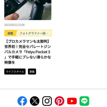
2023/05/13 12:00
連載
フォトグラファー田中
利幸のガジェット“ガ
【プロカメラマンも太鼓判】
チ”レビュー
世界初！完全セパレートジン
バルカメラ「Feiyu Pocket 3
」で手軽にブレない滑らかな
映像を
ライフスタイル
連載