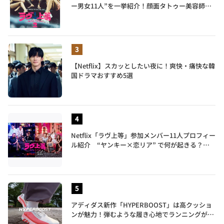
ー男女11人”を一挙紹介！顔面タトゥー美容師、
元暴走族総長、人気キャバ嬢も
【Netflix】スカッとしたい夜に！爽快・痛快な韓
国ドラマおすすめ5選
Netflix「ラヴ上等」参加メンバー11人プロフィー
ル紹介 “ヤンキー×恋リア” で何が起きる？地
上波では絶対に放送できない究極の恋リアが爆誕
アディダス新作「HYPERBOOST」は高クッショ
ンが魅力！弾むような履き心地でランニングがも
っと楽しく