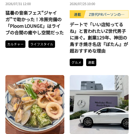
2026/07/31 12:00
2026/07/25 10:00
猛暑の音楽フェス“ジャイ
連載
Z世代PRパーソンのキ
ガ”で助かった！冷房完備の
ニナルTrendope
デートで「いい店知ってる
「Ploom LOUNGE」はライ
ね」と言われたいZ世代男子
ブの合間の癒やし空間だった
に捧ぐ。創業129年、神田の
鳥すき焼き名店『ぼたん』が
カルチャー
ライフスタイル
超おすすめな理由
グルメ
連載