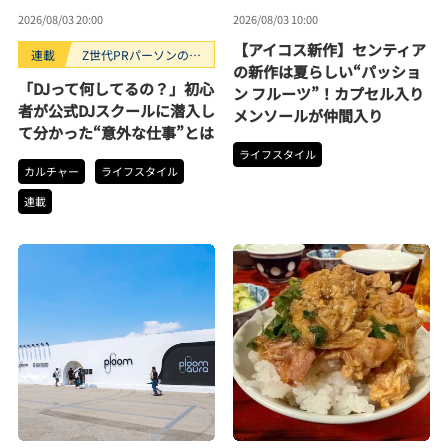
2026/08/03 20:00
2026/08/03 10:00
【アイコス新作】センティア
連載
Z世代PRパーソンのキ
の新作は夏らしい“パッショ
ニナルTrendope
「DJって何してるの？」初心
ン フルーツ”！カプセル入り
者が公式DJスクールに潜入し
メンソールが仲間入り
て分かった“意外な仕事”とは
ライフスタイル
カルチャー
ライフスタイル
連載