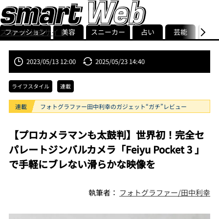
ファッション
美容
スニーカー
占い
芸能
グル
スマート公式サイト
ストリ
smart最新号
記事一覧
ランキング
2023/05/13 12:00
2025/05/23 14:40
ライフスタイル
連載
連載
フォトグラファー田中利幸のガジェット“ガチ”レビュー
【プロカメラマンも太鼓判】世界初！完全セ
パレートジンバルカメラ「Feiyu Pocket 3 」
で手軽にブレない滑らかな映像を
執筆者：
フォトグラファー/田中利幸