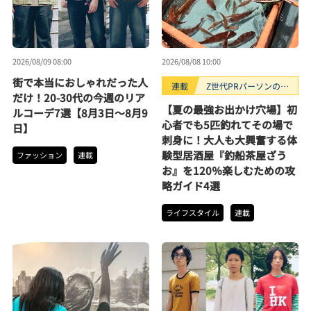
2026/08/09 08:00
2026/08/08 10:00
街で本当におしゃれだった人
連載
Z世代PRパーソンのキ
だけ！20-30代の今週のリア
ニナルTrendope
【夏の最強お出かけ穴場】初
ルコーデ7選【8月3日〜8月9
心者でも5匹釣れてその場で
日】
刺身に！大人も大興奮する体
験型居酒屋『釣船茶屋ざう
ファッション
連載
お』を120％楽しむための攻
略ガイド4選
ライフスタイル
連載