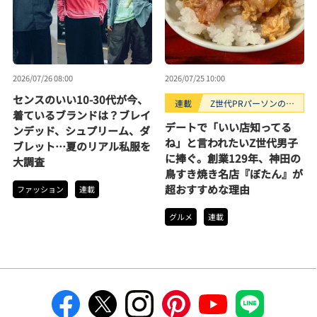
2026/07/26 08:00
2026/07/25 10:00
センスのいい10-30代が今、
連載
Z世代PRパーソンのキ
着ているブランドは？ブレイ
ニナルTrendope
デートで「いい店知ってる
ンデッド、シュプリーム、ダ
ね」と言われたいZ世代男子
ブレット…夏のリアル私服を
に捧ぐ。創業129年、神田の
大調査
鳥すき焼き名店『ぼたん』が
超おすすめな理由
ファッション
連載
グルメ
連載