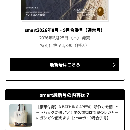
smart2026年8月・9月合併号（通常号）
2026年6月25日（木）発売
特別価格￥1,890（税込）
最新号はこちら
smart最新号の内容は？
【豪華付録】A BATHING APE®の“新作カモ柄”ト
ートバッグが激アツ！耐久性抜群で夏のレジャー
にガシガシ使えます【smart8・9月合併号】