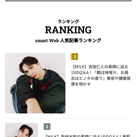
ランキング
RANKING
人気記事ランキング
smart Web
【M!LK】吉田仁人の素顔に迫る
15のQ＆A！「朝は味噌汁、お風
呂はヒノキの香り」美容や健康習
慣を明かす
【M!LK】塩﨑太智の素顔に迫る15のQ＆A！美肌