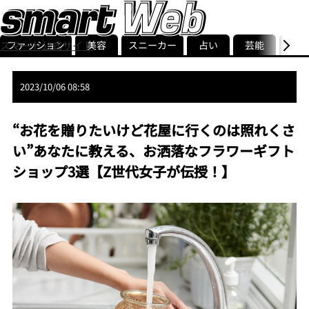
ファッション
美容
スニーカー
占い
芸能
グル
スマート公式サイト
ストリ
smart最新号
記事一覧
ランキング
2023/10/06 08:58
“お花を贈りたいけど花屋に行くのは照れくさ
い”あなたに教える、お洒落なフラワーギフト
ショップ3選【Z世代女子が伝授！】