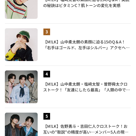
の秘訣はビタミンC？肌トーンの変化を実感
【M!LK】山中柔太朗の素顔に迫る15のQ＆A！
「右手はゴールド、左手はシルバー」アクセへの
譲れないこだわりも披露
【M!LK】山中柔太朗・塩﨑太智・曽野舜太クロ
ストーク！「友達にしたら最高」「人類の中で桁
外れに面白い」3人のメンバー愛が尊い
【M!LK】佐野勇斗・吉田仁人クロストーク！お
互いの"取説"の精度が高い…メンバー5人の現在