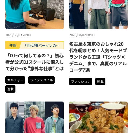
2026/08/03 20:00
2026/08/02 08:00
名古屋＆東京のおしゃれ20
連載
Z世代PRパーソンのキ
代を総まとめ！人気モードブ
ニナルTrendope
「DJって何してるの？」初心
ランドから王道「Tシャツ×
者が公式DJスクールに潜入し
デニム」まで、真夏のリアル
て分かった“意外な仕事”とは
コーデ7選
カルチャー
ライフスタイル
ファッション
連載
連載