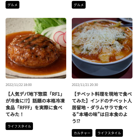
グルメ
グルメ
2022/11/22 18:00
2022/11/21 20:30
【人気デパ地下惣菜「RF1」
【チベット料理を現地で食べ
が冷食に⁉】話題の本格冷凍
てみた】インドのチベット人
食品「RFFF」を実際に食べ
居留地・ダラムサラで食べ
てみた！
る“本場の味”は日本食のよ
う⁉
ライフスタイル
カルチャー
ライフスタイル