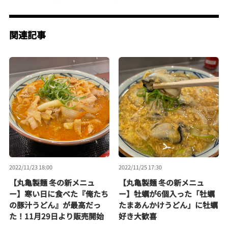
関連記事
2022/11/23 18:00
2022/11/25 17:30
【丸亀製麺 冬の新メニュ
【丸亀製麺 冬の新メニュ
ー】寒い日に食べた『俺たち
ー】牡蠣が6個入った「牡蠣
の豚汁うどん』が最高だっ
たまあんかけうどん」に牡蠣
た！11月29日より販売開始
好き大歓喜