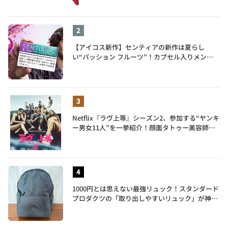
【アイコス新作】センティアの新作は夏らし
い“パッション フルーツ”！カプセル入りメンソ
ールが仲間入り
Netflix『ラヴ上等』シーズン2、参加する“ヤンキ
ー男女11人”を一挙紹介！顔面タトゥー美容師、
元暴走族総長、人気キャバ嬢も
1000円とは思えない最強リュック！スタンダード
プロダクツの「取り出しやすいリュック」が神す
ぎた…徹底レビュー