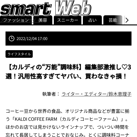
ファッション
美容
スニーカー
占い
芸能
グル
スマート公式サイト
ストリ
smart最新号
記事一覧
ランキング
2022/12/04 17:00
ライフスタイル
【カルディの“万能”調味料】編集部激推し♡3
選！汎用性高すぎてヤバい、買わなきゃ損！
執筆者：
ライター・エディター/鈴木恵理子
コーヒー豆から世界の食品、オリジナル商品などが豊富に揃
う「KALDI COFFEE FARM（カルディコーヒーファーム）」。
ほかのお店では見かけないラインナップで、ついつい時間を
忘れて長居してしまうことでおなじみ。とくに調味料コーナ