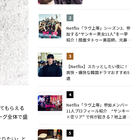
Netflix『ラヴ上等』シーズン2、参
加する“ヤンキー男女11人”を一挙
紹介！顔面タトゥー美容師、元暴走
族総長、人気キャバ嬢も
【Netflix】スカッとしたい夜に！
爽快・痛快な韓国ドラマおすすめ5
選
Netflix「ラヴ上等」参加メンバー
てもらえる
11人プロフィール紹介 “ヤンキー
ーグ全体で盛
×恋リア” で何が起きる？地上波で
は絶対に放送できない究極の恋リア
が爆誕
なりたい」と