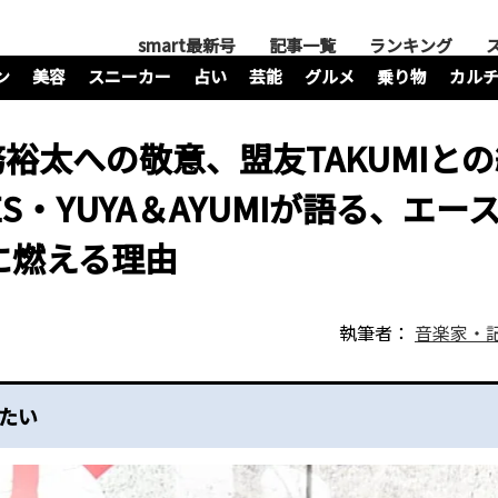
smart最新号
記事一覧
ランキング
ン
美容
スニーカー
占い
芸能
グルメ
乗り物
カル
S中務裕太への敬意、盟友TAKUMIと
URES・YUYA＆AYUMIが語る、エー
に燃える理由
執筆者：
音楽家・
けたい