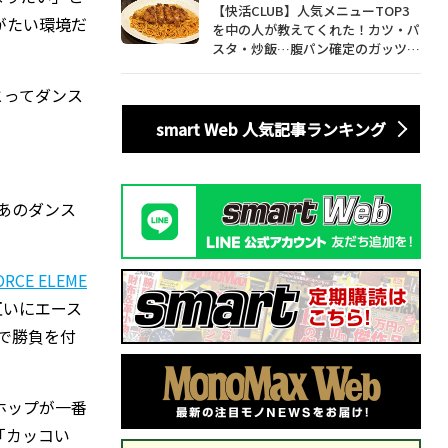
【快活CLUB】人気メニューTOP3
がたい環境だ
を中の人が教えてくれた！カツ・パ
スタ・炒飯…腹パン確定のガッツリ
飯を食べ尽くす
とってダンス
smart Web 人気記事ランキング
あのダンス
ORCE ELEME
互いにエース
で勝負を付
ホップが一番
「カッコい