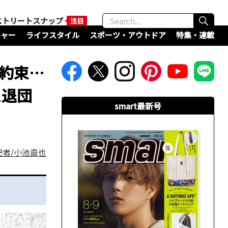
ストリートスナップ
チャー
ライフスタイル
スポーツ・アウトドア
特集・連載
の約束…
ス退団
smart最新号
記者/小池直也