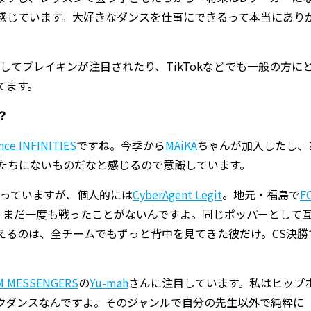
感じています。大好きなダンスを仕事にできるって本当にあり
してブレイキンが注目されたり、TikTokなどでも一般の方に
てます。
？
nce INFINITIES
ですね。今季から
MAiKA
ちゃんが加入したし、
たちにないものだなと感じるので意識しています。
っていますが、個人的には
CyberAgent Legit
。地元・福島で
F
と、まだ一度も戦ったことがないんですよ。同じポッパーとして
えるのは、全チームでもずっと背中を見てきた彼だけ。CS決勝
M MESSENGERS
の
Yu-mah
さんに注目しています。私はヒップ
クダンスなんですよ。そのジャンルで自分の先生以外で純粋に