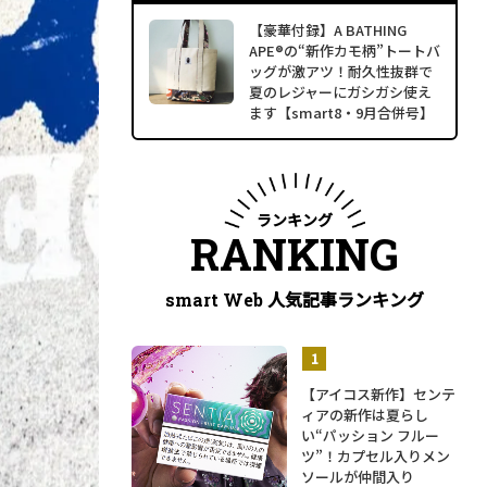
【豪華付録】A BATHING
APE®の“新作カモ柄”トートバ
ッグが激アツ！耐久性抜群で
夏のレジャーにガシガシ使え
ます【smart8・9月合併号】
ランキング
RANKING
人気記事ランキング
smart Web
【アイコス新作】センテ
ィアの新作は夏らし
い“パッション フルー
ツ”！カプセル入りメン
ソールが仲間入り