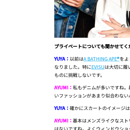
――プライベートについても聞かせて
YUYA：
以前は
A BATHING APE®
をよ
なりました。特に
EVISU
は大切に履
ものに挑戦しないです。
AYUMI：
私もデニムが多いですね。
いファッションがあまり似合わない
YUYA：
確かにスカートのイメージは
AYUMI：
基本はメンズライクなスト
はないですね。よくウィンドウショ