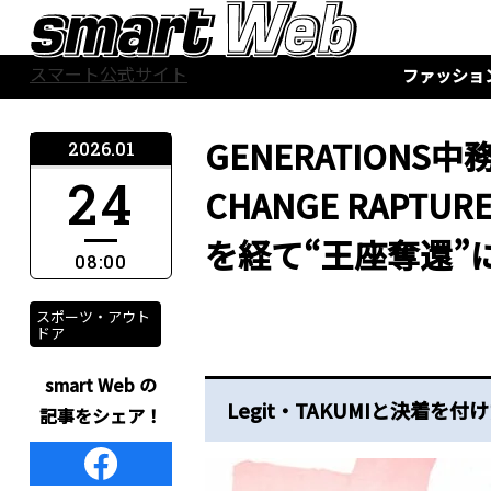
スマート公式サイト
ファッショ
GENERATION
2026.01
24
CHANGE RAPT
を経て“王座奪還”
08:00
スポーツ・アウト
ドア
smart Web の
Legit・TAKUMIと決着を付
記事をシェア！