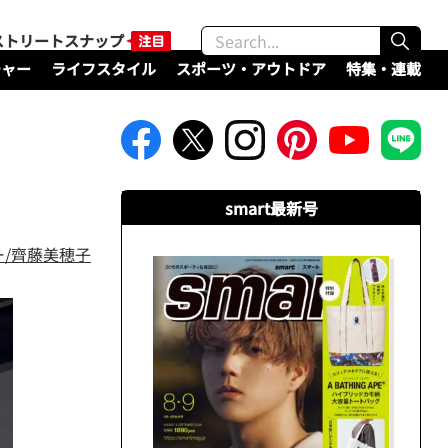
ストリートスナップ
チャー
ライフスタイル
スポーツ・アウトドア
特集・連載
smart最新号
/齊藤美穂子