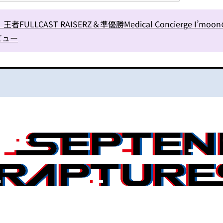
王者FULLCAST RAISERZ＆準優勝Medical Concierge I’mo
ビュー