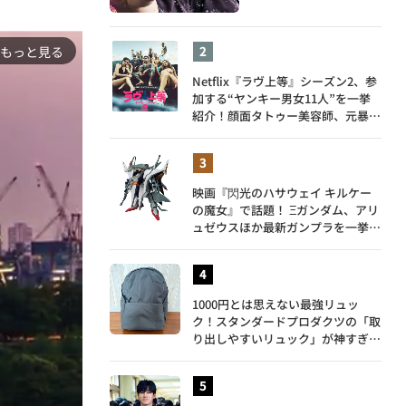
もっと見る
Netflix『ラヴ上等』シーズン2、参
加する“ヤンキー男女11人”を一挙
紹介！顔面タトゥー美容師、元暴走
族総長、人気キャバ嬢も
映画『閃光のハサウェイ キルケー
の魔女』で話題！ Ξガンダム、アリ
ュゼウスほか最新ガンプラを一挙紹
介
1000円とは思えない最強リュッ
ク！スタンダードプロダクツの「取
り出しやすいリュック」が神すぎ
た…徹底レビュー