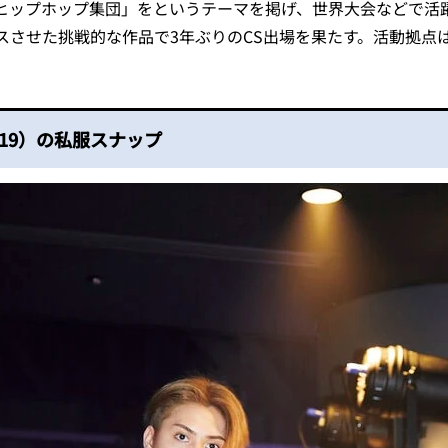
ヒップホップ集団」をというテーマを掲げ、世界大会などで活
スさせた挑戦的な作品で3年ぶりのCS出場を果たす。活動拠点
OI（19）の私服スナップ