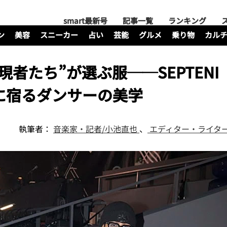
smart最新号
記事一覧
ランキング
ン
美容
スニーカー
占い
芸能
グルメ
乗り物
カル
者たち”が選ぶ服──SEPTENI
服に宿るダンサーの美学
執筆者：
音楽家・記者/小池直也
、
エディター・ライター