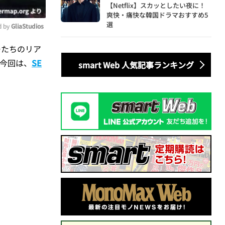
【Netflix】スカッとしたい夜に！
爽快・痛快な韓国ドラマおすすめ5
選
 by 
GliaStudios
ーたちのリア
ute
今回は、
SE
smart Web 人気記事ランキング