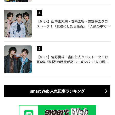
【M!LK】山中柔太朗・塩﨑太智・曽野舜太クロ
ストーク！「友達にしたら最高」「人類の中で桁
外れに面白い」3人のメンバー愛が尊い
【M!LK】佐野勇斗・吉田仁人クロストーク！お
互いの"取説"の精度が高い…メンバー5人の現在
地も語る
smart Web 人気記事ランキング