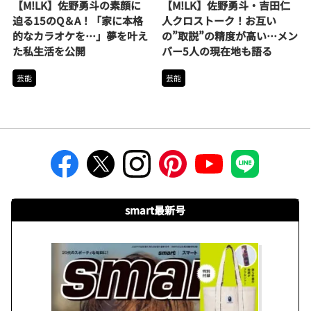
【M!LK】佐野勇斗の素顔に
【M!LK】佐野勇斗・吉田仁
迫る15のQ＆A！「家に本格
人クロストーク！お互い
的なカラオケを…」夢を叶え
の”取説”の精度が高い…メン
た私生活を公開
バー5人の現在地も語る
芸能
芸能
smart最新号