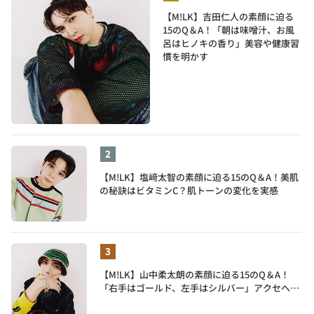
【M!LK】吉田仁人の素顔に迫る
15のQ＆A！「朝は味噌汁、お風
呂はヒノキの香り」美容や健康習
慣を明かす
【M!LK】塩﨑太智の素顔に迫る15のQ＆A！美肌
の秘訣はビタミンC？肌トーンの変化を実感
【M!LK】山中柔太朗の素顔に迫る15のQ＆A！
「右手はゴールド、左手はシルバー」アクセへの
譲れないこだわりも披露