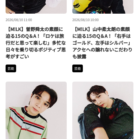
2026/08/10 11:00
2026/08/10 10:00
【M!LK】曽野舜太の素顔に
【M!LK】山中柔太朗の素顔
迫る15のQ＆A！「ロケは旅
に迫る15のQ＆A！「右手は
行だと思って楽しむ」多忙な
ゴールド、左手はシルバー」
日々を乗り切るポジティブ思
アクセへの譲れないこだわり
考がすごい
も披露
芸能
芸能