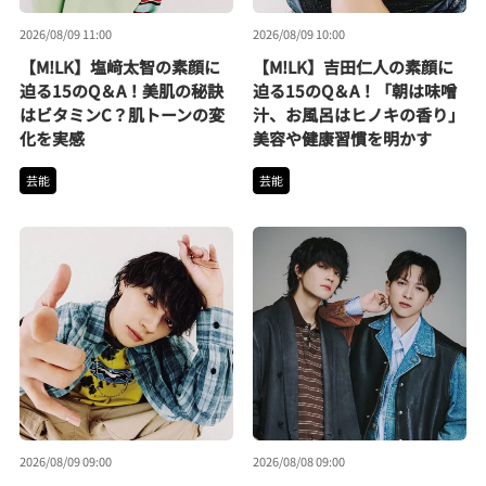
2026/08/09 11:00
2026/08/09 10:00
【M!LK】塩﨑太智の素顔に
【M!LK】吉田仁人の素顔に
迫る15のQ＆A！美肌の秘訣
迫る15のQ＆A！「朝は味噌
はビタミンC？肌トーンの変
汁、お風呂はヒノキの香り」
化を実感
美容や健康習慣を明かす
芸能
芸能
2026/08/09 09:00
2026/08/08 09:00