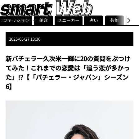
ファッション
美容
スニーカー
占い
芸能
グル
スマート公式サイト
ストリ
smart最新号
記事一覧
ランキング
2025/05/27 13:36
新バチェラー久次米一輝に20の質問をぶつけ
てみた！これまでの恋愛は「追う恋が多かっ
た」!?【「バチェラー・ジャパン」シーズン
6】