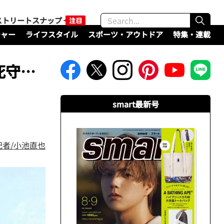
ストリートスナップ
チャー
ライフスタイル
スポーツ・アウトドア
特集・連載
死守…
smart最新号
記者/小池直也