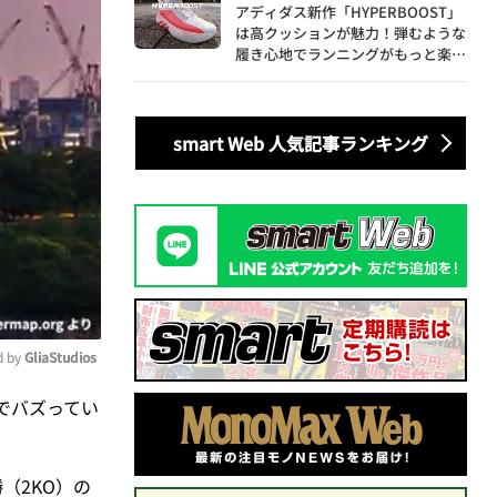
アディダス新作「HYPERBOOST」
は高クッションが魅力！弾むような
履き心地でランニングがもっと楽し
く
smart Web 人気記事ランキング
 by 
GliaStudios
Sでバズってい
ute
（2KO）
の