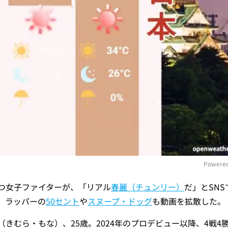
Powered
つ女子ファイターが、「リアル
春麗
（チュンリー）
だ」とSN
M
、ラッパーの
50セント
や
スヌープ・ドッグ
も
動画を
拡散した。
（きむら・もな）
、25歳。2024年のプロデビュー以降、4戦4勝