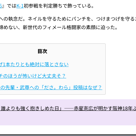
6
』では
K-1
初参戦を判定勝ちで飾っている。
への執念だ。ネイルを守るためにパンチを、つけまつげを守る
諦めない、新世代のフィメール格闘家の素顔に迫った。
目次
げ1本たりとも絶対に落とさない
チのほうが怖いけど大丈夫そ？
-1の先輩・武尊への「ださ。わら」投稿はなぜ？
誰よりも強く抱きしめた日」――赤星憲広が明かす阪神18年ぶ