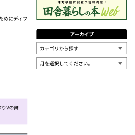
ため
に
ディフ
アーカイブ
りVの舞