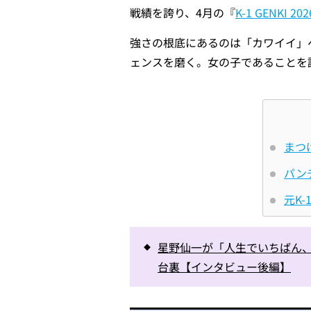
戦績を誇り
、4月の『
K-1 GENKI 202
強さの根底にあるのは「カワイイ」
ェンスを磨く。女の子であることを
まつ
パン
元K
星野仙一が「人生でいちばん、
台裏【インタビュー後編】