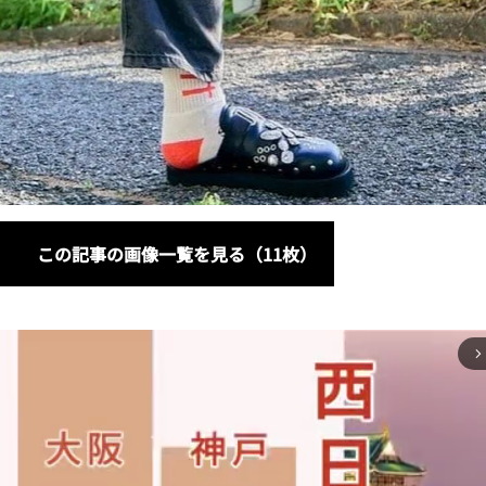
この記事の画像一覧を見る（11枚）
arrow_forward_ios