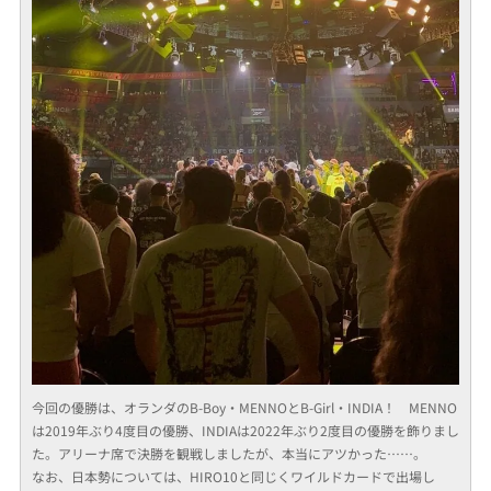
今回の優勝は、オランダのB-Boy・MENNOとB-Girl・INDIA！ MENNO
は2019年ぶり4度目の優勝、INDIAは2022年ぶり2度目の優勝を飾りまし
た。アリーナ席で決勝を観戦しましたが、本当にアツかった……。
なお、日本勢については、HIRO10と同じくワイルドカードで出場し