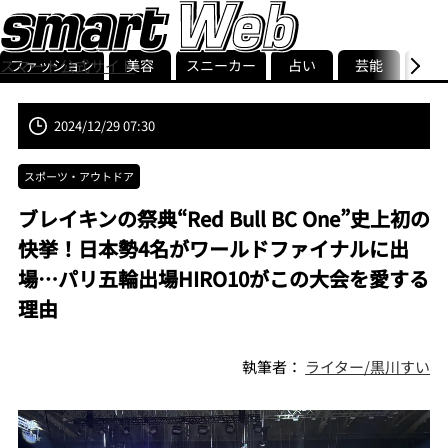
ファッション
美容
スニーカー
占い
芸能
グル
スマート公式サイト
ストリ
smart最新号
記事一覧
ランキング
2024/12/29 07:30
スポーツ・アウトドア
ブレイキンの祭典“Red Bull BC One”史上初の
快挙！日本勢4名がワールドファイナルに出
場…パリ五輪出場HIRO10がこの大会を愛する
理由
執筆者：
ライター/黒川すい