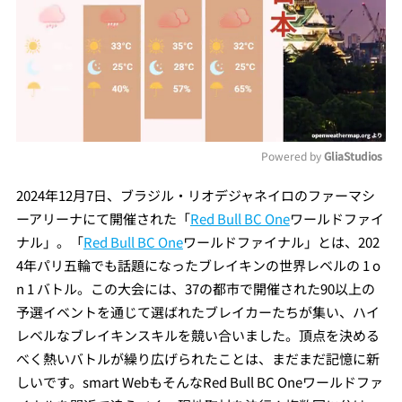
Powered by 
GliaStudios
Mute
2024年12月7日、ブラジル・リオデジャネイロのファーマシ
ーアリーナにて開催された「
Red Bull BC One
ワールドファイ
ナル」。「
Red Bull BC One
ワールドファイナル」とは、202
4年パリ五輪でも話題になったブレイキンの世界レベルの 1 o
n 1 バトル。この大会には、37の都市で開催された90以上の
予選イベントを通じて選ばれたブレイカーたちが集い、ハイ
レベルなブレイキンスキルを競い合いました。頂点を決める
べく熱いバトルが繰り広げられたことは、まだまだ記憶に新
しいです。smart WebもそんなRed Bull BC Oneワールドファ