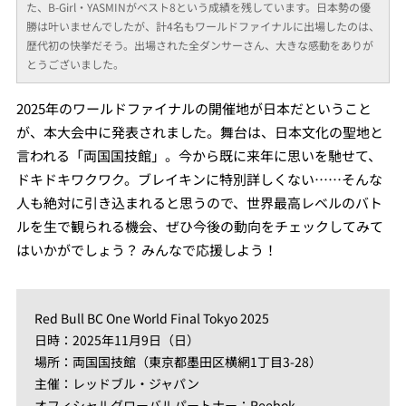
た、B-Girl・YASMINがベスト8という成績を残しています。日本勢の優
勝は叶いませんでしたが、計4名もワールドファイナルに出場したのは、
歴代初の快挙だそう。出場された全ダンサーさん、大きな感動をありが
とうございました。
2025年のワールドファイナルの開催地が日本だということ
が、本大会中に発表されました。舞台は、日本文化の聖地と
言われる「両国国技館」。今から既に来年に思いを馳せて、
ドキドキワクワク。ブレイキンに特別詳しくない……そんな
人も絶対に引き込まれると思うので、世界最高レベルのバト
ルを生で観られる機会、ぜひ今後の動向をチェックしてみて
はいかがでしょう？ みんなで応援しよう！
Red Bull BC One World Final Tokyo 2025
日時：2025年11月9日（日）
場所：両国国技館（東京都墨田区横網1丁目3-28）
主催：レッドブル・ジャパン
オフィシャルグローバルパートナー：Reebok