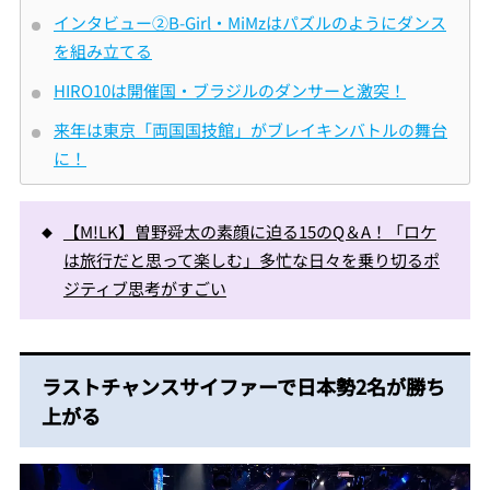
インタビュー②B-Girl・MiMzはパズルのようにダンス
を組み立てる
HIRO10は開催国・ブラジルのダンサーと激突！
来年は東京「両国国技館」がブレイキンバトルの舞台
に！
【M!LK】曽野舜太の素顔に迫る15のQ＆A！「ロケ
は旅行だと思って楽しむ」多忙な日々を乗り切るポ
ジティブ思考がすごい
ラストチャンスサイファーで日本勢2名が勝ち
上がる