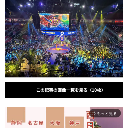
この記事の画像一覧を見る（10枚）
もっと見る
arrow_forward_ios