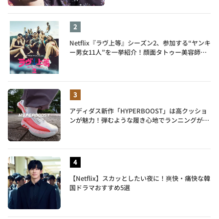
Netflix『ラヴ上等』シーズン2、参加する“ヤンキ
ー男女11人”を一挙紹介！顔面タトゥー美容師、
元暴走族総長、人気キャバ嬢も
アディダス新作「HYPERBOOST」は高クッショ
ンが魅力！弾むような履き心地でランニングがも
っと楽しく
【Netflix】スカッとしたい夜に！爽快・痛快な韓
国ドラマおすすめ5選