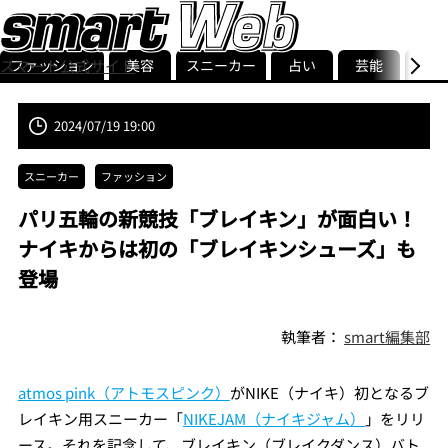
ファッション
美容
スニーカー
占い
芸能
グル
スマート公式サイト
ストリ
smart最新号
記事一覧
ランキング
2024/07/19 19:00
スニーカー
ファッション
パリ五輪の新競技「ブレイキン」が面白い！
ナイキからは初の「ブレイキンシューズ」も
登場
執筆者：
smart編集部
atmos pink（アトモスピンク）
がNIKE（ナイキ）初となるブ
レイキン用スニーカー「
NIKEJAM（ナイキジャム）
」をリリ
ース。それを記念して、ブレイキン（ブレイクダンス）バト