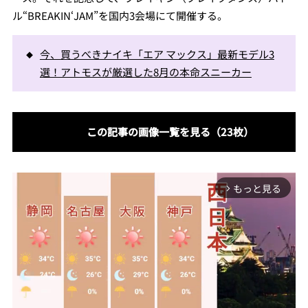
ル“BREAKIN‘JAM”を国内3会場にて開催する。
今、買うべきナイキ「エア マックス」最新モデル3
選！アトモスが厳選した8月の本命スニーカー
この記事の画像一覧を見る（23枚）
もっと見る
arrow_forward_ios