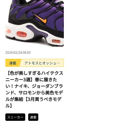
2024/02/24 08:00
連載
アトモスとオッシュマ
ンズが選ぶ、買うべき
【色が美しすぎるハイテクス
スニーカー3選。
ニーカー3選】春に履きた
い！ナイキ、ジョーダンブラ
ンド、サロモンから美色モデ
ルが集結【3月買うべきモデ
ル】
スニーカー
連載