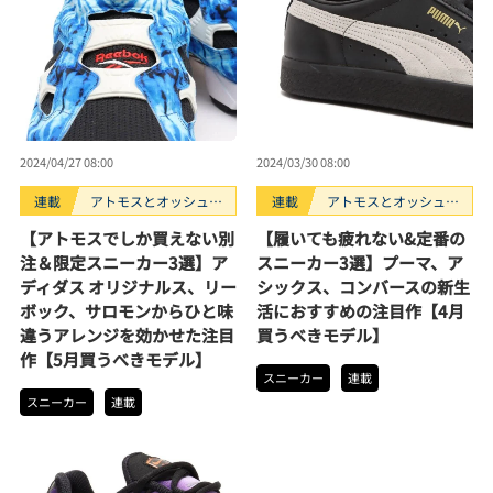
2024/04/27 08:00
2024/03/30 08:00
連載
アトモスとオッシュマ
連載
アトモスとオッシュマ
ンズが選ぶ、買うべき
ンズが選ぶ、買うべき
【アトモスでしか買えない別
【履いても疲れない&定番の
スニーカー3選。
スニーカー3選。
注＆限定スニーカー3選】ア
スニーカー3選】プーマ、ア
ディダス オリジナルス、リー
シックス、コンバースの新生
ボック、サロモンからひと味
活におすすめの注目作【4月
違うアレンジを効かせた注目
買うべきモデル】
作【5月買うべきモデル】
スニーカー
連載
スニーカー
連載