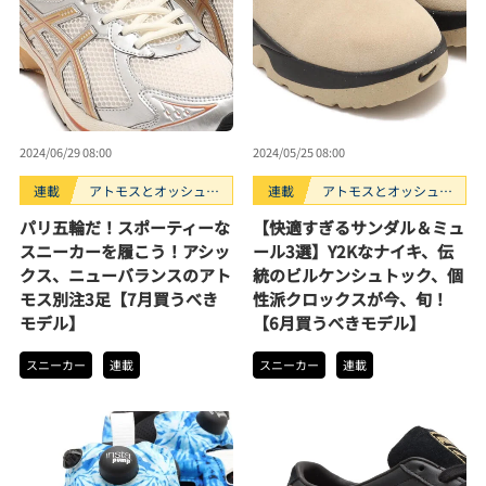
2024/06/29 08:00
2024/05/25 08:00
連載
アトモスとオッシュマ
連載
アトモスとオッシュマ
ンズが選ぶ、買うべき
ンズが選ぶ、買うべき
パリ五輪だ！スポーティーな
【快適すぎるサンダル＆ミュ
スニーカー3選。
スニーカー3選。
スニーカーを履こう！アシッ
ール3選】Y2Kなナイキ、伝
クス、ニューバランスのアト
統のビルケンシュトック、個
モス別注3足【7月買うべき
性派クロックスが今、旬！
モデル】
【6月買うべきモデル】
スニーカー
連載
スニーカー
連載