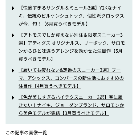
【快適すぎるサンダル＆ミュール3選】Y2Kなナイ
キ、伝統のビルケンシュトック、個性派クロックス
が今、旬！【6月買うべきモデル】
【アトモスでしか買えない別注＆限定スニーカー3
選】アディダス オリジナルス、リーボック、サロモ
ンからひと味違うアレンジを効かせた注目作【5月
買うべきモデル】
【履いても疲れない&定番のスニーカー3選】プー
マ、アシックス、コンバースの新生活におすすめの
注目作【4月買うべきモデル】
【色が美しすぎるハイテクスニーカー3選】春に履
きたい！ナイキ、ジョーダンブランド、サロモンか
ら美色モデルが集結【3月買うべきモデル】
この記事の画像一覧