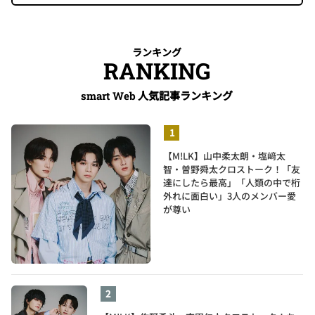
ランキング
RANKING
人気記事ランキング
smart Web
【M!LK】山中柔太朗・塩﨑太
智・曽野舜太クロストーク！「友
達にしたら最高」「人類の中で桁
外れに面白い」3人のメンバー愛
が尊い