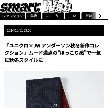
ファッション
美容
スニーカー
占い
芸能
グル
スマート公式サイト
ストリ
smart最新号
記事一覧
ランキング
2024/10/01 23:50
「ユニクロ×JW アンダーソン秋冬新作コレ
クション」ムード満点の“ほっこり感”で一気
に秋冬スタイルに