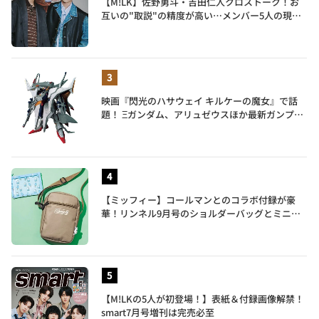
【M!LK】佐野勇斗・吉田仁人クロストーク！お
互いの"取説"の精度が高い…メンバー5人の現在
地も語る
映画『閃光のハサウェイ キルケーの魔女』で話
題！ Ξガンダム、アリュゼウスほか最新ガンプラ
を一挙紹介
【ミッフィー】コールマンとのコラボ付録が豪
華！リンネル9月号のショルダーバッグとミニリ
ュック付きトートバッグが話題
【M!LKの5人が初登場！】表紙＆付録画像解禁！
smart7月号増刊は完売必至