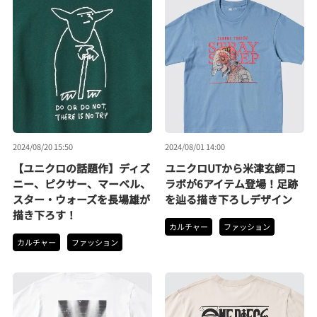
2024/08/20 15:50
2024/08/01 14:00
【ユニクロの話題作】ディズ
ユニクロUTから米津玄師コ
ニー、ピクサー、マーベル、
ラボが6アイテム登場！足跡
スター・ウォーズを長場雄が
を辿る描き下ろしデザイン
描き下ろす！
カルチャー
ファッション
カルチャー
ファッション