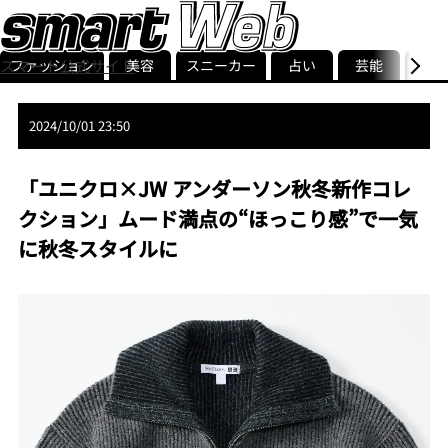
ファッション
美容
スニーカー
占い
芸能
グル
スマート公式サイト
ストリ
smart最新号
記事一覧
ランキング
2024/10/01 23:50
「ユニクロ×JW アンダーソン秋冬新作コレ
クション」ムード満点の“ほっこり感”で一気
に秋冬スタイルに