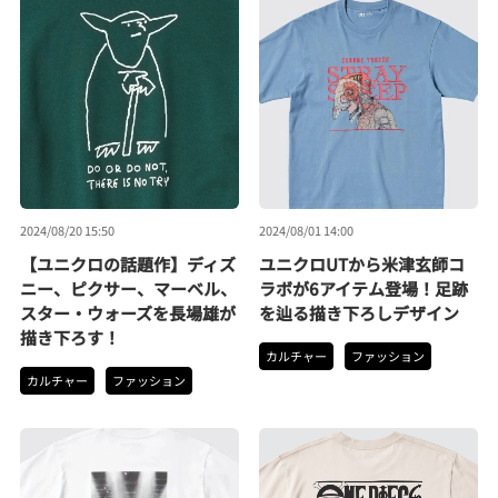
2024/08/20 15:50
2024/08/01 14:00
【ユニクロの話題作】ディズ
ユニクロUTから米津玄師コ
ニー、ピクサー、マーベル、
ラボが6アイテム登場！足跡
スター・ウォーズを長場雄が
を辿る描き下ろしデザイン
描き下ろす！
カルチャー
ファッション
カルチャー
ファッション