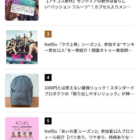
【アイコス新作】センティアの新作は夏らし
い“パッション フルーツ”！カプセル入りメンソ
ールが仲間入り
Netflix『ラヴ上等』シーズン2、参加する“ヤンキ
ー男女11人”を一挙紹介！顔面タトゥー美容師、
元暴走族総長、人気キャバ嬢も
1000円とは思えない最強リュック！スタンダード
プロダクツの「取り出しやすいリュック」が神す
ぎた…徹底レビュー
Netflix『あいの里 シーズン2』参加者12人プロフ
ィール紹介【バツあり、ワケあり、持病ありな35