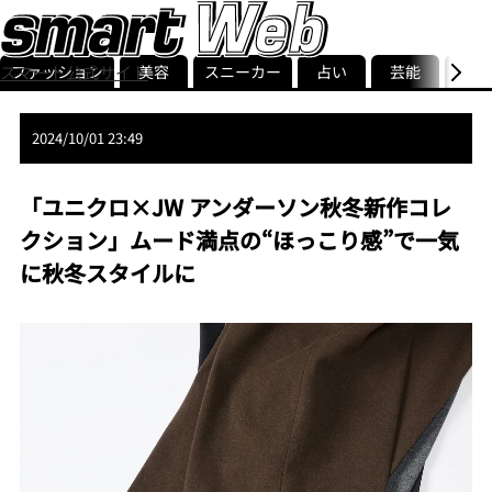
ファッション
美容
スニーカー
占い
芸能
グル
スマート公式サイト
ストリ
smart最新号
記事一覧
ランキング
2024/10/01 23:49
「ユニクロ×JW アンダーソン秋冬新作コレ
クション」ムード満点の“ほっこり感”で一気
に秋冬スタイルに