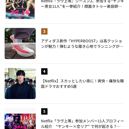
Netflix『ラヴ上等』シーズン2、参加する“ヤンキ
ー男女11人”を一挙紹介！顔面タトゥー美容師、
元暴走族総長、人気キャバ嬢も
アディダス新作「HYPERBOOST」は高クッショ
ンが魅力！弾むような履き心地でランニングがも
っと楽しく
【Netflix】スカッとしたい夜に！爽快・痛快な韓
国ドラマおすすめ5選
Netflix「ラヴ上等」参加メンバー11人プロフィー
ル紹介 “ヤンキー×恋リア” で何が起きる？地