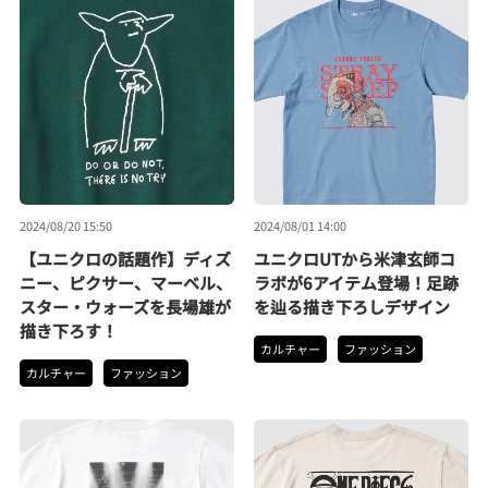
2024/08/20 15:50
2024/08/01 14:00
【ユニクロの話題作】ディズ
ユニクロUTから米津玄師コ
ニー、ピクサー、マーベル、
ラボが6アイテム登場！足跡
スター・ウォーズを長場雄が
を辿る描き下ろしデザイン
描き下ろす！
カルチャー
ファッション
カルチャー
ファッション