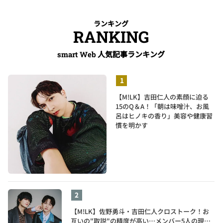
ランキング
RANKING
人気記事ランキング
smart Web
【M!LK】吉田仁人の素顔に迫る
15のQ＆A！「朝は味噌汁、お風
呂はヒノキの香り」美容や健康習
慣を明かす
【M!LK】佐野勇斗・吉田仁人クロストーク！お
互いの"取説"の精度が高い…メンバー5人の現在