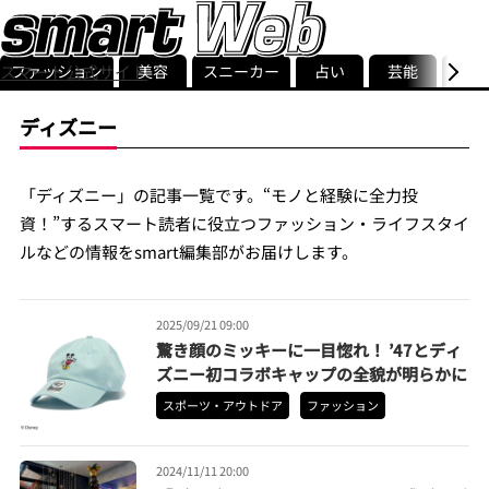
ファッション
美容
スニーカー
占い
芸能
グル
スマート公式サイト
ストリ
smart最新号
記事一覧
ランキング
ディズニー
「ディズニー」の記事一覧です。“モノと経験に全力投
資！”するスマート読者に役立つファッション・ライフスタイ
ルなどの情報をsmart編集部がお届けします。
2025/09/21 09:00
驚き顔のミッキーに一目惚れ！ ’47とディ
ズニー初コラボキャップの全貌が明らかに
スポーツ・アウトドア
ファッション
2024/11/11 20:00