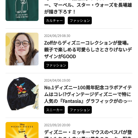
ー、マーベル、スター・ウォーズを長場雄
が描き下ろす！
カルチャー
ファッション
2024/06/29 08:30
Zoffからディズニーコレクションが登場。
親子で楽しめる可愛らしさとさりげないデ
ザインがGOOD
ファッション
2024/04/06 19:00
No.1ディズニー100周年記念コラボアイテ
ムはコレ!?ヴィンテージディズニーで特に
人気の『Fantasia』グラフィックがのっ
た……
スニーカー
ファッション
2023/09/20 20:00
ディズニー・ミッキーマウスのベスパが登