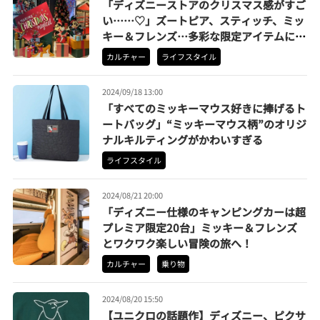
「ディズニーストアのクリスマス感がすご
い……♡」ズートピア、スティッチ、ミッ
キー＆フレンズ…多彩な限定アイテムにも
注目してみた
カルチャー
ライフスタイル
2024/09/18 13:00
「すべてのミッキーマウス好きに捧げるト
ートバッグ」“ミッキーマウス柄”のオリジ
ナルキルティングがかわいすぎる
ライフスタイル
2024/08/21 20:00
「ディズニー仕様のキャンピングカーは超
プレミア限定20台」ミッキー＆フレンズ
とワクワク楽しい冒険の旅へ！
カルチャー
乗り物
2024/08/20 15:50
【ユニクロの話題作】ディズニー、ピクサ