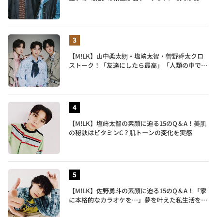
地も語る
【M!LK】山中柔太朗・塩﨑太智・曽野舜太クロ
ストーク！「友達にしたら最高」「人類の中で桁
外れに面白い」3人のメンバー愛が尊い
【M!LK】塩﨑太智の素顔に迫る15のQ＆A！美肌
の秘訣はビタミンC？肌トーンの変化を実感
【M!LK】佐野勇斗の素顔に迫る15のQ＆A！「家
に本格的なカラオケを…」夢を叶えた私生活を公
開