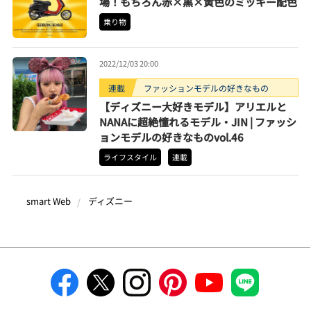
場！もちろん赤×黒×黄色のミッキー配色
乗り物
2022/12/03 20:00
連載
ファッションモデルの好きなもの
【ディズニー大好きモデル】アリエルと
NANAに超絶憧れるモデル・JIN | ファッシ
ョンモデルの好きなものvol.46
ライフスタイル
連載
smart Web
ディズニー