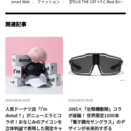
【FELIX THE CAT×F.C.Real Bristol】世界中で愛される猫“フィリックス”とコラボ！親子で着こなせるホリデーコレクション
smart Web
ファッション
関連記事
2026/08/04 19:00
2026/08/02 09:00
人気ドーナツ店「I’m
JINS×『攻殻機動隊』コラ
donut？」がニューエラとコ
ボ爆誕！ 世界限定1000本
ラボ！おなじみのアイコンを
「電子調光サングラス」のデ
立体刺繍で表現した限定キャ
ザインが未来的すぎる