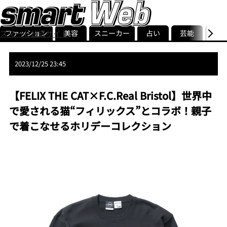
ファッション
美容
スニーカー
占い
芸能
グル
スマート公式サイト
ストリ
smart最新号
記事一覧
ランキング
2023/12/25 23:45
【FELIX THE CAT×F.C.Real Bristol】世界中
で愛される猫“フィリックス”とコラボ！親子
で着こなせるホリデーコレクション