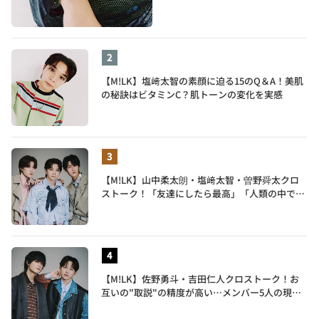
【M!LK】塩﨑太智の素顔に迫る15のQ＆A！美肌
の秘訣はビタミンC？肌トーンの変化を実感
【M!LK】山中柔太朗・塩﨑太智・曽野舜太クロ
ストーク！「友達にしたら最高」「人類の中で桁
外れに面白い」3人のメンバー愛が尊い
【M!LK】佐野勇斗・吉田仁人クロストーク！お
互いの"取説"の精度が高い…メンバー5人の現在
地も語る