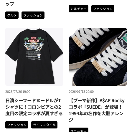
ップ
カルチャー
ファッション
グルメ
ファッション
2026/07/26 19:00
2026/07/13 20:00
日清シーフードヌードルがT
【プーマ新作】A$AP Rocky
シャツに！コロンビアとの2
コラボ「SUEDE」が登場！
度目の限定コラボが夏すぎる
1994年の名作を大胆アレン
ジ
ファッション
ライフスタイル
スニーカー