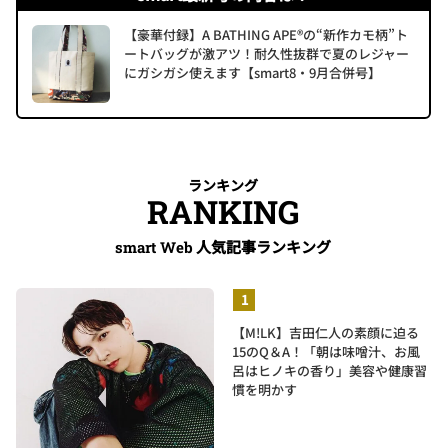
【豪華付録】A BATHING APE®の“新作カモ柄”ト
ートバッグが激アツ！耐久性抜群で夏のレジャー
にガシガシ使えます【smart8・9月合併号】
ランキング
RANKING
人気記事ランキング
smart Web
【M!LK】吉田仁人の素顔に迫る
15のQ＆A！「朝は味噌汁、お風
呂はヒノキの香り」美容や健康習
慣を明かす