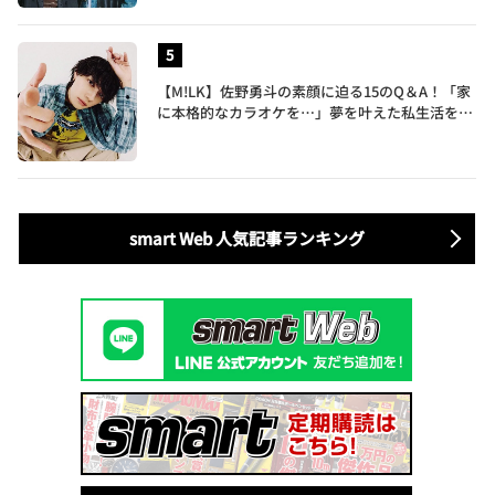
【M!LK】佐野勇斗の素顔に迫る15のQ＆A！「家
に本格的なカラオケを…」夢を叶えた私生活を公
開
smart Web 人気記事ランキング