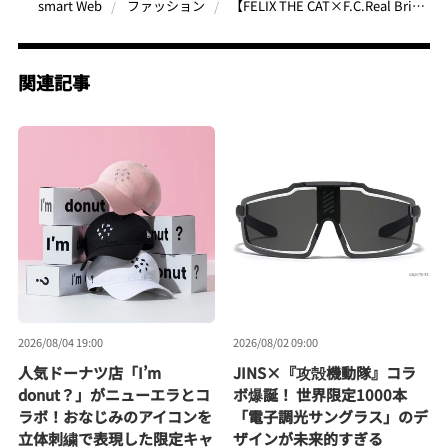
【FELIX THE CAT×F.C.Real Bristol】世界中で愛される猫“フィリックス”とコラボ！親子で着こなせるホリデーコレクション
smart Web
ファッション
関連記事
2026/08/04 19:00
2026/08/02 09:00
人気ドーナツ店「I’m
JINS×『攻殻機動隊』コラ
donut？」がニューエラとコ
ボ爆誕！ 世界限定1000本
ラボ！おなじみのアイコンを
「電子調光サングラス」のデ
立体刺繍で表現した限定キャ
ザインが未来的すぎる