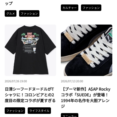
ップ
カルチャー
ファッション
グルメ
ファッション
2026/07/26 19:00
2026/07/13 20:00
日清シーフードヌードルがT
【プーマ新作】A$AP Rocky
シャツに！コロンビアとの2
コラボ「SUEDE」が登場！
度目の限定コラボが夏すぎる
1994年の名作を大胆アレン
ジ
ファッション
ライフスタイル
スニーカー