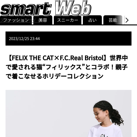
ファッション
美容
スニーカー
占い
芸能
グル
スマート公式サイト
ストリ
smart最新号
記事一覧
ランキング
2023/12/25 23:44
【FELIX THE CAT×F.C.Real Bristol】世界中
で愛される猫“フィリックス”とコラボ！親子
で着こなせるホリデーコレクション