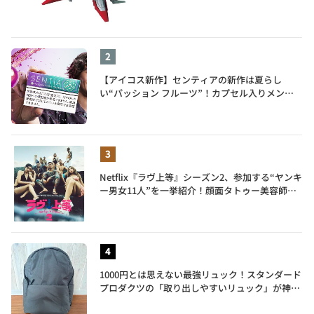
【アイコス新作】センティアの新作は夏らし
い“パッション フルーツ”！カプセル入りメンソ
ールが仲間入り
Netflix『ラヴ上等』シーズン2、参加する“ヤンキ
ー男女11人”を一挙紹介！顔面タトゥー美容師、
元暴走族総長、人気キャバ嬢も
1000円とは思えない最強リュック！スタンダード
プロダクツの「取り出しやすいリュック」が神す
ぎた…徹底レビュー