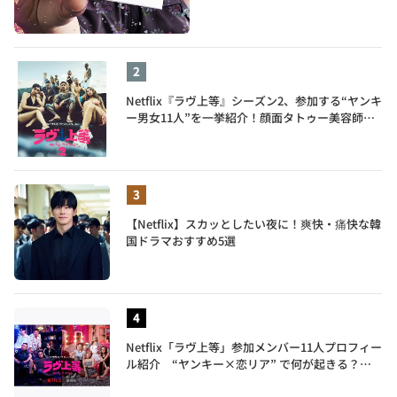
Netflix『ラヴ上等』シーズン2、参加する“ヤンキ
ー男女11人”を一挙紹介！顔面タトゥー美容師、
元暴走族総長、人気キャバ嬢も
【Netflix】スカッとしたい夜に！爽快・痛快な韓
国ドラマおすすめ5選
Netflix「ラヴ上等」参加メンバー11人プロフィー
ル紹介 “ヤンキー×恋リア” で何が起きる？地
上波では絶対に放送できない究極の恋リアが爆誕