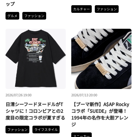
ップ
カルチャー
ファッション
グルメ
ファッション
2026/07/26 19:00
2026/07/13 20:00
日清シーフードヌードルがT
【プーマ新作】A$AP Rocky
シャツに！コロンビアとの2
コラボ「SUEDE」が登場！
度目の限定コラボが夏すぎる
1994年の名作を大胆アレン
ジ
ファッション
ライフスタイル
スニーカー