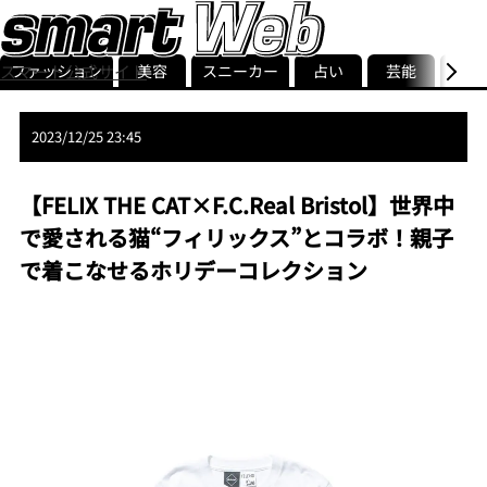
ファッション
美容
スニーカー
占い
芸能
グル
スマート公式サイト
ストリ
smart最新号
記事一覧
ランキング
2023/12/25 23:45
【FELIX THE CAT×F.C.Real Bristol】世界中
で愛される猫“フィリックス”とコラボ！親子
で着こなせるホリデーコレクション