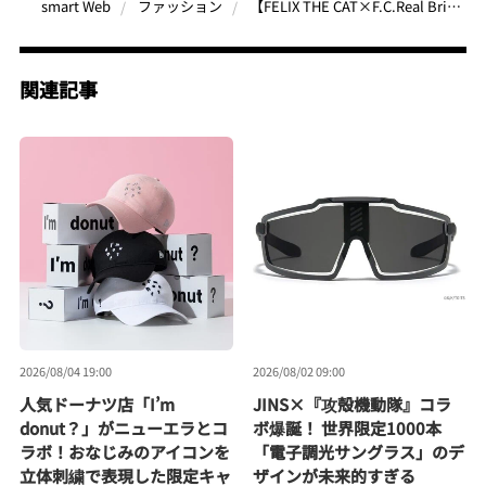
【FELIX THE CAT×F.C.Real Bristol】世界中で愛される猫“フィリックス”とコラボ！親子で着こなせるホリデーコレクション
smart Web
ファッション
関連記事
2026/08/04 19:00
2026/08/02 09:00
人気ドーナツ店「I’m
JINS×『攻殻機動隊』コラ
donut？」がニューエラとコ
ボ爆誕！ 世界限定1000本
ラボ！おなじみのアイコンを
「電子調光サングラス」のデ
立体刺繍で表現した限定キャ
ザインが未来的すぎる