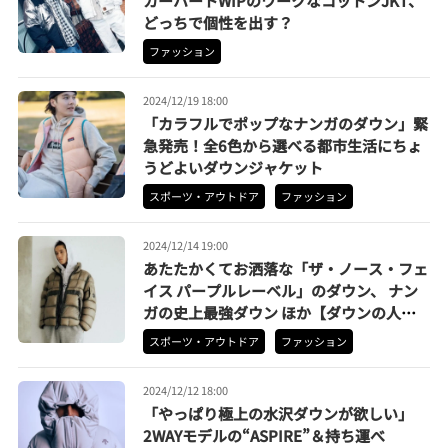
カーハートWIPのワークなコットンJKT、
どっちで個性を出す？
ファッション
2024/12/19 18:00
「カラフルでポップなナンガのダウン」緊
急発売！全6色から選べる都市生活にちょ
うどよいダウンジャケット
スポーツ・アウトドア
ファッション
2024/12/14 19:00
あたたかくてお洒落な「ザ・ノース・フェ
イス パープルレーベル」のダウン、 ナン
ガの史上最強ダウン ほか【ダウンの人気
記事ランキングベスト3】（2024年11月
スポーツ・アウトドア
ファッション
版）
2024/12/12 18:00
「やっぱり極上の水沢ダウンが欲しい」
2WAYモデルの“ASPIRE”＆持ち運べ