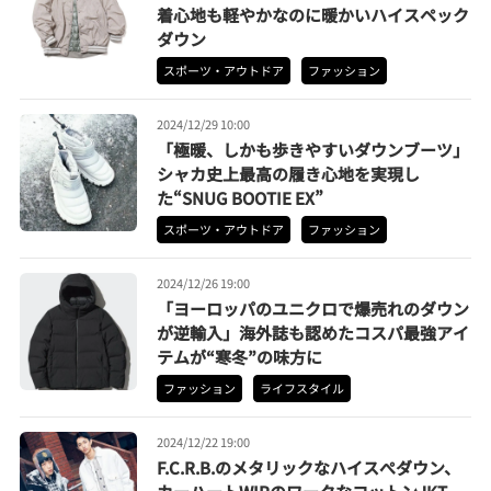
着心地も軽やかなのに暖かいハイスペック
ダウン
スポーツ・アウトドア
ファッション
2024/12/29 10:00
「極暖、しかも歩きやすいダウンブーツ」
シャカ史上最高の履き心地を実現し
た“SNUG BOOTIE EX”
スポーツ・アウトドア
ファッション
2024/12/26 19:00
「ヨーロッパのユニクロで爆売れのダウン
が逆輸入」海外誌も認めたコスパ最強アイ
テムが“寒冬”の味方に
ファッション
ライフスタイル
2024/12/22 19:00
F.C.R.B.のメタリックなハイスぺダウン、