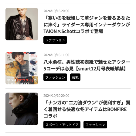
2024/10/16 20:00
「寒いのを我慢して革ジャンを着るあなた
に捧ぐ」ライダース専用インナーダウンが
TAION×Schottコラボで登場
ファッション
2024/10/16 11:00
八木勇征、男性誌初表紙で魅せたアウター
5コーデは必見【smart12月号表紙解禁】
ファッション
芸能
2024/10/10 20:00
「ナンガの“二刀流ダウン”が便利すぎ」賢
く着回せる快適な冬アイテムはBONFIRE
コラボ
スポーツ・アウトドア
ファッション