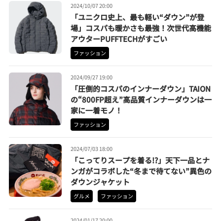
2024/10/07 20:00
「ユニクロ史上、最も軽い“ダウン”が登
場」コスパも暖かさも最強！次世代高機能
アウターPUFFTECHがすごい
ファッション
2024/09/27 19:00
「圧倒的コスパのインナーダウン」TAION
の“800FP超え”高品質インナーダウンは一
家に一着モノ！
ファッション
2024/07/03 18:00
「こってりスープを着る!?」天下一品とナ
ンガがコラボした“冬まで待てない”異色の
ダウンジャケット
グルメ
ファッション
2024/01/17 20:00