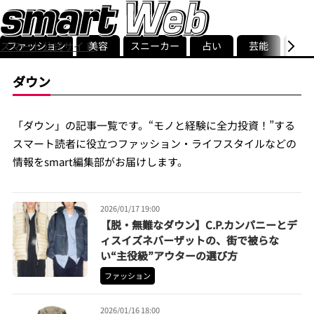
ファッション
美容
スニーカー
占い
芸能
グル
スマート公式サイト
ストリ
smart最新号
記事一覧
ランキング
ダウン
「ダウン」の記事一覧です。“モノと経験に全力投資！”する
スマート読者に役立つファッション・ライフスタイルなどの
情報をsmart編集部がお届けします。
2026/01/17 19:00
【脱・無難なダウン】C.P.カンパニーとデ
ィスイズネバーザットの、街で被らな
い“主役級”アウターの選び方
ファッション
2026/01/16 18:00