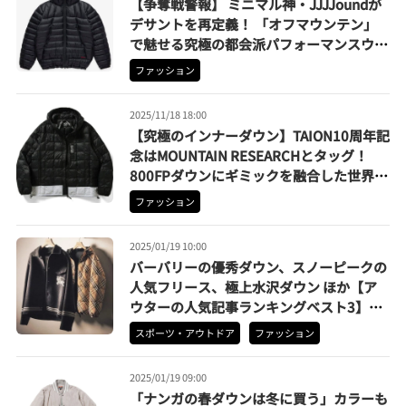
【争奪戦警報】 ミニマル神・JJJJoundが
デサントを再定義！ 「オフマウンテン」
で魅せる究極の都会派パフォーマンスウェ
ア
ファッション
2025/11/18 18:00
【究極のインナーダウン】TAION10周年記
念はMOUNTAIN RESEARCHとタッグ！
800FPダウンにギミックを融合した世界展
開の4型コレクション
ファッション
2025/01/19 10:00
バーバリーの優秀ダウン、スノーピークの
人気フリース、極上水沢ダウン ほか【ア
ウターの人気記事ランキングベスト3】
（2024年12月版）
スポーツ・アウトドア
ファッション
2025/01/19 09:00
「ナンガの春ダウンは冬に買う」カラーも