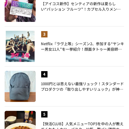
【アイコス新作】センティアの新作は夏らし
い“パッション フルーツ”！カプセル入りメンソ
ールが仲間入り
Netflix『ラヴ上等』シーズン2、参加する“ヤンキ
ー男女11人”を一挙紹介！顔面タトゥー美容師、
元暴走族総長、人気キャバ嬢も
1000円とは思えない最強リュック！スタンダード
プロダクツの「取り出しやすいリュック」が神す
ぎた…徹底レビュー
【快活CLUB】人気メニューTOP3を中の人が教え