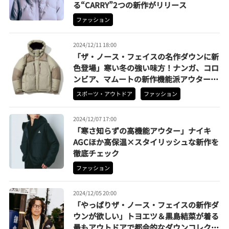
る“CARRY”2つの新作がリリース
ファッション
2024/12/11 18:00
「ザ・ノース・フェイスの名作ダウンに新
色登場」寒い冬の強い味方！ナンガ、コロ
ンビア、マムートの新作機能派アウターも
要チェック
スポーツ・アウトドア
ファッション
2024/12/07 17:00
「寒さ知らずの高機能アウター」ナイキ
AGCほか高保温×スタイリッシュな新作を
徹底チェック
ファッション
2024/12/05 20:00
「やっぱりザ・ノース・フェイスの新作ダ
ウンが欲しい」トヨエツ＆黒島結菜が着る
最もアウトドアで都会的なダウンコレクシ