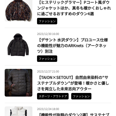
【ヒステリックグラマー】Pコート風ダウ
ンジャケットほか、真冬も暖かくおしゃれ
に過ごせるおすすめのダウン4選
ファッション
2023/12/30 16:00
【デサント 水沢ダウン】プロユース仕様
の機能性が魅力のARKnets（アークネッ
ツ）別注
ファッション
2023/12/27 21:00
【TAION×SETOUT】自然由来染料の“サ
ステナブルダウン”が登場！暖かさと優し
さを両立した未来志向アウター
スポーツ・アウトドア
ファッション
2023/12/24 18:00
【機能性が抜群のダウン2選】サステナブ