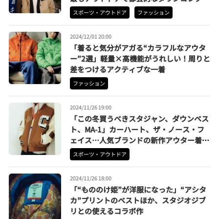
ョン
スポーツ・アウトドア
ファッション
2024/12/01 20:00
「着ると気分がアガる“カラフルなアウタ
ー”2選」軽量×高機能がうれしい！周りと
差をつけるアクティブな一着
ファッション
2024/11/26 19:00
「この冬買うべきスタジャン、ダウンベス
ト、MA-1」カーハート、ザ・ノース・フ
ェイス…人気ブランドの新作アウター着こ
なし解説
スポーツ・アウトドア
2024/11/26 18:00
「“もののけ姫”が洋服になった」“アシタ
カ”プリントのベストほか、スタジオジブ
リとの使えるコラボ作