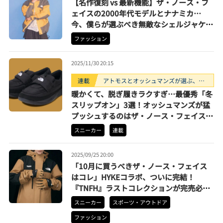
【名作復刻 vs 最新機能】ザ・ノース・フ
ェイスの2000年代モデルとナナミカ…
今、僕らが選ぶべき無敵なシェルジャケッ
ト
ファッション
2025/11/30 20:15
連載
アトモスとオッシュマンズが選ぶ、買
うべきスニーカー3選。
暖かくて、脱ぎ履きラクすぎ…最優秀「冬
スリップオン」3選！オッシュマンズが猛
プッシュするのはザ・ノース・フェイスの
ヌプシローファー、スブ、キーンの2WAY
スニーカー
連載
だ！
2025/09/25 20:00
「10月に買うべきザ・ノース・フェイス
はコレ」HYKEコラボ、ついに完結！
『TNFH』ラストコレクションが完売必至
すぎる
スニーカー
スポーツ・アウトドア
ファッション