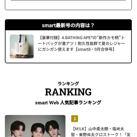
smart最新号の内容は？
【豪華付録】A BATHING APE®の“新作カモ柄”ト
ートバッグが激アツ！耐久性抜群で夏のレジャー
にガシガシ使えます【smart8・9月合併号】
ランキング
RANKING
人気記事ランキング
smart Web
【M!LK】山中柔太朗・塩﨑太
智・曽野舜太クロストーク！「友