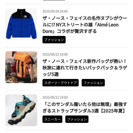
2025/09/24 20:00
ザ・ノース・フェイスの名作ヌプシがウー
ルに!? NYストリートの雄「Aimé Leon
Dore」コラボが贅沢すぎる
ファッション
2025/08/23 18:00
ザ・ノース・フェイス新作バッグが熱い！
秋旅に連れて行きたいバックパック＆ラゲ
ッジ5選
スポーツ・アウトドア
ファッション
2025/06/21 19:00
「このサンダル履いたら他は無理」最強す
ぎるストラップサンダル3選【2025年夏】
スニーカー
ファッション