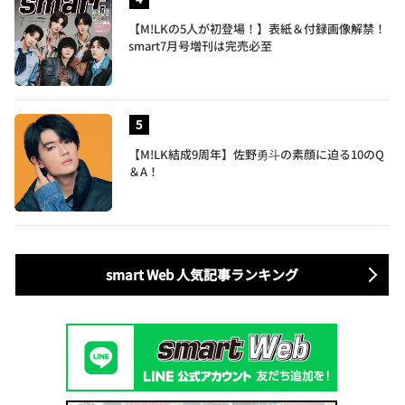
【M!LKの5人が初登場！】表紙＆付録画像解禁！
smart7月号増刊は完売必至
【M!LK結成9周年】佐野勇斗の素顔に迫る10のQ
＆A！
smart Web 人気記事ランキング