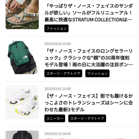
「やっぱりザ・ノース・フェイスのサンダ
ルが欲しい」ソールがフルリニューアル！
最高に快適なSTRATUM COLLECTIONは3
種発売
ファッション
2025/03/20 10:00
「ザ・ノース・フェイスのロングセラーリ
ュック」クラシックな“顔”の30周年復刻
モデル登場！雨の日に大活躍の注目ポンチ
ョも
スポーツ・アウトドア
ファッション
2025/03/01 10:00
【ザ・ノース・フェイス】街でも履けるか
っこよさのトレランシューズはシーンに合
わせた最新3モデル
スニーカー
スポーツ・アウトドア
2025/02/10 18:00