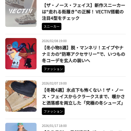
【ザ・ノース・フェイス】新作スニーカー
は“走れる街履き”の正解！ VECTIV搭載の
注目4型をチェック
スニーカー
2026/02/08 19:00
【冬小物8選】脱・マンネリ！エイプやナ
ナミカの“防寒アクセサリー”で、いつもの
冬コーデを玄人の装いへ
ファッション
2026/02/07 19:00
【冬靴4選】氷点下も怖くない！ザ・ノー
ス・フェイスからクラークスまで、暖かさ
と洒落感を両立した「究極の冬シューズ」
ファッション
2026/01/17 18:00