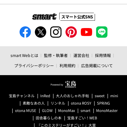
スマート公式SNS
smart Webとは
監修・執筆者
運営会社
採用情報
プライバシーポリシー
利用規約
広告掲載について
宝島チャンネル
InRed
大人のおしゃれ手帖
sweet
mini
素敵なあの人
リンネル
otona ROSY
SPRiNG
otona MUSE
GLOW
MonoMax
smart
MonoMaster
田舎暮らしの本
宝島すごい！WEB
『このミステリーがすごい！』大賞