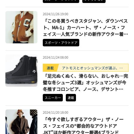
2024/11/26 19:00
「この冬買うべきスタジャン、ダウンベス
ト、MA-1」カーハート、ザ・ノース・フ
ェイス…人気ブランドの新作アウター着こ
なし解説
スポーツ・アウトドア
2024/11/24 08:00
連載
アトモスとオッシュマンズが選ぶ、買
うべきスニーカー3選。
「足元ぬくぬく、滑らない、おしゃれ…完
璧な冬シューズ3選」オッシュマンズが今
冬推すコロンビア、ノース、デサント
の“タフなやつ”【2024年12月に買うべき
スニーカー
連載
モデル】
2024/11/20 18:00
「今すぐ欲しすぎるアウター」ザ・ノー
ス・フェイスの“都会的なアウトドア
JKT”ほか新作アウター厳選4ブランド