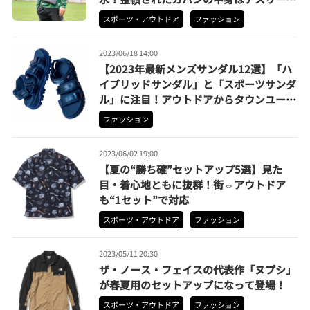
ならでは？
スポーツ・アウトドア
ファッション
2023/06/18 14:00
【2023年最新メンズサンダル12選】「ハ
イブリッドサンダル」と「スポーツサンダ
ル」に注目！アウトドアからタウンユース
まで使える
ファッション
2023/06/02 19:00
【夏の“勝ち確”セットアップ5選】見た
目・着心地ともに抜群！街⇔アウトドア
も“1セット”で対応
スポーツ・アウトドア
ファッション
2023/05/11 20:30
ザ・ノース・フェイスの代表作「ヌプシ」
が春夏用のセットアップになって登場！
スポーツ・アウトドア
ファッション