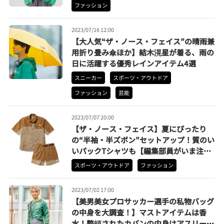
ファッション
2023/07/16 12:00
【大人気“ザ・ノース・フェイス”の晴雨兼
用折り畳み傘ほか】結木滉星が着る、雨の
日に活躍する優秀レインアイテム4選
スニーカー
スポーツ・アウトドア
ファッション
芸能
2023/07/07 20:00
【ザ・ノース・フェイス】夏にぴったり
の“半袖・半ズボン”セットアップ！質のい
いパックTシャツも【編集部員がいま注目
するアイテム】
スポーツ・アウトドア
ファッション
2023/07/02 17:00
【美男美女プロサッカー選手の私物バッグ
の中身を大調査！】マストアイテムは香
水！整頓されたカバンの中身はアスリート