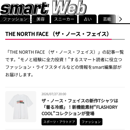
ファッション
美容
スニーカー
占い
芸能
グル
スマート公式サイト
ストリ
smart最新号
記事一覧
ランキング
THE NORTH FACE （ザ・ノース・フェイス）
「THE NORTH FACE （ザ・ノース・フェイス）」の記事一覧
です。“モノと経験に全力投資！”するスマート読者に役立つ
ファッション・ライフスタイルなどの情報をsmart編集部が
お届けします。
2026/07/27 20:00
ザ・ノース・フェイスの新作Tシャツは
「着る冷感」！新機能素材“FLASHDRY
COOL”コレクションが登場
スポーツ・アウトドア
ファッション