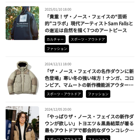
2025/01/10 18:00
「貴重！ザ・ノース・フェイスの“芸術
的”コラボ」現代アーティストSam Fallsと
の邂逅は自然を描く7つのアートピース
カルチャー
スポーツ・アウトドア
ファッション
2024/12/11 18:00
「ザ・ノース・フェイスの名作ダウンに新
色登場」寒い冬の強い味方！ナンガ、コロ
ンビア、マムートの新作機能派アウターも
要チェック
スポーツ・アウトドア
ファッション
2024/12/05 20:00
「やっぱりザ・ノース・フェイスの新作ダ
ウンが欲しい」トヨエツ＆黒島結菜が着る
最もアウトドアで都会的なダウンコレクシ
ョン
スポーツ・アウトドア
ファッション