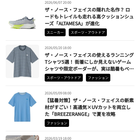
2026/06/07 20:00
ザ・ノース・フェイスの隠れた名作？ ロ
ードもトレイルも走れる高クッションシュ
ーズ「ALTAMESA」が進化
スニーカー
スポーツ・アウトドア
2026/05/20 18:00
ザ・ノース・フェイスの使えるランニング
Tシャツ5選！ 街着にしか見えないゲーム
シャツや限定ボーダーが、実は酷暑もベタ
つかないガチ仕様
スポーツ・アウトドア
ファッション
2026/05/09 08:00
【猛暑対策】ザ・ノース・フェイスの新素
材がすごい！高通気×UVカットを両立し
た「BREEZERANGE」で夏を攻略
ファッション
2026/03/19 18:00