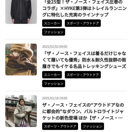
「全25型！ザ・ノース・フェイス圧巻の
コラボ」×HYKE第3弾はトレイルランニン
グに特化した充実のラインナップ
スニーカー
スポーツ・アウトドア
ファッション
2025/02/02 09:00
「ザ・ノース・フェイスは着るだけじゃな
くて履いても優秀」防水＆耐久性抜群の街
履きでもイケる名品トレッキングシューズ
スニーカー
スポーツ・アウトドア
ファッション
2025/01/18 19:00
ザ・ノース・フェイスの“アウトドアなの
に都会的”なダウン、バルトロライトジャ
ケットの新色登場 ほか【ザ・ノース・フ
ェイスの人気記事ランキングベスト3】
スポーツ・アウトドア
ファッション
（2024年12月版）