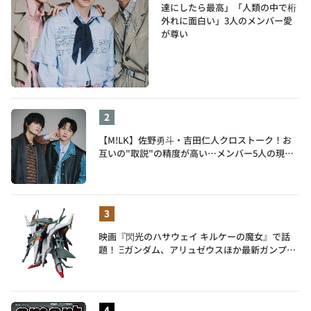
達にしたら最高」「人類の中で桁
外れに面白い」3人のメンバー愛
が尊い
【M!LK】佐野勇斗・吉田仁人クロストーク！お
互いの"取説"の精度が高い…メンバー5人の現在
地も語る
映画『閃光のハサウェイ キルケーの魔女』で話
題！ Ξガンダム、アリュゼウスほか最新ガンプラ
を一挙紹介