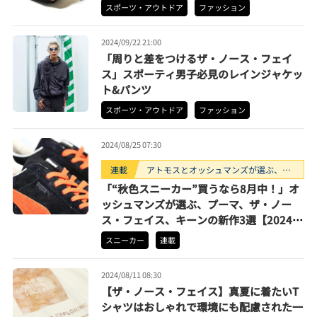
スポーツ・アウトドア
ファッション
2024/09/22 21:00
「周りと差をつけるザ・ノース・フェイ
ス」スポーティ男子必見のレインジャケッ
ト&パンツ
スポーツ・アウトドア
ファッション
2024/08/25 07:30
連載
アトモスとオッシュマンズが選ぶ、買
うべきスニーカー3選。
「“秋色スニーカー”買うなら8月中！」オ
ッシュマンズが選ぶ、プーマ、ザ・ノー
ス・フェイス、キーンの新作3選【2024年
9月買うべきモデル】
スニーカー
連載
2024/08/11 08:30
【ザ・ノース・フェイス】真夏に着たいT
シャツはおしゃれで環境にも配慮された一