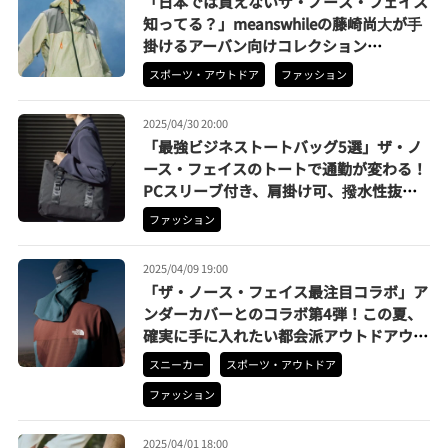
「日本では買えないザ・ノース・フェイス
知ってる？」meanswhileの藤崎尚⼤が⼿
掛けるアーバン向けコレクション
『URBAN EXPLORATION』始動
スポーツ・アウトドア
ファッション
2025/04/30 20:00
「最強ビジネストートバッグ5選」ザ・ノ
ース・フェイスのトートで通勤が変わる！
PCスリーブ付き、肩掛け可、撥水性抜
群…5つの理想を叶えた逸品揃えました
ファッション
2025/04/09 19:00
「ザ・ノース・フェイス最注目コラボ」ア
ンダーカバーとのコラボ第4弾！この夏、
確実に手に入れたい都会派アウトドアウェ
ア
スニーカー
スポーツ・アウトドア
ファッション
2025/04/01 18:00