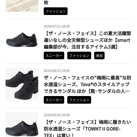
枚
ファッション
2024/07/11 18:50
【ザ・ノース・フェイス】この夏大活躍間
違いなしの全天候型シューズほか【smart
編集部が今、注目するアイテム3選】
スニーカー
ファッション
美容
2024/06/22 18:00
ザ・ノース・フェイスの“梅雨に最高”な防
水透湿シューズ、Teva®のスタイルアップ
できるサンダル ほか【靴･サンダルの人気
記事 月間ベスト3】（2024年5月）
スニーカー
ファッション
2024/05/10 19:00
【ザ・ノース・フェイス】梅雨に履きたい
防水透湿シューズ「TOWNT II GORE-
TEX」は買い！