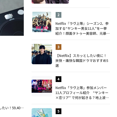
Netflix『ラヴ上等』シーズン2、参
加する“ヤンキー男女11人”を一挙
紹介！顔面タトゥー美容師、元暴走
族総長、人気キャバ嬢も
【Netflix】スカッとしたい夜に！
爽快・痛快な韓国ドラマおすすめ5
選
Netflix「ラヴ上等」参加メンバー
11人プロフィール紹介 “ヤンキー
×恋リア” で何が起きる？地上波で
は絶対に放送できない究極の恋リア
が爆誕
【プロカメラマンが絶賛した「ライカ ゾフォート2」】操作性も抜群でオフに愛用したい！59,400円という価格もGOOD