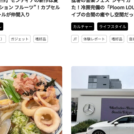
ション フルーツ”！カプセル
た！冷房完備の「Ploom LO
ールが仲間入り
イブの合間の癒やし空間だっ
ル
カルチャー
ライフスタイル
ス）
ガジェット
嗜好品
JT
体験レポート
嗜好品
音