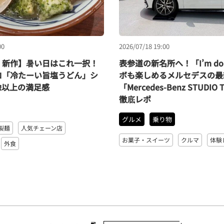
00
2026/07/18 19:00
・新作】暑い日はこれ一択！
表参道の新名所へ！「I’m do
ロ「冷たーい旨塩うどん」シ
ボも楽しめるメルセデスの最
像以上の満足感
「Mercedes-Benz STUDIO
徹底レポ
グルメ
乗り物
製麺
人気チェーン店
お菓子・スイーツ
クルマ
体験
外食