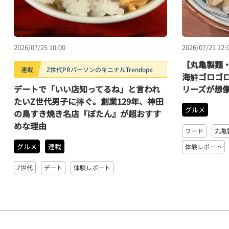
2026/07/25 10:00
2026/07/21 12:
【丸亀製麺
連載
Z世代PRパーソンのキニナルTrendope
海鮮ゴロゴ
デートで「いい店知ってるね」と言われ
リーズが想
たいZ世代男子に捧ぐ。創業129年、神田
グルメ
の鳥すき焼き名店『ぼたん』が超おすす
めな理由
フード
丸亀
グルメ
連載
体験レポート
Z世代
デート
体験レポート