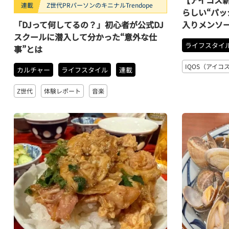
連載
Z世代PRパーソンのキニナルTrendope
らしい“パッ
「DJって何してるの？」初心者が公式DJ
入りメンソ
スクールに潜入して分かった“意外な仕
ライフスタイ
事”とは
IQOS（アイコ
カルチャー
ライフスタイル
連載
Z世代
体験レポート
音楽