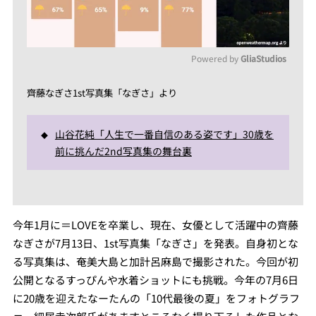
Powered by 
GliaStudios
Mute
齊藤なぎさ1st写真集「なぎさ」より
山谷花純「人生で一番自信のある姿です」30歳を
前に挑んだ2nd写真集の舞台裏
今年1月に＝LOVEを卒業し、現在、女優として活躍中の齊藤
なぎさが7月13日、1st写真集「なぎさ」を発表。自身初とな
る写真集は、奄美大島と加計呂麻島で撮影された。今回が初
公開となるすっぴんや水着ショットにも挑戦。今年の7月6日
に20歳を迎えたなーたんの「10代最後の夏」をフォトグラフ