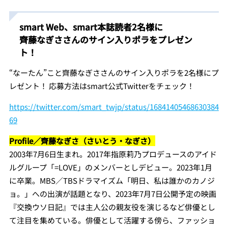
smart Web、smart本誌読者2名様に
齊藤なぎささんのサイン入りポラをプレゼン
ト！
“なーたん”こと齊藤なぎささんのサイン入りポラを2名様にプ
レゼント！ 応募方法はsmart公式Twitterをチェック！
https://twitter.com/smart_twjp/status/16841405468630384
69
Profile／齊藤なぎさ（さいとう・なぎさ）
2003年7月6日生まれ。
2017年指原莉乃プロデュースのアイド
ルグループ「=LOVE」のメンバーとしデビュー。2023年1月
に卒業。
MBS／TBSドラマイズム「明日、私は誰かのカノジ
ョ。」への出演が話題となり、2023年7月7日公開予定の映画
『交換ウソ日記』では主人公の親友役を演じるなど俳優とし
て注目を集めている。俳優として活躍する傍ら、ファッショ