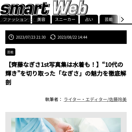
ファッション
美容
スニーカー
占い
芸能
グル
スマート公式サイト
ストリ
smart最新号
記事一覧
ランキング
2023/07/23 21:30
2023/08/22 14:44
芸能
【齊藤なぎさ1st写真集は水着も！】“10代の
輝き”を切り取った「なぎさ」の魅力を徹底解
剖
執筆者：
ライター・エディター/佐藤玲美