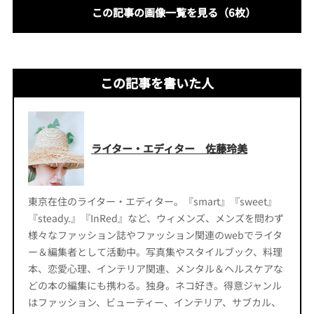
この記事の画像一覧を見る（6枚）
この記事を書いた人
ライター・エディター 佐藤玲美
東京在住のライター・エディター。『smart』『sweet』
『steady.』『InRed』など、ウィメンズ、メンズを問わず
様々なファッション誌やファッション関連のwebでライタ
ー＆編集者として活動中。写真集やスタイルブック、料理
本、恋愛心理、インテリア関連、メンタル＆ヘルスケアな
どの本の編集にも携わる。独身。ネコ好き。得意ジャンル
はファッション、ビューティー、インテリア、サブカル、