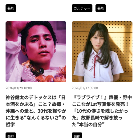
芸能
カルチャー
芸能
2026/03/29 10:00
2026/01/17 09:00
神谷健太のデトックスは「日
『ラブライブ！』声優・野中
本酒をかぶる」こと？故郷・
ここなが1st写真集を発売！
沖縄への愛と、30代を軽やか
「10代の儚さを残したかっ
に生きる“なんくるないさ”の
た」故郷長崎で解き放っ
哲学
た“本当の自分”
芸能
芸能