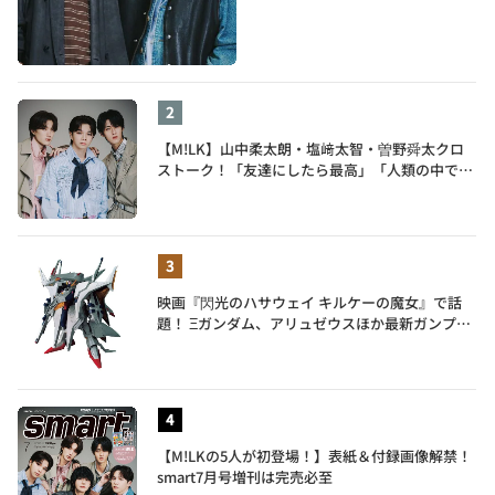
【M!LK】山中柔太朗・塩﨑太智・曽野舜太クロ
ストーク！「友達にしたら最高」「人類の中で桁
外れに面白い」3人のメンバー愛が尊い
映画『閃光のハサウェイ キルケーの魔女』で話
題！ Ξガンダム、アリュゼウスほか最新ガンプラ
を一挙紹介
【M!LKの5人が初登場！】表紙＆付録画像解禁！
smart7月号増刊は完売必至