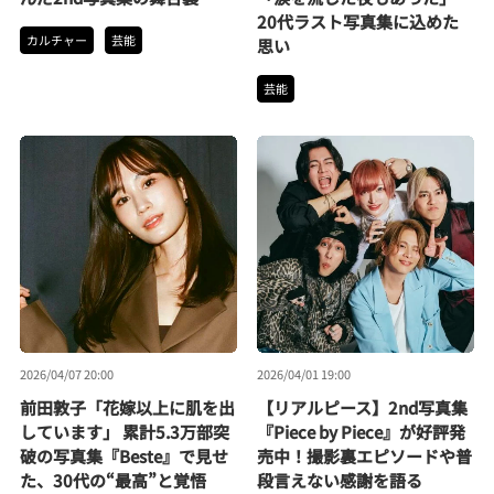
20代ラスト写真集に込めた
カルチャー
芸能
思い
芸能
2026/04/07 20:00
2026/04/01 19:00
前田敦子「花嫁以上に肌を出
【リアルピース】2nd写真集
しています」 累計5.3万部突
『Piece by Piece』が好評発
破の写真集『Beste』で見せ
売中！撮影裏エピソードや普
た、30代の“最高”と覚悟
段言えない感謝を語る