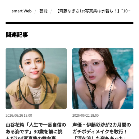
【齊藤なぎさ1st写真集は水着も！】“10代の輝き”を切り取った「なぎさ」の魅力を徹底解剖
smart Web
芸能
関連記事
2026/06/26 18:00
2026/06/22 18:00
山谷花純「人生で一番自信の
声優・伊藤彩沙が2カ月間の
ある姿です」30歳を前に挑
ガチボディメイクを敢行！
んだ2nd写真集の舞台裏
「涙を流した夜もあった」