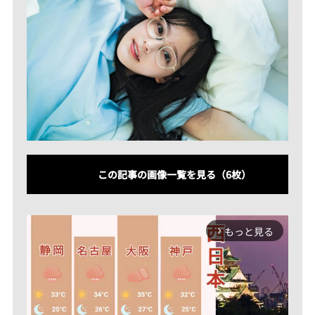
この記事の画像一覧を見る（6枚）
もっと見る
arrow_forward_ios