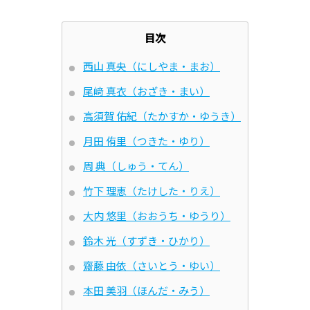
目次
西山 真央（にしやま・まお）
尾﨑 真衣（おざき・まい）
高須賀 佑紀（たかすか・ゆうき）
月田 侑里（つきた・ゆり）
周 典（しゅう・てん）
竹下 理恵（たけした・りえ）
大内 悠里（おおうち・ゆうり）
鈴木 光（すずき・ひかり）
齋藤 由依（さいとう・ゆい）
本田 美羽（ほんだ・みう）