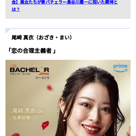
会】美女たちが新バチェラー長谷川惠一に抱いた期待と
は？
尾﨑 真衣（おざき・まい）
「恋の合理主義者 」