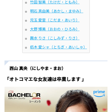
竹田 智美（たけだ・ともみ）
明石 真由美（あかし・まゆみ）
児玉 愛里（こだま・あいり）
大野 博美（おおの・ひろみ）
輿水 りさ（こしみず・りさ）
杤木 愛シャ（とちぎ・あいしゃ）
西山 真央（にしやま・まお）
「オトコマエな女友達は卒業します 」