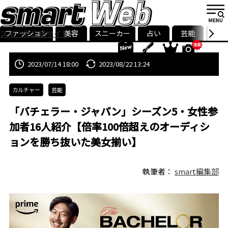
ファッション
美容
スニーカー
占い
芸能
グル
スマート公式サイト
ストリ
smart最新号
記事一覧
ランキング
2023/07/14 18:00
2023/08/22 13:24
カルチャー
芸能
「バチェラー・ジャパン」シーズン5・女性参
加者16人紹介【倍率100倍超えのオーディシ
ョンを勝ち抜いた美女揃い】
執筆者：
smart編集部