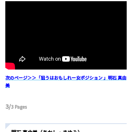
次のページ＞＞「狙うはおもしれー女ポジション 」明石 真由
美
3/
3
Pages