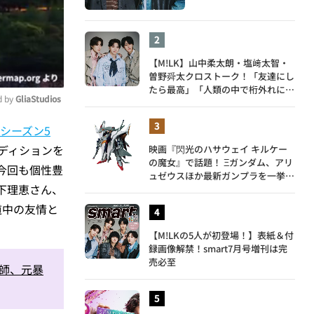
【M!LK】山中柔太朗・塩﨑太智・
曽野舜太クロストーク！「友達にし
たら最高」「人類の中で桁外れに面
 by 
GliaStudios
白い」3人のメンバー愛が尊い
シーズン5
ute
ディションを
映画『閃光のハサウェイ キルケー
の魔女』で話題！ Ξガンダム、アリ
今回も個性豊
ュゼウスほか最新ガンプラを一挙紹
竹下理恵さん、
介
道中の友情と
【M!LKの5人が初登場！】表紙＆付
録画像解禁！smart7月号増刊は完
売必至
容師、元暴