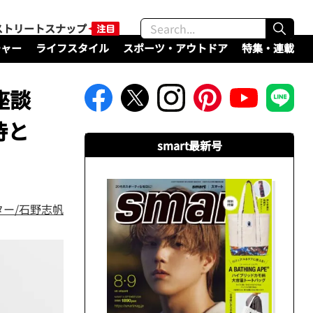
ストリートスナップ
チャー
ライフスタイル
スポーツ・アウトドア
特集・連載
座談
待と
smart最新号
ター/石野志帆