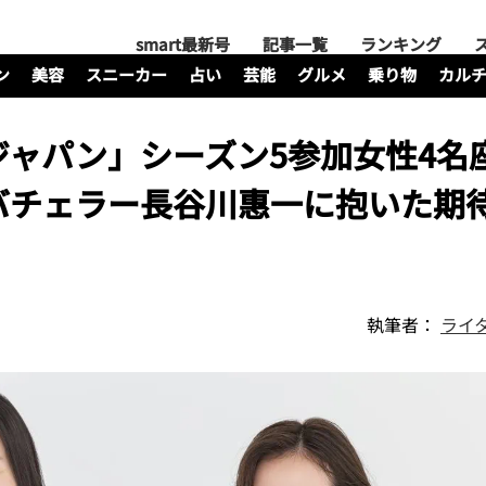
smart最新号
記事一覧
ランキング
ン
美容
スニーカー
占い
芸能
グルメ
乗り物
カル
ャパン」シーズン5参加女性4名
バチェラー長谷川惠一に抱いた期
執筆者：
ライ