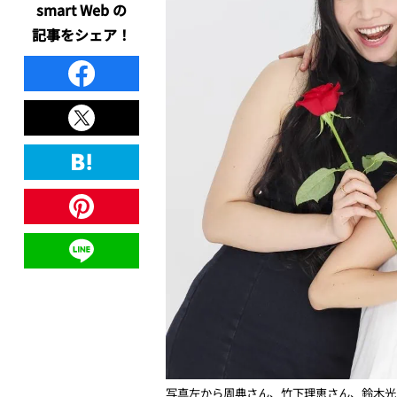
smart Web の
記事をシェア！
写真左から
周
典さん、
竹下
理恵さん、鈴木光