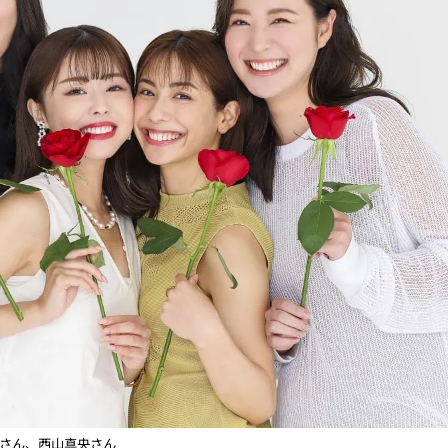
さん、
西山
真央さん