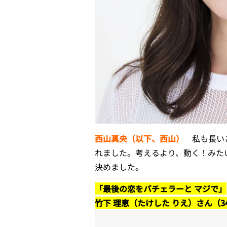
西山真央（以下、西山）
私も長いこ
れました。考えるより、動く！みた
決めました。
「最後の恋をバチェラーと マジで」
竹下 理恵（たけした りえ）さん（