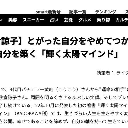
smart最新号
記事一覧
ランキング
ン
美容
スニーカー
占い
芸能
グルメ
乗り物
カル
倉諒子】とがった自分をやめてつ
自分を築く「輝く太陽マインド
執筆者：
ライ
4で、4代目バチェラー黄皓（こうこう）さんから“運命の相手”
秋倉諒子さん。周囲を明るくさせるまぶしい笑顔、そしてブレ
し続けている。22年10月に発表した初の著書『輝く太陽マイ
ン』（KADOKAWA刊）では、生きづらい人生を生きやすく
を公開。幸せであることを諦めず、自分の軸を持って生きてい