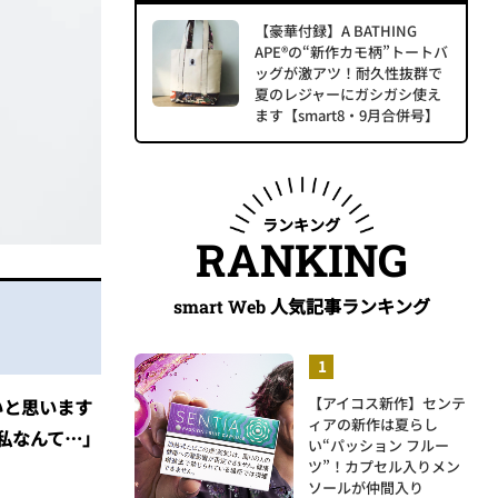
【豪華付録】A BATHING
APE®の“新作カモ柄”トートバ
ッグが激アツ！耐久性抜群で
夏のレジャーにガシガシ使え
ます【smart8・9月合併号】
ランキング
RANKING
人気記事ランキング
smart Web
【アイコス新作】センテ
いと思います
ィアの新作は夏らし
私なんて…」
い“パッション フルー
ツ”！カプセル入りメン
ソールが仲間入り