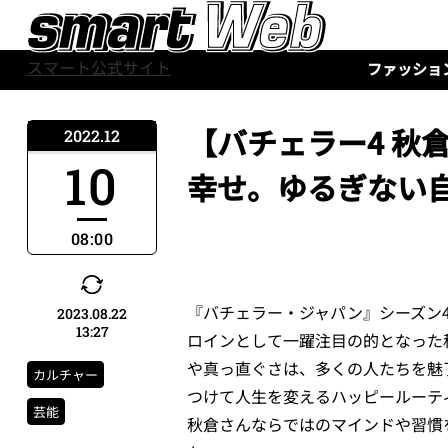
スマート公式サイト
ファッショ
【バチェラー4 秋
2022.12
10
幸せ。ゆるぎない
08:00
『バチェラー・ジャパン』シーズン
2023.08.22
13:27
ロインとして一躍注目の的となった
や真っ直ぐさは、多くの人たちを魅了
カルチャー
つけて人生を変えるハッピールーティ
芸能
秋倉さんならではのマインドや習慣