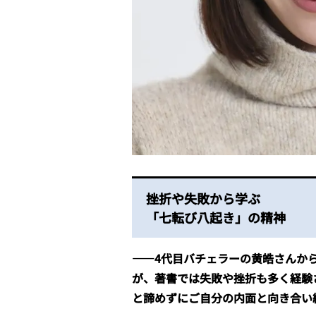
挫折や失敗から学ぶ
「七転び八起き」の精神
――4代目バチェラーの黄皓さんか
が、著書では失敗や挫折も多く経験
と諦めずにご自分の内面と向き合い