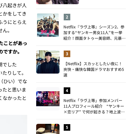
び八起きが人
とかをしてき
ふうにとらえ
Netflix『ラヴ上等』シーズン2、参
せん。
加する“ヤンキー男女11人”を一挙
紹介！顔面タトゥー美容師、元暴走
たことがあっ
族総長、人気キャバ嬢も
のですか。
期でした
【Netflix】スカッとしたい夜に！
爽快・痛快な韓国ドラマおすすめ5
いたりして。
選
（ひい）でな
ったと思いま
くなかったと
Netflix「ラヴ上等」参加メンバー
11人プロフィール紹介 “ヤンキー
×恋リア” で何が起きる？地上波で
は絶対に放送できない究極の恋リア
が爆誕