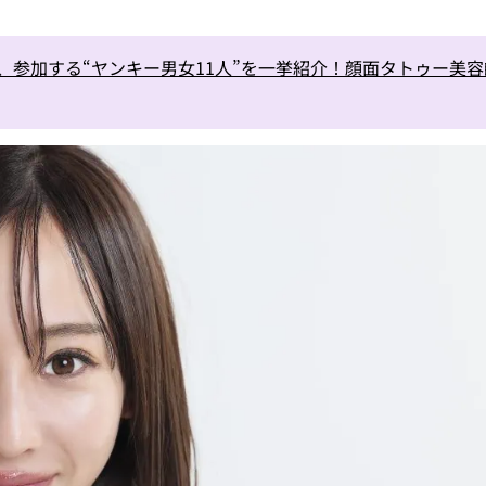
ズン2、参加する“ヤンキー男女11人”を一挙紹介！顔面タトゥー美