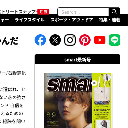
ストリートスナップ
チャー
ライフスタイル
スポーツ・アウトドア
特集・連載
かんだ
」
smart最新号
ター/石野志帆
に選ばれ、ヒ
ない芯の強さ
ンド 自信を
変えるための
く秘訣を聞い