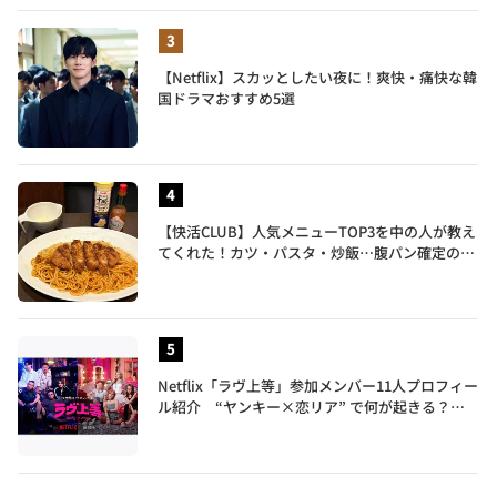
【Netflix】スカッとしたい夜に！爽快・痛快な韓
国ドラマおすすめ5選
【快活CLUB】人気メニューTOP3を中の人が教え
てくれた！カツ・パスタ・炒飯…腹パン確定のガ
ッツリ飯を食べ尽くす
Netflix「ラヴ上等」参加メンバー11人プロフィー
ル紹介 “ヤンキー×恋リア” で何が起きる？地
上波では絶対に放送できない究極の恋リアが爆誕