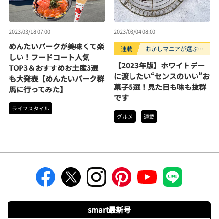
2023/03/18 07:00
2023/03/04 08:00
めんたいパークが美味くて楽
連載
おかしマニアが選ぶお
しい！フードコート人気
すすめお菓子3選
【2023年版】ホワイトデー
TOP3＆おすすめお土産3選
に渡したい“センスのいい”お
も大発表【めんたいパーク群
菓子5選！見た目も味も抜群
馬に行ってみた】
です
ライフスタイル
グルメ
連載
smart最新号