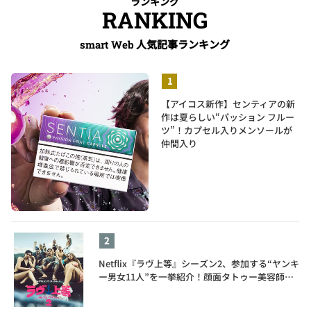
ランキング
RANKING
人気記事ランキング
smart Web
【アイコス新作】センティアの新
作は夏らしい“パッション フルー
ツ”！カプセル入りメンソールが
仲間入り
Netflix『ラヴ上等』シーズン2、参加する“ヤンキ
ー男女11人”を一挙紹介！顔面タトゥー美容師、
元暴走族総長、人気キャバ嬢も