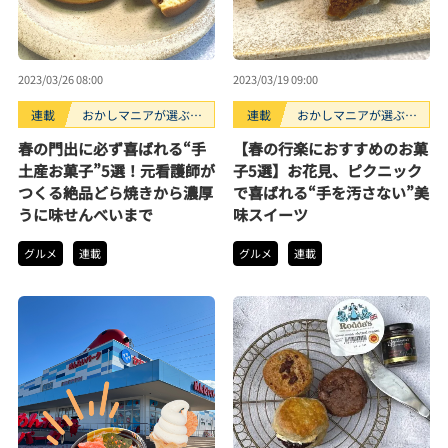
2023/03/26 08:00
2023/03/19 09:00
連載
おかしマニアが選ぶお
連載
おかしマニアが選ぶお
すすめお菓子3選
すすめお菓子3選
春の門出に必ず喜ばれる“手
【春の行楽におすすめのお菓
土産お菓子”5選！元看護師が
子5選】お花見、ピクニック
つくる絶品どら焼きから濃厚
で喜ばれる“手を汚さない”美
うに味せんべいまで
味スイーツ
グルメ
連載
グルメ
連載