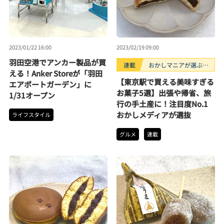
2023/01/22 16:00
2023/02/19 09:00
羽田空港でアンカー製品が買
連載
おかしマニアが選ぶお
える！Anker Storeが「羽田
すすめお菓子3選
【東京駅で買える美味すぎる
エアポートガーデン」に
お菓子5選】出張や帰省、旅
1/31オープン
行の手土産に！注目度No.1
おかしメディアが選抜
ライフスタイル
グルメ
連載