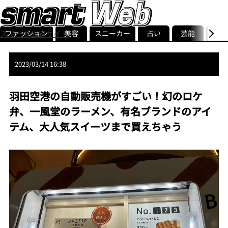
ファッション
美容
スニーカー
占い
芸能
グル
スマート公式サイト
ストリ
smart最新号
記事一覧
ランキング
2023/03/14 16:38
羽田空港の自動販売機がすごい！幻のロケ
弁、一風堂のラーメン、有名ブランドのアイ
テム、大人気スイーツまで買えちゃう