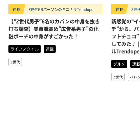
連載
Z世代PRパーソンのキニナルTrendope
連載
Z世
【“Z世代男子”6名のカバンの中身を抜き
新感覚の“
打ち調査】美意識高め“広告系男子”の化
チ”から、バ
粧ポーチの中身がすごかった！
フトチョコ”
してみた♪ 
ライフスタイル
連載
ルTrendope
Z世代
グルメ
連
Z世代
バレ