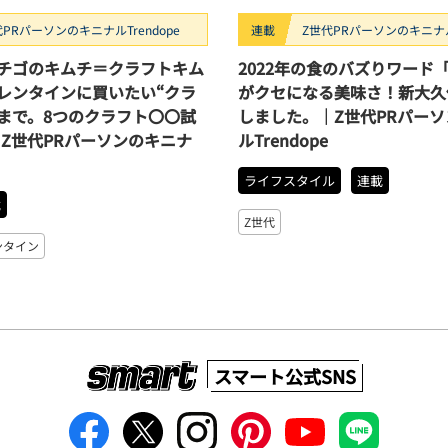
代PRパーソンのキニナルTrendope
連載
Z世代PRパーソンのキニナルT
イチゴのキムチ＝クラフトキム
2022年の食のバズりワード
レンタインに買いたい“クラ
がクセになる美味さ！新大久
まで。8つのクラフト〇〇試
しました。｜Z世代PRパー
| Z世代PRパーソンのキニナ
ルTrendope
ライフスタイル
連載
載
Z世代
ンタイン
スマート公式SNS