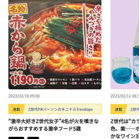
2023/02/18 09:00
2023/02/11 08:
連載
Z世代PRパーソンのキニナルTrendope
連載
Z世
“激辛大好きZ世代女子”4名が火を噴きな
Z世代は“カ
がらおすすめする激辛フード5選
色、紫……
かなワイン3