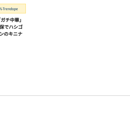
rendope
「ガチ中華」
保でハシゴ
ソンのキニナ