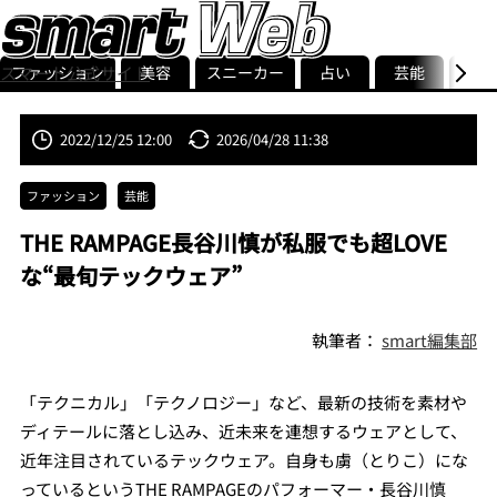
スマート公式サイト
ファッション
美容
スニーカー
占い
芸能
グル
ストリ
smart最新号
記事一覧
ランキング
2022/12/25 12:00
2026/04/28 11:38
ファッション
芸能
THE RAMPAGE長谷川慎が私服でも超LOVE
な“最旬テックウェア”
執筆者：
smart編集部
「テクニカル」「テクノロジー」など、最新の技術を素材や
ディテールに落とし込み、近未来を連想するウェアとして、
近年注目されているテックウェア。自身も虜（とりこ）にな
っているというTHE RAMPAGEのパフォーマー・長谷川慎