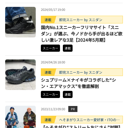
2024/05/17 19:00
連載
即完スニーカー by スニダン
国内No.1スニーカーフリマサイト「スニ
ダン」が選ぶ、今ノドから手が出るほど欲
しい激レアな3足【2024年5月期】
スニーカー
連載
2024/04/26 18:00
連載
即完スニーカー by スニダン
シュプリーム×ナイキがコラボした“シ
ン・エアマックス”を徹底解剖
スニーカー
連載
2023/11/23 09:00
PR
連載
へそまがりスニーカー愛好家・ITOのス
ニーカー探訪「逸足触発」
【へそまがり“ストリートおじさん”対談】