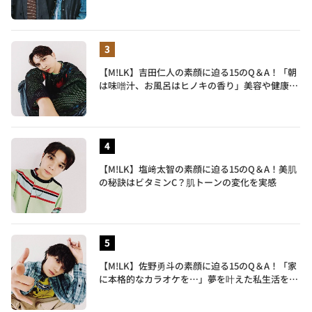
地も語る
【M!LK】吉田仁人の素顔に迫る15のQ＆A！「朝
は味噌汁、お風呂はヒノキの香り」美容や健康習
慣を明かす
【M!LK】塩﨑太智の素顔に迫る15のQ＆A！美肌
の秘訣はビタミンC？肌トーンの変化を実感
【M!LK】佐野勇斗の素顔に迫る15のQ＆A！「家
に本格的なカラオケを…」夢を叶えた私生活を公
開