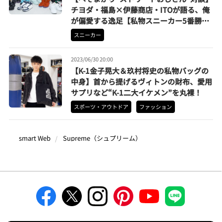
チヨダ・福島×伊藤商店・ITOが語る、俺
が偏愛する逸足【私物スニーカー5番勝
負】
スニーカー
2023/06/30 20:00
【K-1金子晃大＆玖村将史の私物バッグの
中身】首から提げるヴィトンの財布、愛用
サプリなど“K-1二大イケメン”を丸裸！
スポーツ・アウトドア
ファッション
smart Web
Supreme（シュプリーム）