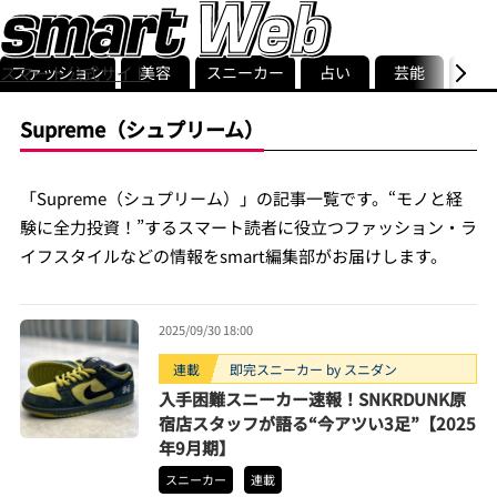
ファッション
美容
スニーカー
占い
芸能
グル
スマート公式サイト
ストリ
smart最新号
記事一覧
ランキング
Supreme（シュプリーム）
「Supreme（シュプリーム）」の記事一覧です。“モノと経
験に全力投資！”するスマート読者に役立つファッション・ラ
イフスタイルなどの情報をsmart編集部がお届けします。
2025/09/30 18:00
連載
即完スニーカー by スニダン
入手困難スニーカー速報！SNKRDUNK原
宿店スタッフが語る“今アツい3足”【2025
年9月期】
スニーカー
連載