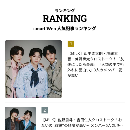
ランキング
RANKING
人気記事ランキング
smart Web
【M!LK】山中柔太朗・塩﨑太
智・曽野舜太クロストーク！「友
達にしたら最高」「人類の中で桁
外れに面白い」3人のメンバー愛
が尊い
【M!LK】佐野勇斗・吉田仁人クロストーク！お
互いの"取説"の精度が高い…メンバー5人の現在