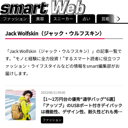
ファッション
美容
スニーカー
占い
芸能
グル
スマート公式サイト
ストリ
smart最新号
記事一覧
ランキング
Jack Wolfskin（ジャック・ウルフスキン）
「Jack Wolfskin（ジャック・ウルフスキン）」の記事一覧で
す。“モノと経験に全力投資！”するスマート読者に役立つフ
ァッション・ライフスタイルなどの情報をsmart編集部がお
届けします。
2023/06/11 09:00
【1〜2万円台の優秀“通学バッグ”6選】
「アッソブ」のUSBポート付きデイパック
は機能性、デザイン性、耐久性どれも秀
逸！
ファッション