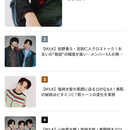
【M!LK】佐野勇斗・吉田仁人クロストーク！お
互いの"取説"の精度が高い…メンバー5人の現在
地も語る
【M!LK】塩﨑太智の素顔に迫る15のQ＆A！美肌
の秘訣はビタミンC？肌トーンの変化を実感
【M!LK】山中柔太朗・塩﨑太智・曽野舜太クロ