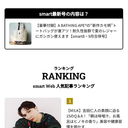
smart最新号の内容は？
【豪華付録】A BATHING APE®の“新作カモ柄”ト
ートバッグが激アツ！耐久性抜群で夏のレジャー
にガシガシ使えます【smart8・9月合併号】
ランキング
RANKING
人気記事ランキング
smart Web
【M!LK】吉田仁人の素顔に迫る
15のQ＆A！「朝は味噌汁、お風
呂はヒノキの香り」美容や健康習
慣を明かす