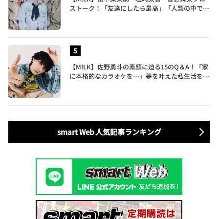
ストーク！「友達にしたら最高」「人類の中で桁
外れに面白い」3人のメンバー愛が尊い
【M!LK】佐野勇斗の素顔に迫る15のQ＆A！「家
に本格的なカラオケを…」夢を叶えた私生活を公
開
smart Web 人気記事ランキング