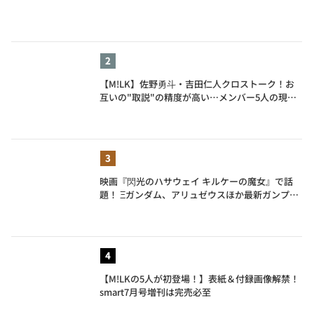
【M!LK】佐野勇斗・吉田仁人クロストーク！お
互いの"取説"の精度が高い…メンバー5人の現在
地も語る
映画『閃光のハサウェイ キルケーの魔女』で話
題！ Ξガンダム、アリュゼウスほか最新ガンプラ
を一挙紹介
【M!LKの5人が初登場！】表紙＆付録画像解禁！
smart7月号増刊は完売必至