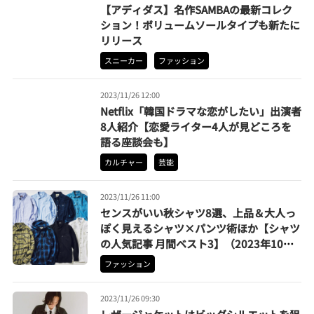
【アディダス】名作SAMBAの最新コレク
ション！ボリュームソールタイプも新たに
リリース
スニーカー
ファッション
2023/11/26 12:00
Netflix「韓国ドラマな恋がしたい」出演者
8人紹介【恋愛ライター4人が見どころを
語る座談会も】
カルチャー
芸能
2023/11/26 11:00
センスがいい秋シャツ8選、上品＆大人っ
ぽく見えるシャツ×パンツ術ほか【シャツ
の人気記事 月間ベスト3】（2023年10
月）
ファッション
2023/11/26 09:30