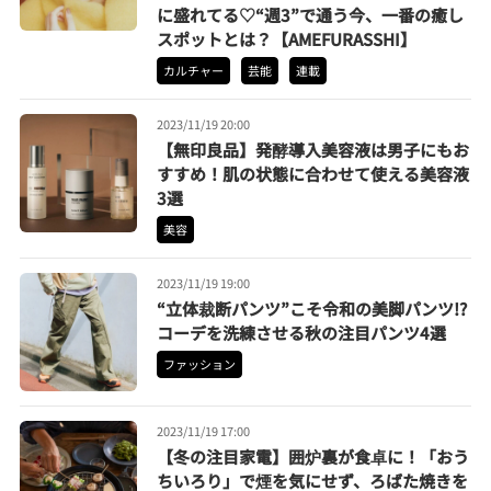
に盛れてる♡“週3”で通う今、一番の癒し
スポットとは？【AMEFURASSHI】
カルチャー
芸能
連載
2023/11/19 20:00
【無印良品】発酵導入美容液は男子にもお
すすめ！肌の状態に合わせて使える美容液
3選
美容
2023/11/19 19:00
“立体裁断パンツ”こそ令和の美脚パンツ!?
コーデを洗練させる秋の注目パンツ4選
ファッション
2023/11/19 17:00
【冬の注目家電】囲炉裏が食卓に！「おう
ちいろり」で煙を気にせず、ろばた焼きを