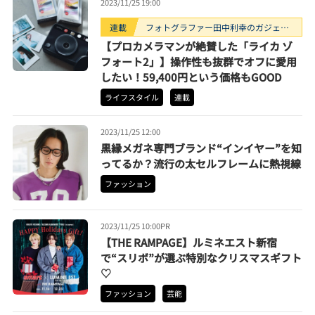
2023/11/25 19:00
連載
フォトグラファー田中利幸のガジェッ
ト“ガチ”レビュー
【プロカメラマンが絶賛した「ライカ ゾ
フォート2」】操作性も抜群でオフに愛用
したい！59,400円という価格もGOOD
ライフスタイル
連載
2023/11/25 12:00
黒縁メガネ専門ブランド“インイヤー”を知
ってるか？流行の太セルフレームに熱視線
ファッション
2023/11/25 10:00
PR
【THE RAMPAGE】ルミネエスト新宿
で“スリボ”が選ぶ特別なクリスマスギフト
♡
ファッション
芸能