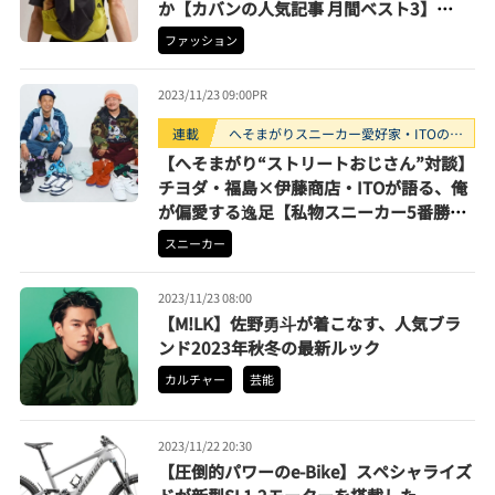
か【カバンの人気記事 月間ベスト3】
（2023年10月）
ファッション
2023/11/23 09:00
PR
連載
へそまがりスニーカー愛好家・ITOのス
ニーカー探訪「逸足触発」
【へそまがり“ストリートおじさん”対談】
チヨダ・福島×伊藤商店・ITOが語る、俺
が偏愛する逸足【私物スニーカー5番勝
負】
スニーカー
2023/11/23 08:00
【M!LK】佐野勇斗が着こなす、人気ブラ
ンド2023年秋冬の最新ルック
カルチャー
芸能
2023/11/22 20:30
【圧倒的パワーのe-Bike】スペシャライズ