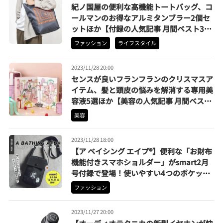
紀ノ国屋の便利な高機能トートバッグ、コ
ールマンのお得なアルミタンブラー2個セ
ットほか【付録の人気記事 月間ベスト3】
（2023年10月）
ファッション
ライフスタイル
2023/11/28 20:00
センスが良いフランフランのクリスマスア
イテム、髪と頭皮の悩みを解消する専用美
容液5選ほか【美容の人気記事 月間ベスト
3】（2023年10月）
美容
2023/11/28 18:00
【ア ベイシング エイプ®】便利な「お財布
機能付きスマホショルダー」がsmart2月
号付録で登場！使いやすい4つのポケット
を解説
ファッション
2023/11/27 20:00