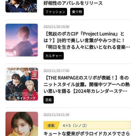
好相性のアパレルをリリース
ファッション
乗り物
2023/11/20 19:00
【気鋭のボカロP『Project Lumina』と
は？】詩的で美しい言葉がやみつきに！
「明日を生きる人々に救いとなれる音楽
を」
カルチャー
2023/11/20 17:00
【THE RAMPAGEのスリボが表紙！】冬の
ニットスタイル披露。開催中ツアーへの熱
い思いを語る【2024年カレンダーステッ
カー付き】
芸能
2023/11/19 21:30
連載
4×5（シノゴ）
キュートな愛来がポラロイドカメラでさら