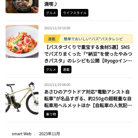
満喫♪
グルメ
ライフスタイル
2023/11/19 10:00
連載
簡単でおいしい“バズ”パスタレシピ
【パスタづくりで重宝する食材5選】SNS
でバズりまくった「“納豆”を使ったやみつ
きパスタ」のレシピも公開【Ryogoインタ
ビュー】
グルメ
連載
2023/11/19 08:00
あさひのアウトドア対応“電動アシスト自
転車”が名品すぎる、約250gの超軽量な自
転車用ヘルメットほか【自転車の人気記事
月間ベスト3】（2023年10月）
乗り物
smart Web
2023年11月