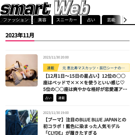
ファッション
美容
スニーカー
占い
芸能
グル
スマート公式サイト
ストリ
smart最新号
記事一覧
ランキング
2023年11月
2023/11/30 20:00
連載
元 恵比寿マスカッツ・辰巳シーナのな
んとなく占い
【12月1日〜15日の星占い】12位の○○
座はベッドで×××を使うといい感じ♡
5位の○○座は爽やかな格好が恋愛運アッ
プの鍵ほか | 辰巳シーナのなんとなく占い
占い
連載
2023/11/30 19:00
【プーマ】注目のBLUE BLUE JAPANとの
初コラボ！藍色に染まった人気モデル
「CLYDE」が履きたすぎる