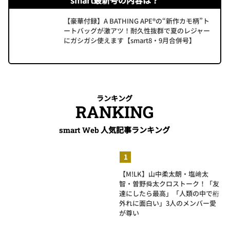
【豪華付録】A BATHING APE®の“新作カモ柄”ト
ートバッグが激アツ！耐久性抜群で夏のレジャー
にガシガシ使えます【smart8・9月合併号】
ランキング
RANKING
人気記事ランキング
smart Web
【M!LK】山中柔太朗・塩﨑太
智・曽野舜太クロストーク！「友
達にしたら最高」「人類の中で桁
外れに面白い」3人のメンバー愛
が尊い