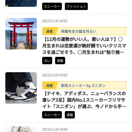
スニーカー
ファッション
2023/11/30 18:00
連載
昇龍先生の誕生月占い
【12月の運勢がいい人、悪い人は？】◯
月生まれは恋愛運が絶好調でいいクリスマ
スを過ごせそう、◯月生まれは“粘り強
さ”で仕事運向上ほか【占い王子・昇龍が
占い
連載
指南】
2023/11/29 19:00
連載
即完スニーカー by スニダン
【ナイキ、アディダス、ニューバランスの
激レア3足】国内No.1スニーカーフリマサ
イト「スニダン」が選ぶ、今ノドから手が
出るほど欲しい激レアな3足【2023年11
スニーカー
連載
月期】
2023/11/29 18:00