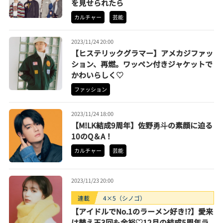
を見せられたら
カルチャー
芸能
2023/11/24 20:00
【ヒステリックグラマー】アメカジファッ
ション、再燃。ワッペン付きジャケットで
かわいらしく♡
ファッション
2023/11/24 18:00
【M!LK結成9周年】佐野勇斗の素顔に迫る
10のQ＆A！
カルチャー
芸能
2023/11/23 20:00
連載
4×5（シノゴ）
【アイドルでNo.1のラーメン好き!?】愛来
は替え玉3回も余裕♡12月の結成5周年ラ