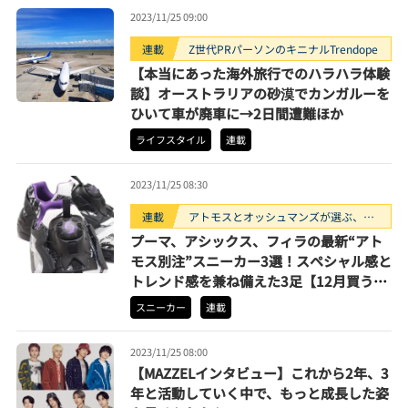
2023/11/25 09:00
連載
Z世代PRパーソンのキニナルTrendope
【本当にあった海外旅行でのハラハラ体験
談】オーストラリアの砂漠でカンガルーを
ひいて車が廃車に→2日間遭難ほか
ライフスタイル
連載
2023/11/25 08:30
連載
アトモスとオッシュマンズが選ぶ、買
うべきスニーカー3選。
プーマ、アシックス、フィラの最新“アト
モス別注”スニーカー3選！スペシャル感と
トレンド感を兼ね備えた3足【12月買うべ
きモデル】
スニーカー
連載
2023/11/25 08:00
【MAZZELインタビュー】これから2年、3
年と活動していく中で、もっと成長した姿