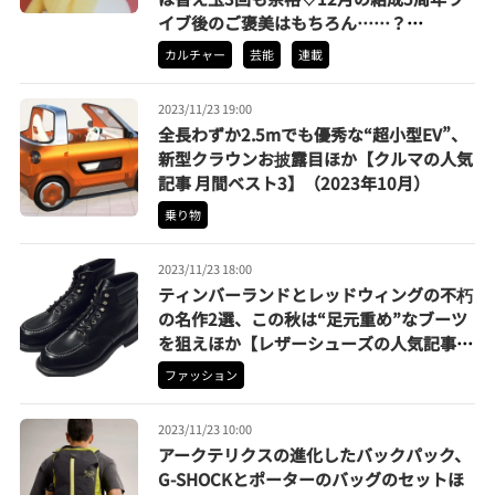
イブ後のご褒美はもちろん……？
【AMEFURASSHI】
カルチャー
芸能
連載
2023/11/23 19:00
全長わずか2.5mでも優秀な“超小型EV”、
新型クラウンお披露目ほか【クルマの人気
記事 月間ベスト3】（2023年10月）
乗り物
2023/11/23 18:00
ティンバーランドとレッドウィングの不朽
の名作2選、この秋は“足元重め”なブーツ
を狙えほか【レザーシューズの人気記事
月間ベスト3】（2023年10月）
ファッション
2023/11/23 10:00
アークテリクスの進化したバックパック、
G-SHOCKとポーターのバッグのセットほ