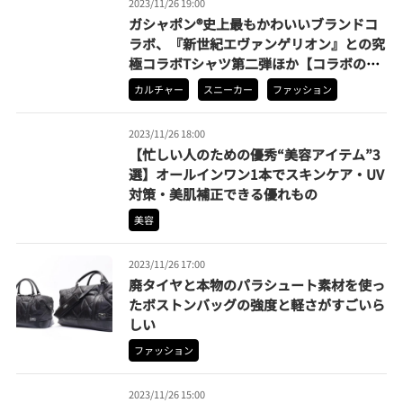
2023/11/26 19:00
ガシャポン®史上最もかわいいブランドコ
ラボ、『新世紀エヴァンゲリオン』との究
極コラボTシャツ第二弾ほか【コラボの人
気記事 月間ベスト3】（2023年10月）
カルチャー
スニーカー
ファッション
2023/11/26 18:00
【忙しい人のための優秀“美容アイテム”3
選】オールインワン1本でスキンケア・UV
対策・美肌補正できる優れもの
美容
2023/11/26 17:00
廃タイヤと本物のパラシュート素材を使っ
たボストンバッグの強度と軽さがすごいら
しい
ファッション
2023/11/26 15:00