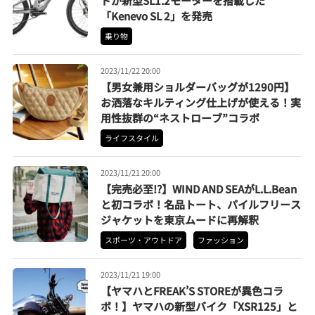
ドが新型SL1.2モーターを搭載した
「Kenevo SL 2」を発売
乗り物
2023/11/22 20:00
【男女兼用ショルダーバッグが1290円】
お洒落なキルティング仕上げが使える！実
用性抜群の“ネストローブ”コラボ
ライフスタイル
2023/11/21 20:00
【完売必至!?】WIND AND SEAがL.L.Bean
と初コラボ！名品トート、パイルフリース
ジャケットを東京ムードに再解釈
スポーツ・アウトドア
ファッション
2023/11/21 19:00
【ヤマハとFREAK’S STOREが異色コラ
ボ！】ヤマハの新型バイク「XSR125」と