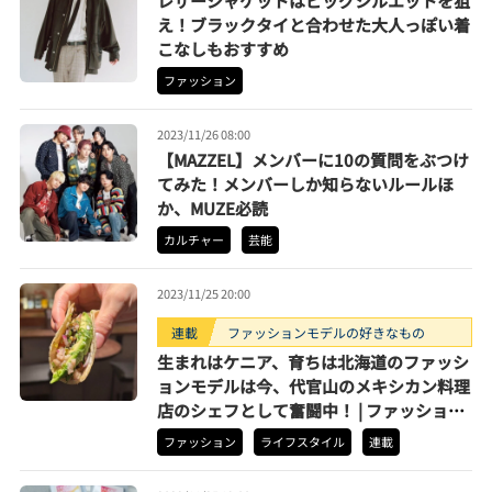
レザージャケットはビッグシルエットを狙
え！ブラックタイと合わせた大人っぽい着
こなしもおすすめ
ファッション
2023/11/26 08:00
【MAZZEL】メンバーに10の質問をぶつけ
てみた！メンバーしか知らないルールほ
か、MUZE必読
カルチャー
芸能
2023/11/25 20:00
連載
ファッションモデルの好きなもの
生まれはケニア、育ちは北海道のファッシ
ョンモデルは今、代官山のメキシカン料理
店のシェフとして奮闘中！ | ファッション
モデル・ケニアの好きなもの
ファッション
ライフスタイル
連載