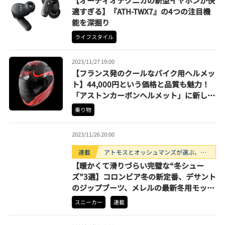
【オーディオテクニカの新型イヤホンが快
適すぎる】『ATH-TWX7』の4つの注目機
能を深掘り
ライフスタイル
2023/11/27 19:00
【フランス発のクールなバイク用ヘルメッ
ト】44,000円という価格と品質も魅力！
「アストンカーボンヘルメット」に新しく
システムタイプが追加
乗り物
2023/11/26 20:00
連載
アトモスとオッシュマンズが選ぶ、買
うべきスニーカー3選。
【暖かくて滑りづらい完璧な“冬シュー
ズ”3選】コロンビア冬の新定番、デサント
のジップブーツ、メレルの最新冬用モック
【12月買うべきモデル】
スニーカー
連載