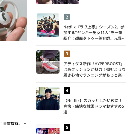
Netflix『ラヴ上等』シーズン2、参
加する“ヤンキー男女11人”を一挙
紹介！顔面タトゥー美容師、元暴走
族総長、人気キャバ嬢も
アディダス新作「HYPERBOOST」
は高クッションが魅力！弾むような
履き心地でランニングがもっと楽し
く
【Netflix】スカッとしたい夜に！
爽快・痛快な韓国ドラマおすすめ5
選
「いいイヤホンを使うと人生が変わるぞ」装着していることを忘れるほどの使用感！音質抜群、ストレス皆無の「Nothing Ear (open)」がすごい