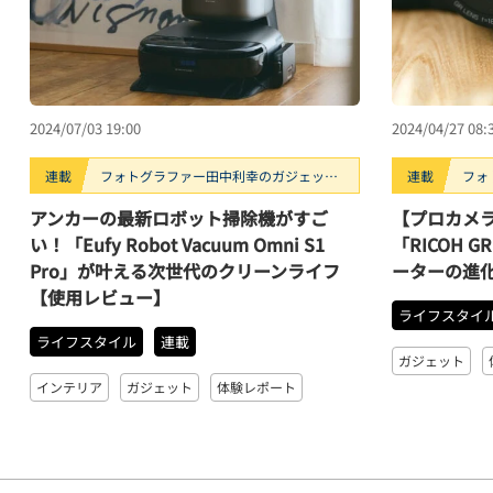
2024/07/03 19:00
2024/04/27 08:
連載
フォトグラファー田中利幸のガジェッ
連載
フォ
ト“ガチ”レビュー
ト“
アンカーの最新ロボット掃除機がすご
【プロカメ
い！「Eufy Robot Vacuum Omni S1
「RICOH 
Pro」が叶える次世代のクリーンライフ
ーターの進
【使用レビュー】
ライフスタイ
ライフスタイル
連載
ガジェット
インテリア
ガジェット
体験レポート