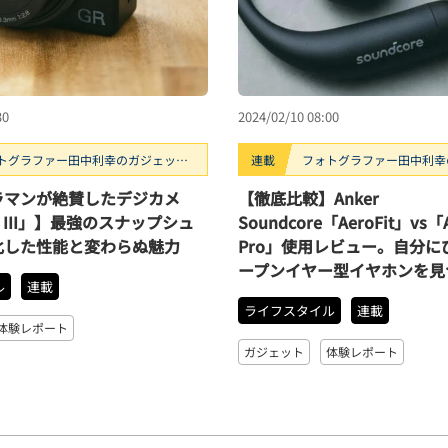
30
2024/02/10 08:00
トグラファー田中利幸のガジェッ
連載
フォトグラファー田中利幸
ガチ”レビュー
ト“ガチ”レビュー
ラマンが絶賛したデジカメ
【徹底比較】Anker
GR III」】最強のスナップシュ
Soundcore「AeroFit」vs「A
化した性能と変わらぬ魅力
Pro」使用レビュー。自分に
ープンイヤー型イヤホンを見
ル
連載
ライフスタイル
連載
体験レポート
ガジェット
体験レポート