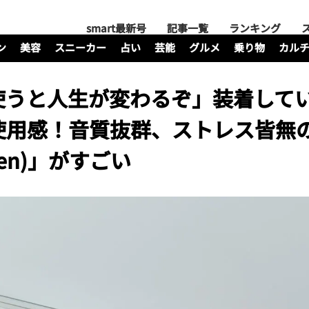
smart最新号
記事一覧
ランキング
ン
美容
スニーカー
占い
芸能
グルメ
乗り物
カル
使うと人生が変わるぞ」装着して
使用感！音質抜群、ストレス皆無
(open)」がすごい