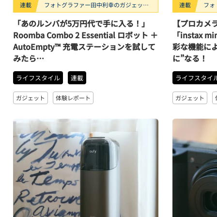
連載
フォトグラファー田中利幸のガジェッ
連載
フォ
ト“ガチ”レビュー
ト“
「あのルンバが5万円代で手に入る！」
【プロカメ
Roomba Combo 2 Essential ロボット ＋
「instax 
AutoEmpty™ 充電ステーションを試して
彩な機能に
みたら…
に”なる！
ライフスタイル
連載
ライフスタイ
ガジェット
体験レポート
ガジェット