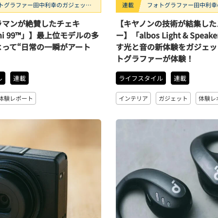
トグラファー田中利幸のガジェッ
連載
フォトグラファー田中利幸
ガチ”レビュー
ト“ガチ”レビュー
ラマンが絶賛したチェキ
【キヤノンの技術が結集した
mini 99™」】最上位モデルの多
ー】「albos Light & Spe
よって“日常の一瞬がアート
す光と音の新体験をガジェッ
トグラファーが体験！
ル
連載
ライフスタイル
連載
体験レポート
インテリア
ガジェット
体験レ