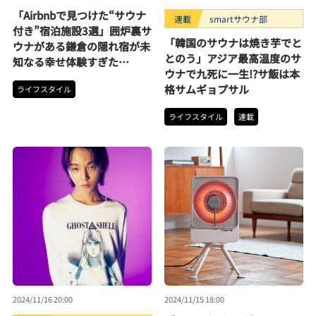
「Airbnbで見つけた“サウナ
連載
smartサウナ部
付き”宿泊施設3選」囲炉裏サ
「韓国のサウナは焼き芋でと
ウナがある鎌倉の隠れ宿が未
とのう」アジア最高温度のサ
知なる幸せ体験すぎた…
ウナで九死に一生!?サ飯は本
格サムギョプサル
ライフスタイル
ライフスタイル
連載
2024/11/16 20:00
2024/11/15 18:00