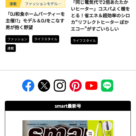
「同じ電気代で2倍あたたか
連載
ファッションモデルの
いヒーター」コスパよく暖を
好きなもの
「DJ和食ホームパーティーを
とる！省エネ＆超効率のシロ
主催!?」モデル＆DJをこなす
カ“リフレクトヒーター ぽか
男が抱く野望
エコー”がすごいらしい
ファッション
ライフスタイル
ライフスタイル
連載
smart最新号