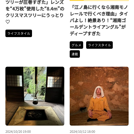
ツリーが圧巻すぎた」レンズ
ニナルTrendope
「江ノ島に行くなら湘南モノ
を“4万枚”使用した“8.4m”の
レールで行くべき理由」タイ
クリスマスツリーにうっとり
パよし！絶景あり！“湘南ゴ
♡
ールデントライアングル”が
ディープすぎた
ライフスタイル
グルメ
ライフスタイル
連載
2024/10/20 19:00
2024/10/12 18:00