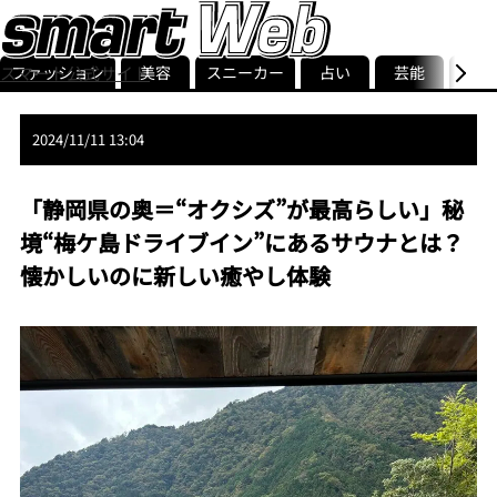
スマート公式サイト
ファッション
美容
スニーカー
占い
芸能
グル
ストリ
smart最新号
記事一覧
ランキング
2024/11/11 13:04
「静岡県の奥＝“オクシズ”が最高らしい」秘
境“梅ケ島ドライブイン”にあるサウナとは？
懐かしいのに新しい癒やし体験