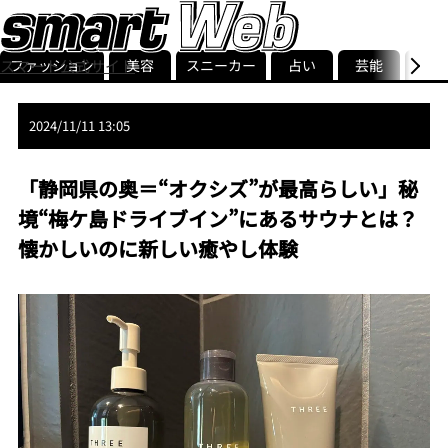
ファッション
美容
スニーカー
占い
芸能
グル
スマート公式サイト
ストリ
smart最新号
記事一覧
ランキング
2024/11/11 13:05
「静岡県の奥＝“オクシズ”が最高らしい」秘
境“梅ケ島ドライブイン”にあるサウナとは？
懐かしいのに新しい癒やし体験