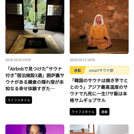
2024/10/20 19:00
2024/10/12 18:00
「Airbnbで見つけた“サウナ
連載
smartサウナ部
付き”宿泊施設3選」囲炉裏サ
「韓国のサウナは焼き芋でと
ウナがある鎌倉の隠れ宿が未
とのう」アジア最高温度のサ
知なる幸せ体験すぎた…
ウナで九死に一生!?サ飯は本
格サムギョプサル
ライフスタイル
ライフスタイル
連載