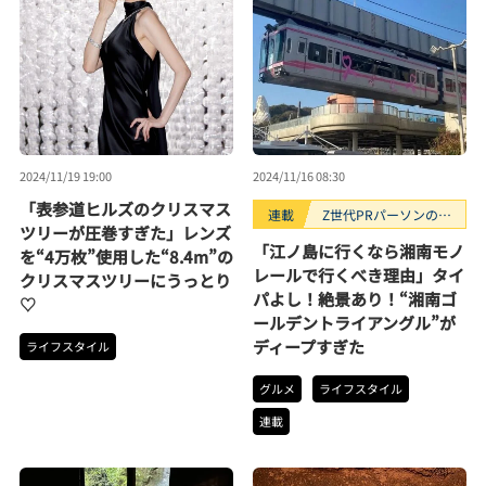
2024/11/19 19:00
2024/11/16 08:30
「表参道ヒルズのクリスマス
連載
Z世代PRパーソンのキ
ツリーが圧巻すぎた」レンズ
ニナルTrendope
「江ノ島に行くなら湘南モノ
を“4万枚”使用した“8.4m”の
レールで行くべき理由」タイ
クリスマスツリーにうっとり
パよし！絶景あり！“湘南ゴ
♡
ールデントライアングル”が
ディープすぎた
ライフスタイル
グルメ
ライフスタイル
連載