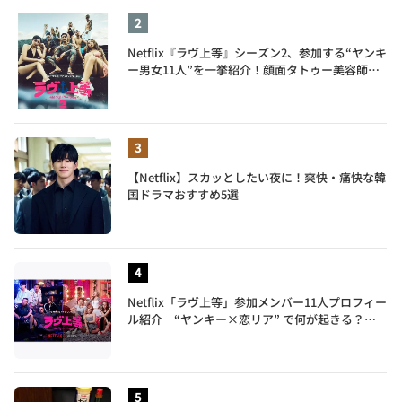
Netflix『ラヴ上等』シーズン2、参加する“ヤンキ
ー男女11人”を一挙紹介！顔面タトゥー美容師、
元暴走族総長、人気キャバ嬢も
【Netflix】スカッとしたい夜に！爽快・痛快な韓
国ドラマおすすめ5選
Netflix「ラヴ上等」参加メンバー11人プロフィー
ル紹介 “ヤンキー×恋リア” で何が起きる？地
上波では絶対に放送できない究極の恋リアが爆誕