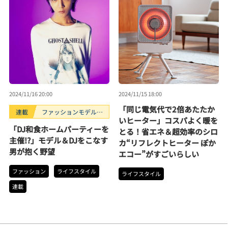
2024/11/16 20:00
2024/11/15 18:00
「同じ電気代で2倍あたたか
連載
ファッションモデルの
いヒーター」コスパよく暖を
好きなもの
「DJ和食ホームパーティーを
とる！省エネ＆超効率のシロ
主催!?」モデル＆DJをこなす
カ“リフレクトヒーター ぽか
男が抱く野望
エコー”がすごいらしい
ファッション
ライフスタイル
ライフスタイル
連載