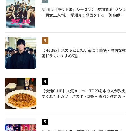
Netflix『ラヴ上等』シーズン2、参加する“ヤンキ
ー男女11人”を一挙紹介！顔面タトゥー美容師、
元暴走族総長、人気キャバ嬢も
【Netflix】スカッとしたい夜に！爽快・痛快な韓
国ドラマおすすめ5選
【快活CLUB】人気メニューTOP3を中の人が教え
てくれた！カツ・パスタ・炒飯…腹パン確定のガ
ッツリ飯を食べ尽くす