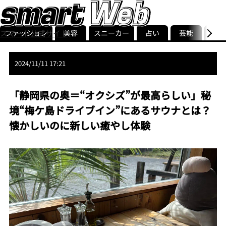
ファッション
美容
スニーカー
占い
芸能
グル
スマート公式サイト
ストリ
smart最新号
記事一覧
ランキング
2024/11/11 17:21
「静岡県の奥＝“オクシズ”が最高らしい」秘
境“梅ケ島ドライブイン”にあるサウナとは？
懐かしいのに新しい癒やし体験