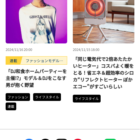
2024/11/16 20:00
2024/11/15 18:00
「同じ電気代で2倍あたたか
連載
ファッションモデルの
いヒーター」コスパよく暖を
好きなもの
「DJ和食ホームパーティーを
とる！省エネ＆超効率のシロ
主催!?」モデル＆DJをこなす
カ“リフレクトヒーター ぽか
男が抱く野望
エコー”がすごいらしい
ファッション
ライフスタイル
ライフスタイル
連載