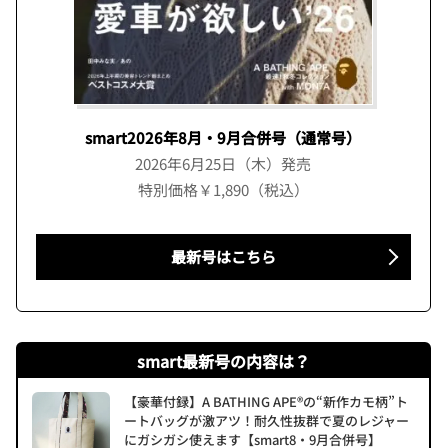
smart2026年8月・9月合併号（通常号）
2026年6月25日（木）発売
特別価格￥1,890（税込）
最新号はこちら
smart最新号の内容は？
【豪華付録】A BATHING APE®の“新作カモ柄”ト
ートバッグが激アツ！耐久性抜群で夏のレジャー
にガシガシ使えます【smart8・9月合併号】