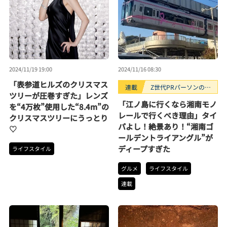
2024/11/19 19:00
2024/11/16 08:30
「表参道ヒルズのクリスマス
連載
Z世代PRパーソンのキ
ツリーが圧巻すぎた」レンズ
ニナルTrendope
「江ノ島に行くなら湘南モノ
を“4万枚”使用した“8.4m”の
レールで行くべき理由」タイ
クリスマスツリーにうっとり
パよし！絶景あり！“湘南ゴ
♡
ールデントライアングル”が
ディープすぎた
ライフスタイル
グルメ
ライフスタイル
連載