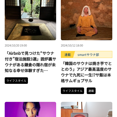
2024/10/20 19:00
2024/10/12 18:00
「Airbnbで見つけた“サウナ
連載
smartサウナ部
付き”宿泊施設3選」囲炉裏サ
「韓国のサウナは焼き芋でと
ウナがある鎌倉の隠れ宿が未
とのう」アジア最高温度のサ
知なる幸せ体験すぎた…
ウナで九死に一生!?サ飯は本
格サムギョプサル
ライフスタイル
ライフスタイル
連載