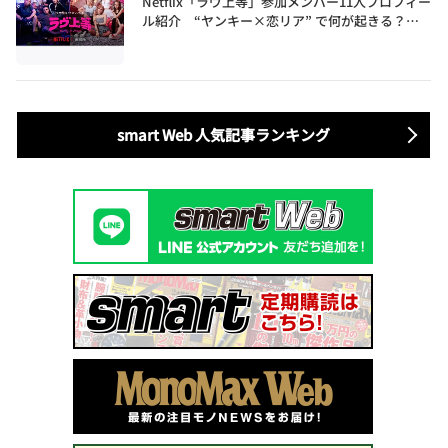
Netflix「ラヴ上等」参加メンバー11人プロフィー
ル紹介 “ヤンキー×恋リア” で何が起きる？地
上波では絶対に放送できない究極の恋リアが爆誕
smart Web 人気記事ランキング