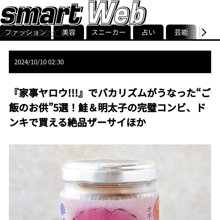
ファッション
美容
スニーカー
占い
芸能
グル
スマート公式サイト
ストリ
smart最新号
記事一覧
ランキング
2024/10/10 02:30
『家事ヤロウ!!!』でバカリズムがうなった“ご
飯のお供”5選！鮭＆明太子の完璧コンビ、ド
ンキで買える絶品ザーサイほか