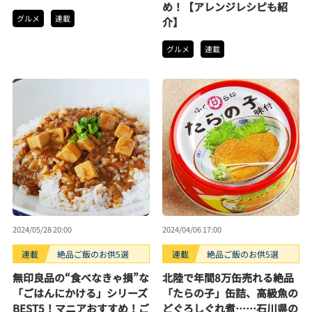
め！【アレンジレシピも紹
グルメ
連載
介】
グルメ
連載
2024/05/28 20:00
2024/04/06 17:00
連載
絶品ご飯のお供5選
連載
絶品ご飯のお供5選
無印良品の“食べなきゃ損”な
北陸で年間8万缶売れる絶品
「ごはんにかける」シリーズ
「たらの子」缶詰、高級魚の
BEST5！マニアおすすめ！ご
どぐろしぐれ煮……石川県の