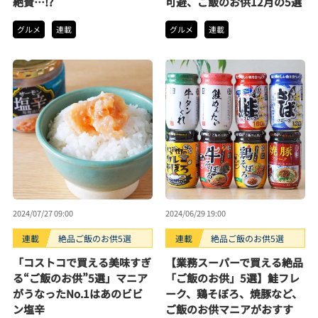
絶賛…!?
可避、ご飯のお供12月の5選
グルメ
連載
グルメ
連載
2024/07/27 09:00
2024/06/29 19:00
連載
絶品ご飯のお供5選
連載
絶品ご飯のお供5選
「コストコで買える美味すぎ
【業務スーパーで買える絶品
る“ご飯のお供”5選」マニア
「ご飯のお供」5選】鮭フレ
がうなったNo.1はあのビビ
ーク、鶏そぼろ、焼豚など、
ン塩辛
ご飯のお供マニアがおすす