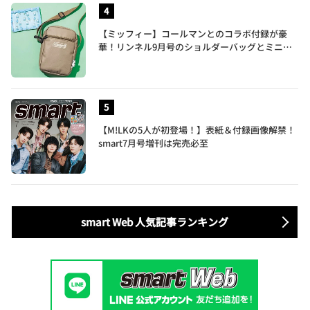
【ミッフィー】コールマンとのコラボ付録が豪
華！リンネル9月号のショルダーバッグとミニリ
ュック付きトートバッグが話題
【M!LKの5人が初登場！】表紙＆付録画像解禁！
smart7月号増刊は完売必至
smart Web 人気記事ランキング