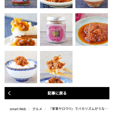
記事に戻る
『家事ヤロウ!!!』でバカリズムがうなった“ご飯のお供”5選！鮭＆明太子の完璧コンビ、ドンキで買える絶品ザーサイほか
smart Web
グルメ