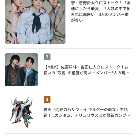
智・曽野舜太クロストーク！「友
達にしたら最高」「人類の中で桁
外れに面白い」3人のメンバー愛
が尊い
【M!LK】佐野勇斗・吉田仁人クロストーク！お
互いの"取説"の精度が高い…メンバー5人の現在
地も語る
映画『閃光のハサウェイ キルケーの魔女』で話
題！ Ξガンダム、アリュゼウスほか最新ガンプラ
を一挙紹介