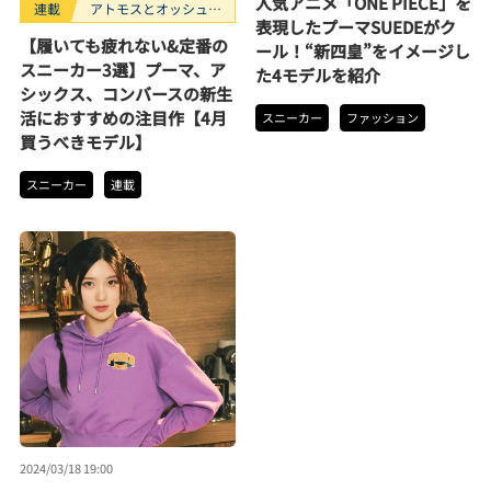
人気アニメ「ONE PIECE」を
連載
アトモスとオッシュマ
表現したプーマSUEDEがク
ンズが選ぶ、買うべき
【履いても疲れない&定番の
ール！“新四皇”をイメージし
スニーカー3選。
スニーカー3選】プーマ、ア
た4モデルを紹介
シックス、コンバースの新生
活におすすめの注目作【4月
スニーカー
ファッション
買うべきモデル】
スニーカー
連載
2024/03/18 19:00