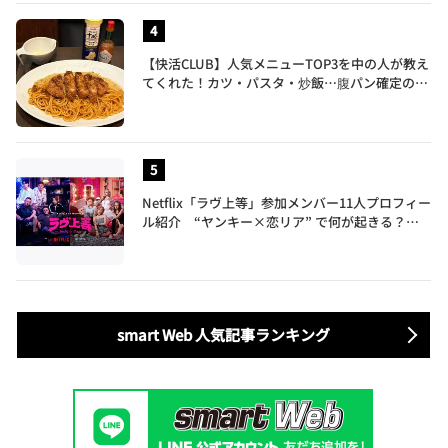
【快活CLUB】人気メニューTOP3を中の人が教え
てくれた！カツ・パスタ・炒飯…腹パン確定のガ
ッツリ飯を食べ尽くす
Netflix「ラヴ上等」参加メンバー11人プロフィー
ル紹介 “ヤンキー×恋リア” で何が起きる？地
上波では絶対に放送できない究極の恋リアが爆誕
smart Web 人気記事ランキング