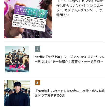
【アイコス新作】センティアの新
作は夏らしい“パッション フルー
ツ”！カプセル入りメンソールが
仲間入り
Netflix『ラヴ上等』シーズン2、参加する“ヤンキ
ー男女11人”を一挙紹介！顔面タトゥー美容師、
元暴走族総長、人気キャバ嬢も
【Netflix】スカッとしたい夜に！爽快・痛快な韓
国ドラマおすすめ5選