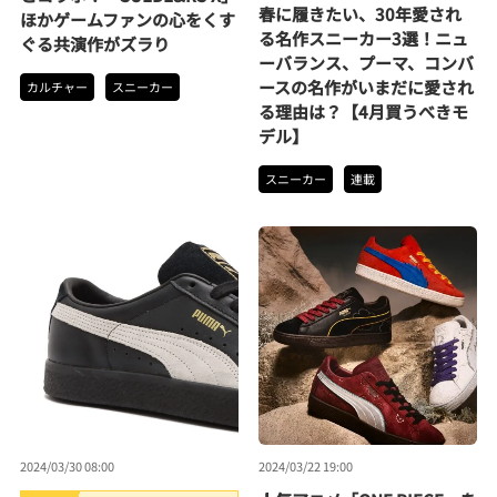
春に履きたい、30年愛され
ほかゲームファンの心をくす
スニーカー3選。
る名作スニーカー3選！ニュ
ぐる共演作がズラり
ーバランス、プーマ、コンバ
ースの名作がいまだに愛され
カルチャー
スニーカー
る理由は？【4月買うべきモ
デル】
スニーカー
連載
2024/03/30 08:00
2024/03/22 19:00