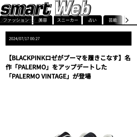
スマート公式サイト
ファッション
美容
スニーカー
占い
芸能
グル
ストリ
smart最新号
記事一覧
ランキング
2024/07/17 00:27
【BLACKPINKロゼがプーマを履きこなす】名
作「PALERMO」をアップデートした
「PALERMO VINTAGE」が登場