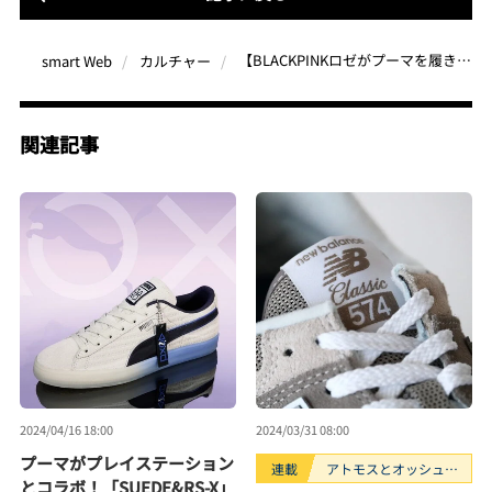
【BLACKPINKロゼがプーマを履きこなす】名作「PALERMO」をアップデートした「PALERMO VINTAGE」が登場
smart Web
カルチャー
関連記事
2024/04/16 18:00
2024/03/31 08:00
プーマがプレイステーション
連載
アトモスとオッシュマ
とコラボ！「SUEDE&RS-X」
ンズが選ぶ、買うべき