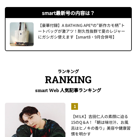
smart最新号の内容は？
【豪華付録】A BATHING APE®の“新作カモ柄”ト
ートバッグが激アツ！耐久性抜群で夏のレジャー
にガシガシ使えます【smart8・9月合併号】
ランキング
RANKING
人気記事ランキング
smart Web
【M!LK】吉田仁人の素顔に迫る
15のQ＆A！「朝は味噌汁、お風
呂はヒノキの香り」美容や健康習
慣を明かす