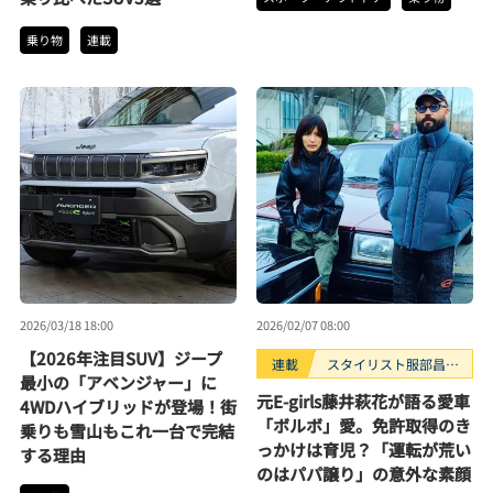
乗り物
連載
2026/03/18 18:00
2026/02/07 08:00
【2026年注目SUV】ジープ
連載
スタイリスト服部昌孝
最小の「アベンジャー」に
のマシン沼。
元E-girls藤井萩花が語る愛車
4WDハイブリッドが登場！街
「ボルボ」愛。免許取得のき
乗りも雪山もこれ一台で完結
っかけは育児？「運転が荒い
する理由
のはパパ譲り」の意外な素顔