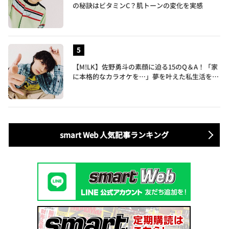
の秘訣はビタミンC？肌トーンの変化を実感
【M!LK】佐野勇斗の素顔に迫る15のQ＆A！「家
に本格的なカラオケを…」夢を叶えた私生活を公
開
smart Web 人気記事ランキング