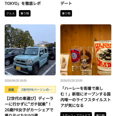
TOKYO」を徹底レポ
デート
グルメ
乗り物
乗り物
2026/04/20 18:00
2026/03/26 20:00
「ハーレーを街着で楽し
連載
Z世代PRパーソンのキ
む！」新宿にオープンする国
ニナルTrendope
【Z世代の車選び】ディーラ
内唯一のライフスタイルスト
ーに行かずに“ガチ試乗”！
アが気になる
26歳PR女子がカーシェアで
乗り比べたSUV3選
スポーツ・アウトドア
乗り物