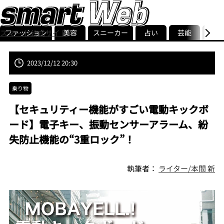
ファッション
美容
スニーカー
占い
芸能
グル
スマート公式サイト
ストリ
smart最新号
記事一覧
ランキング
2023/12/12 20:30
乗り物
【セキュリティー機能がすごい電動キックボ
ード】電子キー、振動センサーアラーム、紛
失防止機能の“3重ロック”！
執筆者：
ライター/本間 新