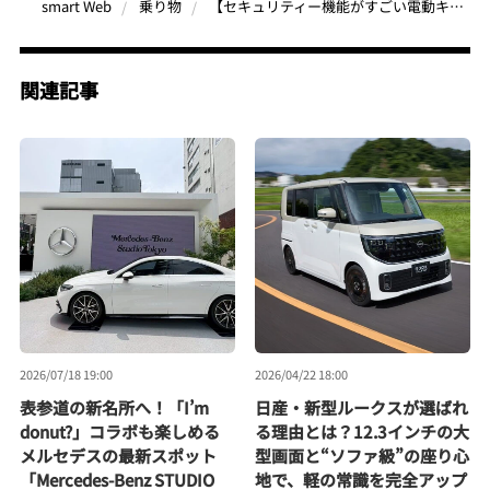
【セキュリティー機能がすごい電動キックボード】電子キー、振動センサーアラーム、紛失防止機能の“3重ロック”！
smart Web
乗り物
関連記事
2026/07/18 19:00
2026/04/22 18:00
表参道の新名所へ！「I’m
日産・新型ルークスが選ばれ
donut?」コラボも楽しめる
る理由とは？12.3インチの大
メルセデスの最新スポット
型画面と“ソファ級”の座り心
「Mercedes-Benz STUDIO
地で、軽の常識を完全アップ