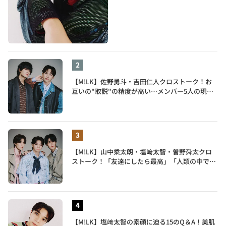
【M!LK】佐野勇斗・吉田仁人クロストーク！お
互いの"取説"の精度が高い…メンバー5人の現在
地も語る
【M!LK】山中柔太朗・塩﨑太智・曽野舜太クロ
ストーク！「友達にしたら最高」「人類の中で桁
外れに面白い」3人のメンバー愛が尊い
【M!LK】塩﨑太智の素顔に迫る15のQ＆A！美肌