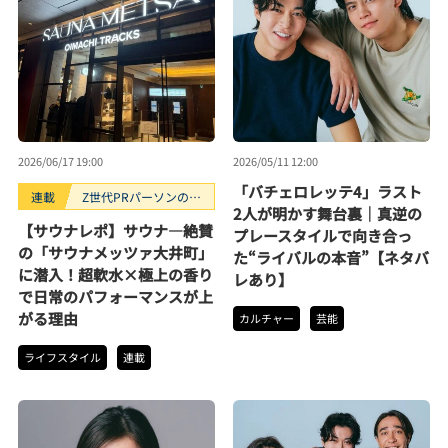
2026/06/17 19:00
2026/05/11 12:00
「バチェロレッテ4」ラスト
連載
Z世代PRパーソンのキ
2人が明かす舞台裏｜真逆の
ニナルTrendope
【サウナレポ】サウナ―絶賛
プレースタイルで向き合っ
の「サウナメッツァ大井町」
た“ライバルの本音”【ネタバ
に潜入！超軟水×極上の香り
レあり】
で日常のパフォーマンスが上
がる理由
カルチャー
芸能
ライフスタイル
連載