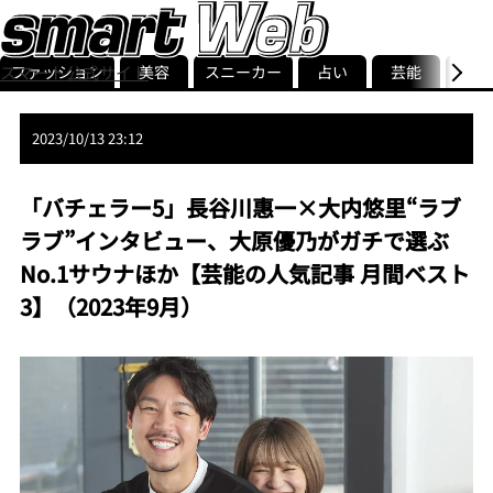
ファッション
美容
スニーカー
占い
芸能
グル
スマート公式サイト
ストリ
smart最新号
記事一覧
ランキング
2023/10/13 23:12
「バチェラー5」長谷川惠一×大内悠里“ラブ
ラブ”インタビュー、大原優乃がガチで選ぶ
No.1サウナほか【芸能の人気記事 月間ベスト
3】（2023年9月）