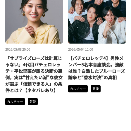
2026/05/08 20:00
2026/05/04 12:00
「サプライズローズは計算じ
【バチェロレッテ4】男性メ
ゃない」4代目バチェロレッ
ンバー5名本音座談会。強敵
テ・平松里菜が語る決断の裏
は誰？白熱したブルーローズ
側。実は“甘えたい派”な彼女
論争と“香水対決”の真相
が選ぶ「信頼できる人」の条
カルチャー
芸能
件とは？【ネタバレあり】
カルチャー
芸能