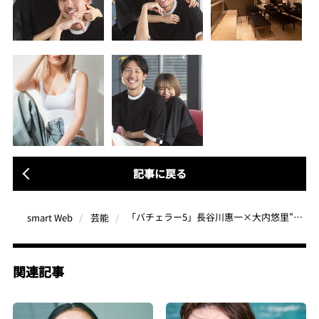
記事に戻る
「バチェラー5」長谷川惠一×大内悠里“ラブラブ”インタビュー、大原優乃がガチで選ぶNo.1サウナほか【芸能の人気記事 月間ベスト3】（2023年9月）
smart Web
芸能
関連記事