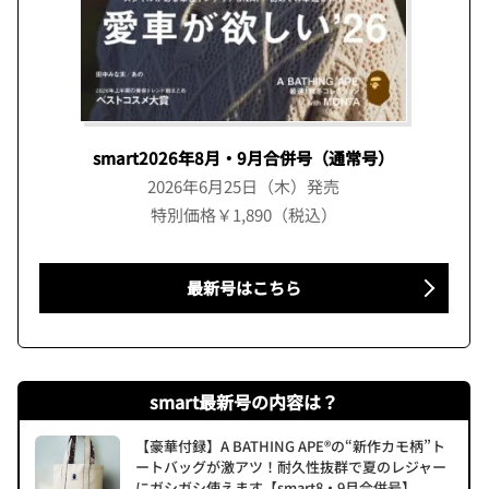
smart2026年8月・9月合併号（通常号）
2026年6月25日（木）発売
特別価格￥1,890（税込）
最新号はこちら
smart最新号の内容は？
【豪華付録】A BATHING APE®の“新作カモ柄”ト
ートバッグが激アツ！耐久性抜群で夏のレジャー
にガシガシ使えます【smart8・9月合併号】