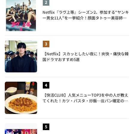
Netflix『ラヴ上等』シーズン2、参加する“ヤンキ
ー男女11人”を一挙紹介！顔面タトゥー美容師、
元暴走族総長、人気キャバ嬢も
【Netflix】スカッとしたい夜に！爽快・痛快な韓
国ドラマおすすめ5選
【快活CLUB】人気メニューTOP3を中の人が教え
てくれた！カツ・パスタ・炒飯…腹パン確定のガ
ッツリ飯を食べ尽くす