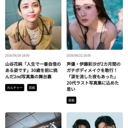
2026/06/26 18:00
2026/06/22 18:00
山谷花純「人生で一番自信の
声優・伊藤彩沙が2カ月間の
ある姿です」30歳を前に挑
ガチボディメイクを敢行！
んだ2nd写真集の舞台裏
「涙を流した夜もあった」
20代ラスト写真集に込めた
カルチャー
芸能
思い
芸能