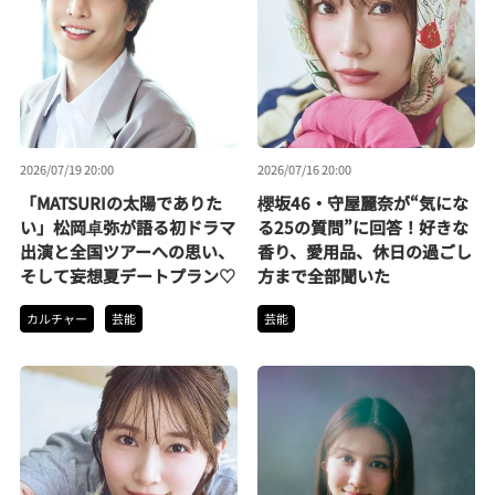
2026/07/19 20:00
2026/07/16 20:00
「MATSURIの太陽でありた
櫻坂46・守屋麗奈が“気にな
い」松岡卓弥が語る初ドラマ
る25の質問”に回答！好きな
出演と全国ツアーへの思い、
香り、愛用品、休日の過ごし
そして妄想夏デートプラン♡
方まで全部聞いた
カルチャー
芸能
芸能