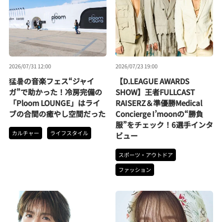
2026/07/31 12:00
2026/07/23 19:00
猛暑の音楽フェス“ジャイ
【D.LEAGUE AWARDS
ガ”で助かった！冷房完備の
SHOW】王者FULLCAST
「Ploom LOUNGE」はライ
RAISERZ＆準優勝Medical
ブの合間の癒やし空間だった
Concierge I’moonの“勝負
服”をチェック！6選手インタ
カルチャー
ライフスタイル
ビュー
スポーツ・アウトドア
ファッション