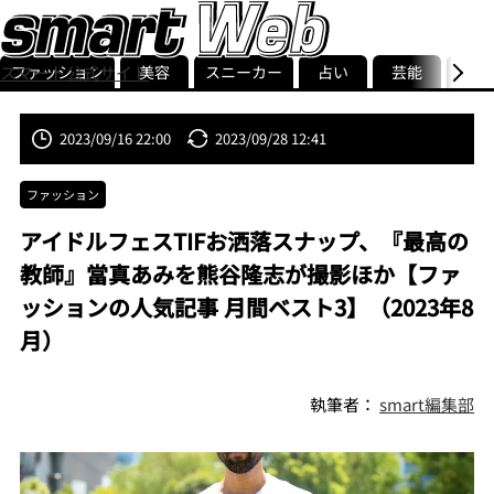
ファッション
美容
スニーカー
占い
芸能
グル
スマート公式サイト
ストリ
smart最新号
記事一覧
ランキング
2023/09/16 22:00
2023/09/28 12:41
ファッション
アイドルフェスTIFお洒落スナップ、『最高の
教師』當真あみを熊谷隆志が撮影ほか【ファ
ッションの人気記事 月間ベスト3】（2023年8
月）
執筆者：
smart編集部