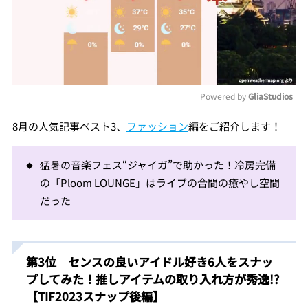
Powered by 
GliaStudios
Mute
8月の人気記事ベスト3、
ファッション
編をご紹介します！
猛暑の音楽フェス“ジャイガ”で助かった！冷房完備
の「Ploom LOUNGE」はライブの合間の癒やし空間
だった
第3位 センスの良いアイドル好き6人をスナッ
プしてみた！推しアイテムの取り入れ方が秀逸!?
【TIF2023スナップ後編】