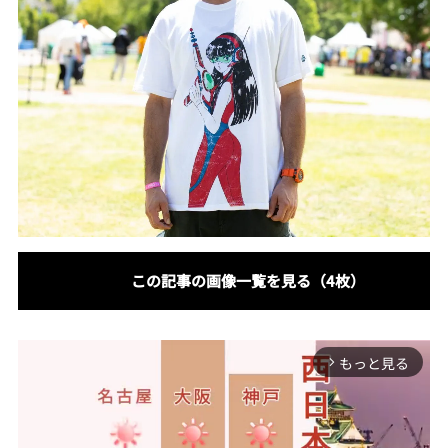
この記事の画像一覧を見る（4枚）
もっと見る
arrow_forward_ios