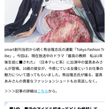
smart創刊当初から続く熊谷隆志氏の連載「Tokyo Fashion Tr
ibe」。今回は、現在放送中のドラマ『最高の教師 私は1年
後生徒に■された』（日本テレビ系）に出演中の當真あみさ
んが登場。16歳の彼女が、今感じている女優というお仕事の
魅力について語ってもらいました。熊谷隆志氏が撮る、當真
あみさんの貴重なファッションシュートもお見逃しなく。
＞＞＞記事の詳細は
こちら
から。
第1位 最近のアイドル好きってどんな格好して