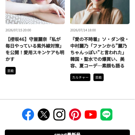
2026/07/15 20:00
2026/07/14 18:00
【櫻坂46】守屋麗奈「私が
『愛の不時着』ソ・ダン役・
毎日やっている紫外線対策」
中村麗乃「ファンから”麗乃
を公開！愛用スキンケアも明
ちゃんっぽい”と言われた」
かす
韓国・聖水での爆買い、美
容、夏コーデ…素顔も語る
芸能
カルチャー
芸能
smart最新号