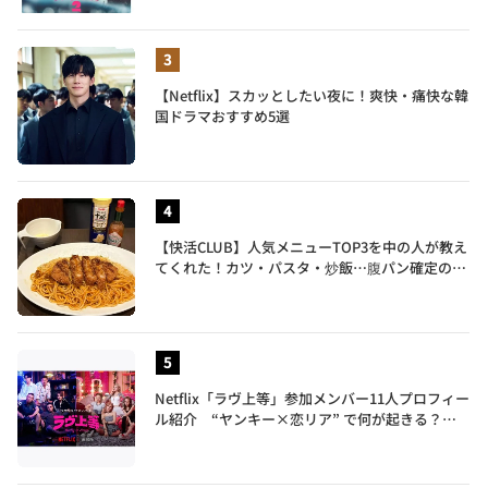
【Netflix】スカッとしたい夜に！爽快・痛快な韓
国ドラマおすすめ5選
【快活CLUB】人気メニューTOP3を中の人が教え
てくれた！カツ・パスタ・炒飯…腹パン確定のガ
ッツリ飯を食べ尽くす
Netflix「ラヴ上等」参加メンバー11人プロフィー
ル紹介 “ヤンキー×恋リア” で何が起きる？地
上波では絶対に放送できない究極の恋リアが爆誕