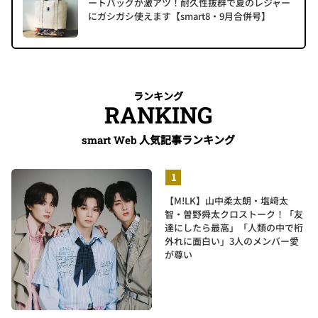
ートバッグが激アツ！耐久性抜群で夏のレジャー
にガシガシ使えます【smart8・9月合併号】
ランキング
RANKING
人気記事ランキング
smart Web
【M!LK】山中柔太朗・塩﨑太
智・曽野舜太クロストーク！「友
達にしたら最高」「人類の中で桁
外れに面白い」3人のメンバー愛
が尊い