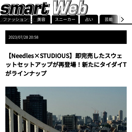
ファッション
美容
スニーカー
占い
芸能
グル
スマート公式サイト
ストリ
smart最新号
記事一覧
ランキング
2023/07/28 20:58
【Needles×STUDIOUS】即完売したスウェ
ットセットアップが再登場！新たにタイダイT
がラインナップ