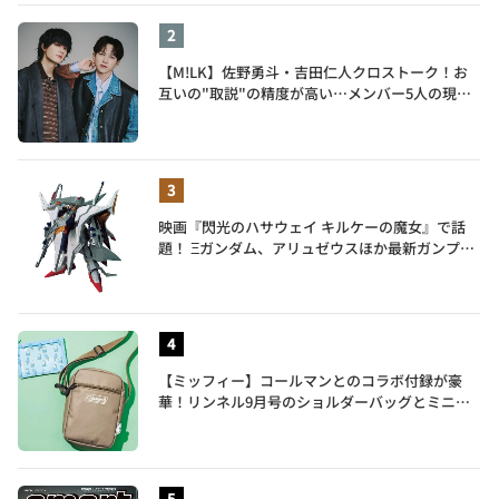
【M!LK】佐野勇斗・吉田仁人クロストーク！お
互いの"取説"の精度が高い…メンバー5人の現在
地も語る
映画『閃光のハサウェイ キルケーの魔女』で話
題！ Ξガンダム、アリュゼウスほか最新ガンプラ
を一挙紹介
【ミッフィー】コールマンとのコラボ付録が豪
華！リンネル9月号のショルダーバッグとミニリ
ュック付きトートバッグが話題